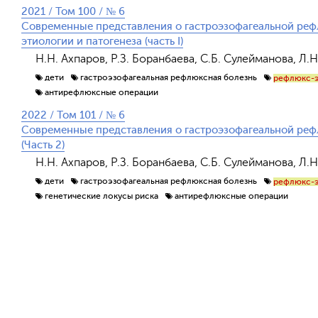
2021 / Том 100 / № 6
Современные представления о гастроэзофагеальной реф
этиологии и патогенеза (часть I)
Н.Н. Ахпаров, Р.З. Боранбаева, С.Б. Сулейманова, Л.
дети
гастроэзофагеальная рефлюксная болезнь
рефлюкс-э
антирефлюксные операции
2022 / Том 101 / № 6
Современные представления о гастроэзофагеальной рефл
(Часть 2)
Н.Н. Ахпаров, Р.З. Боранбаева, С.Б. Сулейманова, Л.
дети
гастроэзофагеальная рефлюксная болезнь
рефлюкс-э
генетические локусы риска
антирефлюксные операции