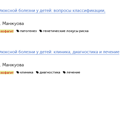
люксной болезни у детей: вопросы классификации,
Н. Манжуова
патогенез
генетические локусы риска
зофагит
юксной болезни у детей: клиника, диагностика и лечение
Н. Манжуова
клиника
диагностика
лечение
зофагит