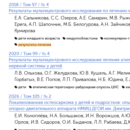
2018 / Том 97 / № 4
Результаты мультицентрового исследования по лечению 
Е.А. Сальникова, С.С. Озеров, А.Е. Самарин, М.В. Ры
Ерега, А.П. Шапочник, М.Б. Белогурова, А.Н. Зайчиков,
Кумирова
дети младшего возраста
медуллобластома
молекулярно-г
результаты лечения
2020 / Том 99 / № 4
Результаты мультицентрового исследования лечения ат
нервной системы у детей
Л.В. Ольхова, О.Г. Желудкова, Ю.В. Кушель, А.Г. Мели
Горбатых, В.Е. Попов, Л.П. Привалова, Н.Б. Юдина, Е
дети
атипическая тератоидно-рабдоидная опухоль ЦНС
хи
2026 / Том 105 / № 2
Локализованная остеосаркома у детей и подростков: оп
опорно-двигательного аппарата НМИЦ ДГОИ им. Дмитри
Е.И. Коноплёва, Н.А. Большаков, И.Н. Ворожцов, А.Ю.
Орлов, И.В. Сидоров, О.И. Быданов, Л.Л. Рабаева, Д,Ю
локализованная остеосаркома
злокачественные опухоли кос