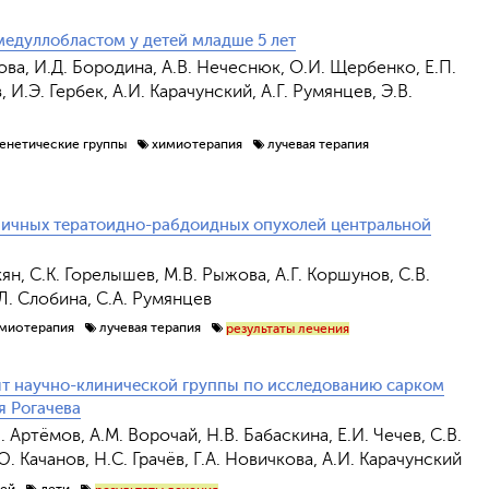
медуллобластом у детей младше 5 лет
жова, И.Д. Бородина, А.В. Нечеснюк, О.И. Щербенко, Е.П.
 И.Э. Гербек, А.И. Карачунский, А.Г. Румянцев, Э.В.
енетические группы
химиотерапия
лучевая терапия
ипичных тератоидно-рабдоидных опухолей центральной
кян, С.К. Горелышев, М.В. Рыжова, А.Г. Коршунов, С.В.
.Л. Слобина, С.А. Румянцев
миотерапия
лучевая терапия
результаты лечения
ыт научно-клинической группы по исследованию сарком
я Рогачева
 Артёмов, А.М. Ворочай, Н.В. Бабаскина, Е.И. Чечев, С.В.
. Качанов, Н.С. Грачёв, Г.А. Новичкова, А.И. Карачунский
тей
дети