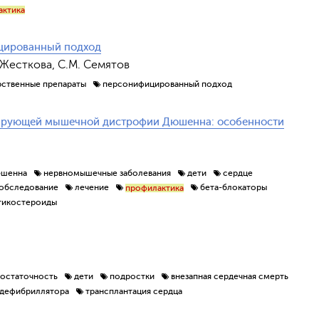
актика
цированный подход
. Жесткова, С.М. Семятов
рственные препараты
персонифицированный подход
сирующей мышечной дистрофии Дюшенна: особенности
юшенна
нервномышечные заболевания
дети
сердце
обследование
лечение
бета-блокаторы
профилактика
тикостероиды
достаточность
дети
подростки
внезапная сердечная смерть
-дефибриллятора
трансплантация сердца