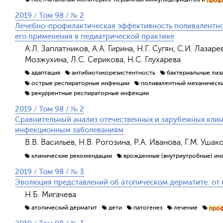
2019 / Том 98 / № 2
Лечебно-профилактическая эффективность поливалентно
его применения в педиатрической практике
А.Л. Заплатников, А.А. Гирина, Н.Г. Сугян, С.И. Лазар
Мозжухина, Л.С. Серикова, Н.С. Глухарева
адаптация
антибиотикорезистентность
бактериальные лиз
острые респираторные инфекции
поливалентный механически
рекуррентные респираторные инфекции
2019 / Том 98 / № 2
Сравнительный анализ отечественных и зарубежных кли
инфекционным заболеваниям
В.В. Васильев, Н.В. Рогозина, Р.А. Иванова, Г.М. Ушак
клинические рекомендации
врожденные (внутриутробные) ин
2019 / Том 98 / № 3
Эволюция представлений об атопическом дерматите: от 
Н.Б. Мигачева
атопический дерматит
дети
патогенез
лечение
проф