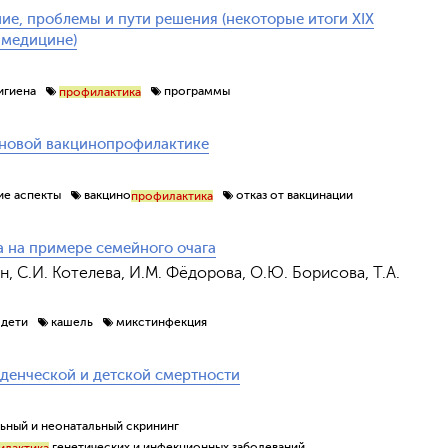
ие, проблемы и пути решения (некоторые итоги XIX
 медицине)
игиена
программы
профилактика
ановой вакцинопрофилактике
ие аспекты
вакцино
отказ от вакцинации
профилактика
 на примере семейного очага
ин, С.И. Котелева, И.М. Фёдорова, О.Ю. Борисова, Т.А.
дети
кашель
микстинфекция
денческой и детской смертности
ьный и неонатальный скрининг
генетических и инфекционных заболеваний
илактика