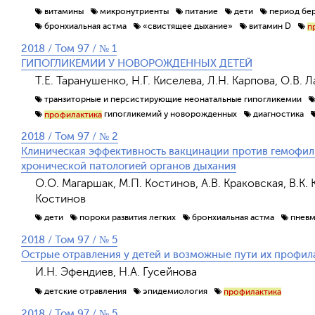
витамины
микронутриенты
питание
дети
период бе
бронхиальная астма
«свистящее дыхание»
витамин D
п
2018 / Том 97 / № 1
ГИПОГЛИКЕМИИ У НОВОРОЖДЕННЫХ ДЕТЕЙ
Т.Е. Таранушенко, Н.Г. Киселева, Л.Н. Карпова, О.В. 
транзиторные и персистирующие неонатальные гипогликемии
гипогликемий у новорожденных
диагностика
профилактика
2018 / Том 97 / № 2
Клиническая эффективность вакцинации против гемофиль
хронической патологией органов дыхания
О.О. Магаршак, М.П. Костинов, А.В. Краковская, В.К. 
Костинов
дети
пороки развития легких
бронхиальная астма
пневм
2018 / Том 97 / № 5
Острые отравления у детей и возможные пути их профил
И.Н. Эфендиев, Н.А. Гусейнова
детские отравления
эпидемиология
профилактика
2018 / Том 97 / № 5