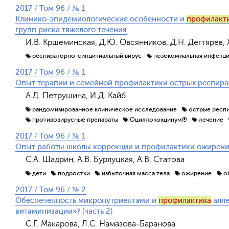
2017 / Том 96 / № 1
Клинико-эпидемиологические особенности и
профилакт
групп риска тяжелого течения
И.В. Кршеминская, Д.Ю. Овсянников, Д.Н. Дегтярев, Ж.
респираторно-синцитиальный вирус
нозокомиальная инфекц
2017 / Том 96 / № 1
Опыт терапии и семейной профилактики острых респира
А.Д. Петрушина, И.Д. Кайб
рандомизированное клиническое исследование
острые респ
противовирусные препараты
Оциллококцинум®
лечение
2017 / Том 96 / № 1
Опыт работы школы коррекции и профилактики ожирени
С.А. Шадрин, А.В. Бурлуцкая, А.В. Статова
дети
подростки
избыточная масса тела
ожирение
о
2017 / Том 96 / № 2
Обеспеченность микронутриентами и
профилактика
алле
витаминизации»? (часть 2)
С.Г. Макарова, Л.С. Намазова-Баранова