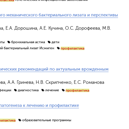
го механического бактериального лизата и перспективы
ева, Е.А. Дорошина, А.Е. Кучина, О.С. Дорофеева, М.В.
аты
бронхиальная астма
дети
й бактериальный лизат Исмиген
профилактика
нических рекомендаций по актуальным врожденным
ова, А.А. Гринева, Н.В. Скрипченко, Е.С. Романова
фекции
диагностика
лечение
профилактика
патогенеза к лечению и профилактике
образовательные программы
илактика