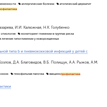
ременности
аллергические болезни
атопический дерматит
рофилактика
Лазарева, И.И. Калюжная, Н.К. Голубенко
этиология
мониторинг гликемии в группах риска
лечение гипогликемии у новорожденных
ной типа b и пневмококковой инфекций у детей с
Козлов, Д.А. Благовидов, В.Б. Полищук, А.А. Рыжов, А.М.
ококк
гемофильная палочка
вакцино
профилактика
актики