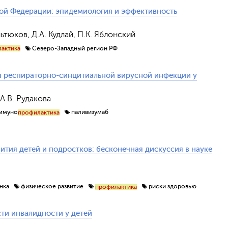
кой Федерации: эпидемиология и эффективность
Обрат
льтюков, Д.А. Кудлай, П.К. Яблонский
Северо-Западный регион РФ
актика
я респираторно-синцитиальной вирусной инфекции у
А.В. Рудакова
иммуно
паливизумаб
профилактика
тия детей и подростков: бесконечная дискуссия в науке
нка
физическое развитие
риски здоровью
профилактика
ти инвалидности у детей