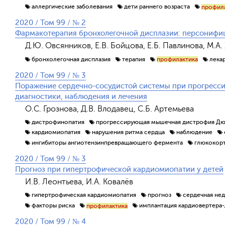
аллергические заболевания
дети раннего возраста
профил
2020 / Том 99 / № 2
Фармакотерапия бронхолегочной дисплазии: персонифи
Д.Ю. Овсянников, Е.В. Бойцова, Е.Б. Павлинова, М.А
бронхолегочная дисплазия
терапия
лека
профилактика
2020 / Том 99 / № 3
Поражение сердечно-сосудистой системы при прогрес
диагностики, наблюдения и лечения
О.С. Грознова, Д.В. Влодавец, С.Б. Артемьева
дистрофинопатия
прогрессирующая мышечная дистрофия Д
кардиомиопатия
нарушения ритма сердца
наблюдение
ингибиторы ангиотензинпревращающего фермента
глюкокор
2020 / Том 99 / № 3
Прогноз при гипертрофической кардиомиопатии у детей
И.В. Леонтьева, И.А. Ковалёв
гипертрофическая кардиомиопатия
прогноз
сердечная не
факторы риска
имплантация кардиовертера
профилактика
2020 / Том 99 / № 4