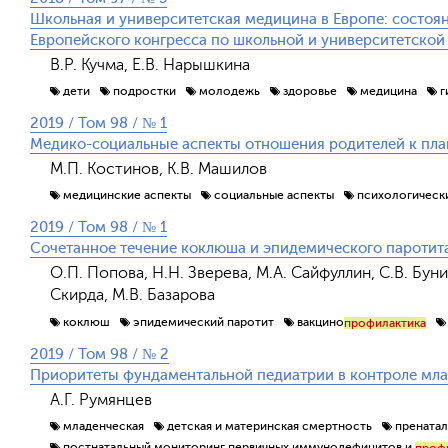
Школьная и университетская медицина в Европе: состоян
Европейского конгресса по школьной и университетской
В.Р. Кучма, Е.В. Нарышкина
дети
подростки
молодежь
здоровье
медицина
г
2019 / Том 98 / № 1
Медико-социальные аспекты отношения родителей к пл
М.П. Костинов, К.В. Машилов
медицинские аспекты
социальные аспекты
психологическ
2019 / Том 98 / № 1
Сочетанное течение коклюша и эпидемического паротита
О.П. Попова, Н.Н. Зверева, М.А. Сайфуллин, С.В. Бун
Скирда, М.В. Базарова
коклюш
эпидемический паротит
вакцино
профилактика
2019 / Том 98 / № 2
Приоритеты фундаментальной педиатрии в контроле мла
А.Г. Румянцев
младенческая
детская и материнская смертность
пренатал
постнатальный мониторинг первичных иммунодефицитов и
проф