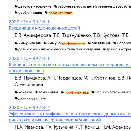
детское население
заболеваемость детей различных возрастн
реабилитация
профилактика
2020 / Том 99 / № 1
Вакцинация недоношенных детей
Е.В. Анциферова, Т.Е. Таранушенко, Т.В. Кустова, Т.В
иммунизация
иммуно
вакцинация
новоро
профилактика
дети с очень низкой массой тела при рождении
дети с экстр
2020 / Том 99 / № 1
Клиническое течение поствакцинальнольного периода у
против коклюша
Е.В. Пруцкова, А.П. Черданцев, М.П. Костинов, Е.В. П
Стенюшкина
коклюш
вакцинация
цельноклеточная и 
профилактика
дети-подростки
2020 / Том 99 / № 2
Эффективность профилактики атопического дерматита у
риска развития аллергических заболеваний
Н.А. Иванова, Г.А. Кузьмина, Л.Т. Кочиш, Н.М. Афанас