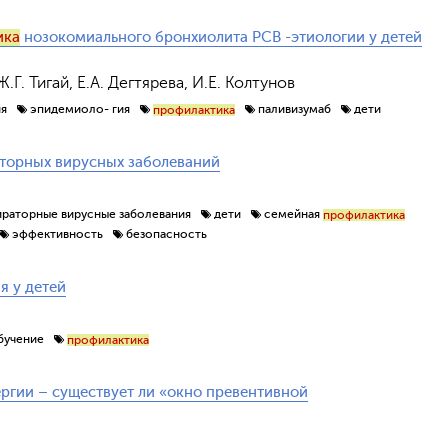
ика
нозокомиального бронхиолита РСВ -этиологии у детей
Г. Тигай, Е.А. Дегтярева, И.Е. Колтунов
ия
эпидемиоло- гия
паливизумаб
дети
профилактика
торных вирусных заболеваний
ираторные вирусные заболевания
дети
семейная
профилактика
эффективность
безопасность
я у детей
бучение
профилактика
ргии – существует ли «окно превентивной