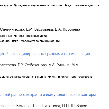
ых групп
медико-социальная экспертиза
детская инвалидность
Отправить
. Овчинникова, Е.М. Васильева, Д.А. Королева
жденные
недоношенные дети
емально низкой массой тела при рождении
 детей, ревакцинированных разными типами вакцин
олетаева, Г.Р. Фейсханова, А.А. Гущина, М.А.
бесклеточная коклюшная вакцина
клиническая переносимость
 детей раннего возраста и иммунологические факторы
ьева, Н.Н. Бегаева, Т.Н. Платонова, Н.П. Шабалов