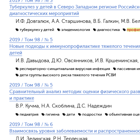
2019 / Том 98 / № 3
Туберкулез у детей в Северо Западном регионе Российс
диагностических мероприятий
И.Ф. Довгалюк, А.А. Старшинова, В.Б. Галкин, М.В. Бе
туберкулез у детей
эпидемиология
диагностика
профил
2019 / Том 98 / № 5
Новые подходы к иммунопрофилактике тяжелого течени
детей
И.В. Давыдова, Д.Ю. Овсянников, И.В. Кршеминская, 
респираторно-синцитиальная вирусная инфекция
пассивная 
дети группы высокого риска тяжелого течения РСВИ
2019 / Том 98 / № 5
Сравнительный анализ методик оценки физического разви
и практике
В.Р. Кучма, Н.А. Скоблина, Д.С. Надеждин
педиатрия
гигиена
дети
подростки
объективная оце
2019 / Том 98 / № 6
Взаимосвязь уровня заболеваемости и распространеннос
Д.И. Зелинская, Р.Н. Терлецкая