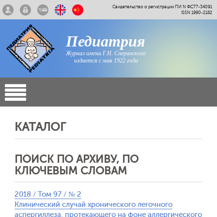
Свидетельство о регистрации ПИ N ФС77-34091
ISSN 1990-2182
Педиатрия
Журнал имени Г.Н. Сперанского
издается с мая 1922 года
КАТАЛОГ
ПОИСК ПО АРХИВУ, ПО
КЛЮЧЕВЫМ СЛОВАМ
2018 / Том 97 / № 2
Клинический случай хронического легочного
аспергиллеза, протекающего на фоне аллергического