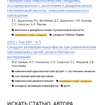
Перекрестные неврологические синдромы,
ассоциированные с антителами к декарбоксилазе
глютаминовой кислоты: описание клинического
наблюдения
Е.С. Дружинина, Р.Ц. Бембеева, Д.С. Дружинин, У.М. Азизова,
С.С. Никитин, А.А. Маслак
антитела к декарбоксилазе глутаминовой кислоты
синдром Гийена–Барре
перекрестный синдром
2021 / Том 100 / № 5
Синдром активации макрофагов при ревматических
заболеваниях у детей: ретроспективное
исследование
М.И. Каледа, И.П. Никишина, С.О. Салугина, Е.С. Федоров, Е.В.
Николаева
ювенильный идиопатический артрит с системным началом
системная красная волчанка
ювенильный дерматомиозит
перекрестный синдром
синдром активации макрофагов
дети
ИСКАТЬ СТАТЬЮ, АВТОРА