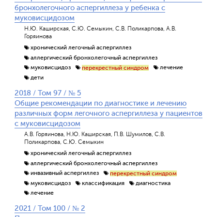
бронхолегочного аспергиллеза у ребенка с
муковисцидозом
Н.Ю. Каширская, С.Ю. Семыкин, С.В. Поликарпова, А.В.
Горяинова
хронический легочный аспергиллез
аллергический бронхолегочный аспергиллез
муковисцидоз
лечение
перекрестный синдром
дети
2018 / Том 97 / № 5
Общие рекомендации по диагностике и лечению
различных форм легочного аспергиллеза у пациентов
с муковисцидозом
А.В. Горяинова, Н.Ю. Каширская, П.В. Шумилов, С.В.
Поликарпова, С.Ю. Семыкин
хронический легочный аспергиллез
аллергический бронхолегочный аспергиллез
инвазивный аспергиллез
перекрестный синдром
муковисцидоз
классификация
диагностика
лечение
2021 / Том 100 / № 2