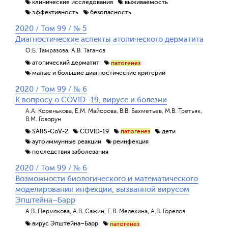
клинические исследования
выживаемость
эффективность
безопасность
2020 / Том 99 / № 5
Диагностические аспекты атопического дерматита
О.Б. Тамразова, А.В. Таганов
атопический дерматит
патогенез
малые и большие диагностические критерии
2020 / Том 99 / № 6
К вопросу о СOVID -19, вирусе и болезни
А.А. Коренькова, Е.М. Майорова, В.В. Бахметьев, М.В. Третьяк,
В.М. Говорун
SARS-CoV-2
COVID-19
дети
патогенез
аутоиммунные реакции
реинфекция
последствия заболевания
2020 / Том 99 / № 6
Возможности биологического и математического
моделирования инфекции, вызванной вирусом
Эпштейна–Барр
А.В. Пермякова, А.В. Сажин, Е.В. Мелехина, А.В. Горелов
вирус Эпштейна–Барр
патогенез