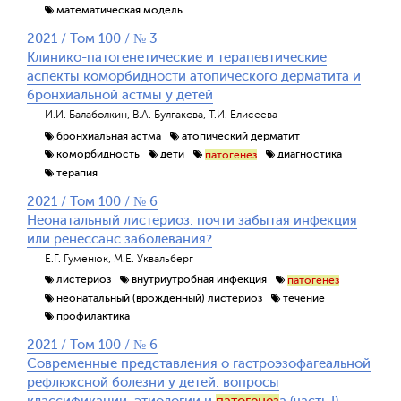
математическая модель
2021 / Том 100 / № 3
Клинико-патогенетические и терапевтические
аспекты коморбидности атопического дерматита и
бронхиальной астмы у детей
И.И. Балаболкин, В.А. Булгакова, Т.И. Елисеева
бронхиальная астма
атопический дерматит
коморбидность
дети
диагностика
патогенез
терапия
2021 / Том 100 / № 6
Неонатальный листериоз: почти забытая инфекция
или ренессанс заболевания?
Е.Г. Гуменюк, М.Е. Уквальберг
листериоз
внутриутробная инфекция
патогенез
неонатальный (врожденный) листериоз
течение
профилактика
2021 / Том 100 / № 6
Современные представления о гастроэзофагеальной
рефлюксной болезни у детей: вопросы