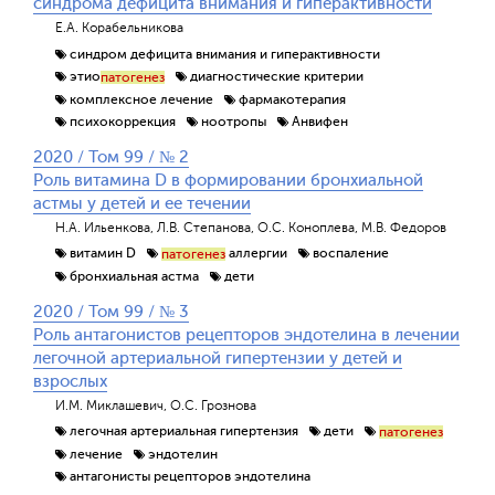
синдрома дефицита внимания и гиперактивности
Е.А. Корабельникова
синдром дефицита внимания и гиперактивности
этио
диагностические критерии
патогенез
комплексное лечение
фармакотерапия
психокоррекция
ноотропы
Анвифен
2020 / Том 99 / № 2
Роль витамина D в формировании бронхиальной
астмы у детей и ее течении
Н.А. Ильенкова, Л.В. Степанова, О.С. Коноплева, М.В. Федоров
витамин D
аллергии
воспаление
патогенез
бронхиальная астма
дети
2020 / Том 99 / № 3
Роль антагонистов рецепторов эндотелина в лечении
легочной артериальной гипертензии у детей и
взрослых
И.М. Миклашевич, О.С. Грознова
легочная артериальная гипертензия
дети
патогенез
лечение
эндотелин
антагонисты рецепторов эндотелина