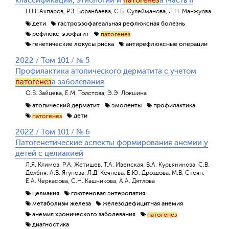
классификации, этиологии и
патогенез
а (часть I)
Н.Н. Ахпаров, Р.З. Боранбаева, С.Б. Сулейманова, Л.Н. Манжуова
дети
гастроэзофагеальная рефлюксная болезнь
рефлюкс-эзофагит
патогенез
генетические локусы риска
антирефлюксные операции
2022 / Том 101 / № 5
Профилактика атопического дерматита с учетом
патогенез
а заболевания
О.В. Зайцева, Е.М. Толстова, Э.Э. Локшина
атопический дерматит
эмоленты
профилактика
дети
патогенез
2022 / Том 101 / № 6
Патогенетические аспекты формирования анемии у
детей с целиакией
Л.Я. Климов, Р.А. Жетишев, Т.А. Ивенская, В.А. Курьянинова, С.В.
Долбня, А.В. Ягупова, Л.Д. Кочнева, Е.Ю. Дроздова, М.В. Стоян,
Е.А. Черкасова, С.Н. Кашникова, А.А. Дятлова
целиакия
глютеновая энтеропатия
метаболизм железа
железодефицитная анемия
анемия хронического заболевания
патогенез
диагностика