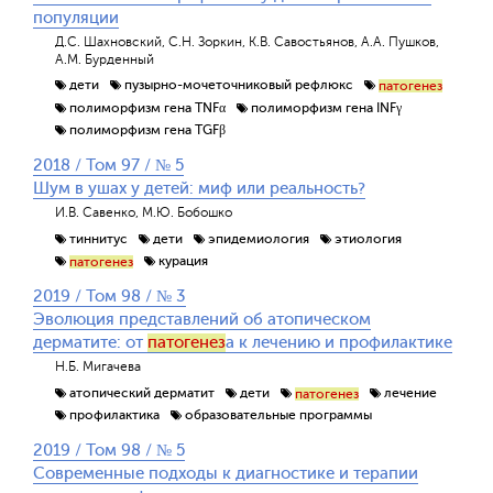
популяции
Д.С. Шахновский, С.Н. Зоркин, К.В. Савостьянов, А.А. Пушков,
А.М. Бурденный
дети
пузырно-мочеточниковый рефлюкс
патогенез
полиморфизм гена TNFα
полиморфизм гена INFγ
полиморфизм гена TGFβ
2018 / Том 97 / № 5
Шум в ушах у детей: миф или реальность?
И.В. Савенко, М.Ю. Бобошко
тиннитус
дети
эпидемиология
этиология
курация
патогенез
2019 / Том 98 / № 3
Эволюция представлений об атопическом
дерматите: от
патогенез
а к лечению и профилактике
Н.Б. Мигачева
атопический дерматит
дети
лечение
патогенез
профилактика
образовательные программы
2019 / Том 98 / № 5
Современные подходы к диагностике и терапии