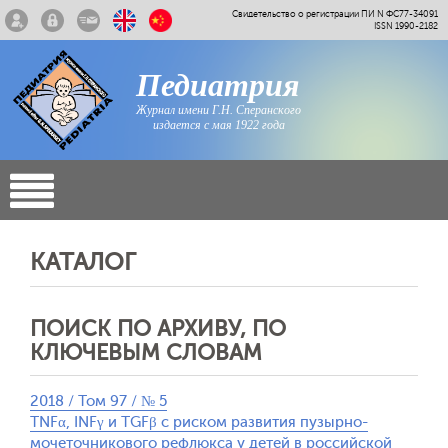
Свидетельство о регистрации ПИ N ФС77-34091
ISSN 1990-2182
Педиатрия
Журнал имени Г.Н. Сперанского
издается с мая 1922 года
КАТАЛОГ
ПОИСК ПО АРХИВУ, ПО
КЛЮЧЕВЫМ СЛОВАМ
2018 / Том 97 / № 5
TNFα, INFγ и TGFβ с риском развития пузырно-
мочеточникового рефлюкса у детей в российской