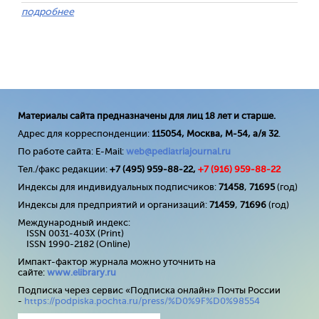
подробнее
Материалы сайта предназначены для лиц 18 лет и старше.
Адрес для корреспонденции:
115054, Москва, М-54, а/я 32
.
По работе сайта: E-Mail:
web@pediatriajournal.ru
Тел./факс редакции:
+7 (495) 959-88-22,
+7 (
916
) 959-88-22
Индексы для индивидуальных подписчиков:
71458
,
71695
(год)
Индексы для предприятий и организаций:
71459
,
71696
(год)
Международный индекс:
ISSN 0031-403X (Print)
ISSN 1990-2182 (Online)
Импакт-фактор журнала можно уточнить на
сайте:
www
.
elibrary
.
ru
Подписка через сервис «Подписка онлайн» Почты России
-
https://podpiska.pochta.ru/press/%D0%9F%D0%98554