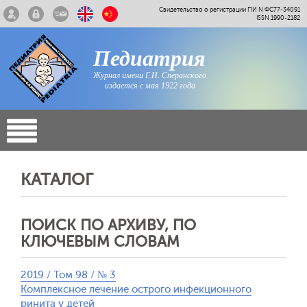
Свидетельство о регистрации ПИ N ФС77-34091
ISSN 1990-2182
Педиатрия
Журнал имени Г.Н. Сперанского
издается с мая 1922 года
КАТАЛОГ
ПОИСК ПО АРХИВУ, ПО
КЛЮЧЕВЫМ СЛОВАМ
2019 / Том 98 / № 3
Комплексное лечение острого инфекционного
ринита у детей