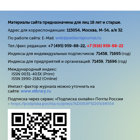
Материалы сайта предназначены для лиц 18 лет и старше.
Адрес для корреспонденции:
115054, Москва, М-54, а/я 32
.
По работе сайта: E-Mail:
web@pediatriajournal.ru
Тел./факс редакции:
+7 (495) 959-88-22,
+7 (
916
) 959-88-22
Индексы для индивидуальных подписчиков:
71458
,
71695
(год)
Индексы для предприятий и организаций:
71459
,
71696
(год)
Международный индекс:
ISSN 0031-403X (Print)
ISSN 1990-2182 (Online)
Импакт-фактор журнала можно уточнить на
сайте:
www
.
elibrary
.
ru
Подписка через сервис «Подписка онлайн» Почты России
-
https://podpiska.pochta.ru/press/%D0%9F%D0%98554