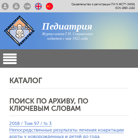
Свидетельство о регистрации ПИ N ФС77-34091
ISSN 1990-2182
Педиатрия
Журнал имени Г.Н. Сперанского
издается с мая 1922 года
КАТАЛОГ
ПОИСК ПО АРХИВУ, ПО
КЛЮЧЕВЫМ СЛОВАМ
2018 / Том 97 / № 3
Непосредственные результаты лечения коарктации
аорты у новорожденных и детей до года