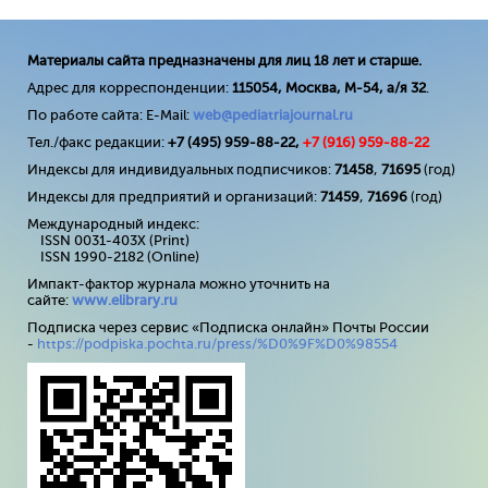
Материалы сайта предназначены для лиц 18 лет и старше.
Адрес для корреспонденции:
115054, Москва, М-54, а/я 32
.
По работе сайта: E-Mail:
web@pediatriajournal.ru
Тел./факс редакции:
+7 (495) 959-88-22,
+7 (
916
) 959-88-22
Индексы для индивидуальных подписчиков:
71458
,
71695
(год)
Индексы для предприятий и организаций:
71459
,
71696
(год)
Международный индекс:
ISSN 0031-403X (Print)
ISSN 1990-2182 (Online)
Импакт-фактор журнала можно уточнить на
сайте:
www
.
elibrary
.
ru
Подписка через сервис «Подписка онлайн» Почты России
-
https://podpiska.pochta.ru/press/%D0%9F%D0%98554