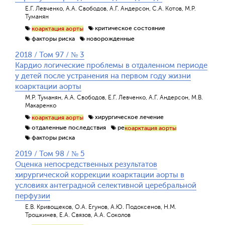
Е.Г. Левченко, А.А. Свободов, А.Г. Андерсон, С.А. Котов, М.Р.
Туманян
критическое состояние
коарктация аорты
факторы риска
новорожденные
2018 / Том 97 / № 3
Кардио логические проблемы в отдаленном периоде
у детей после устранения на первом году жизни
коарктации аорты
М.Р. Туманян, А.А. Свободов, Е.Г. Левченко, А.Г. Андерсон, М.В.
Макаренко
хирургическое лечение
коарктация аорты
отдаленные последствия
ре
коарктация аорты
факторы риска
2019 / Том 98 / № 5
Оценка непосредственных результатов
хирургической коррекции коарктации аорты в
условиях антеградной селективной церебральной
перфузии
Е.В. Кривощеков, О.А. Егунов, А.Ю. Подоксенов, Н.М.
Трошкинев, Е.А. Связов, А.А. Соколов