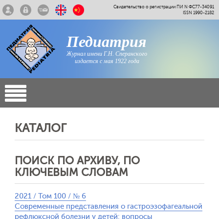
Свидетельство о регистрации ПИ N ФС77-34091
ISSN 1990-2182
Педиатрия
Журнал имени Г.Н. Сперанского
издается с мая 1922 года
КАТАЛОГ
ПОИСК ПО АРХИВУ, ПО
КЛЮЧЕВЫМ СЛОВАМ
2021 / Том 100 / № 6
Современные представления о гастроэзофагеальной
рефлюксной болезни у детей: вопросы