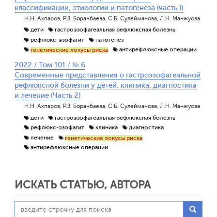
классификации, этиологии и патогенеза (часть I)
Н.Н. Ахпаров, Р.З. Боранбаева, С.Б. Сулейманова, Л.Н. Манжуова
дети
гастроэзофагеальная рефлюксная болезнь
рефлюкс-эзофагит
патогенез
антирефлюксные операции
генетические локусы риска
2022 / Том 101 / № 6
Современные представления о гастроэзофагеальной
рефлюксной болезни у детей: клиника, диагностика
и лечение (Часть 2)
Н.Н. Ахпаров, Р.З. Боранбаева, С.Б. Сулейманова, Л.Н. Манжуова
дети
гастроэзофагеальная рефлюксная болезнь
рефлюкс-эзофагит
клиника
диагностика
лечение
генетические локусы риска
антирефлюксные операции
ИСКАТЬ СТАТЬЮ, АВТОРА