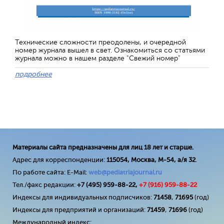
Технические сложности преодолены, и очередной
номер журнала вышел в свет. Ознакомиться со статьями
журнала можно в нашем разделе "Свежий номер"
подробнее
Материалы сайта предназначены для лиц 18 лет и старше.
Адрес для корреспонденции:
115054, Москва, М-54, а/я 32
.
По работе сайта: E-Mail:
web@pediatriajournal.ru
Тел./факс редакции:
+7 (495) 959-88-22,
+7 (
916
) 959-88-22
Индексы для индивидуальных подписчиков:
71458
,
71695
(год)
Индексы для предприятий и организаций:
71459
,
71696
(год)
Международный индекс: