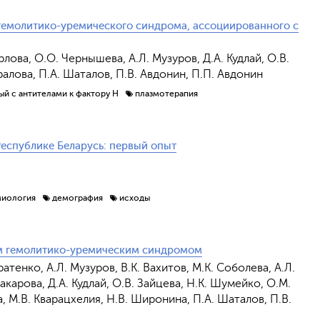
гемолитико-уремического синдрома, ассоциированного с
рлова, О.О. Чернышева, А.Л. Музуров, Д.А. Кудлай, О.В.
ералова, П.А. Шаталов, П.В. Авдонин, П.П. Авдонин
й с антителами к фактору Н
плазмотерапия
Республике Беларусь: первый опыт
Обрат
миология
демография
исходы
ым гемолитико-уремическим синдромом
атенко, А.Л. Музуров, В.К. Вахитов, М.К. Соболева, А.Л.
Макарова, Д.А. Кудлай, О.В. Зайцева, Н.К. Шумейко, О.М.
а, М.В. Кварацхелия, Н.В. Широнина, П.А. Шаталов, П.В.