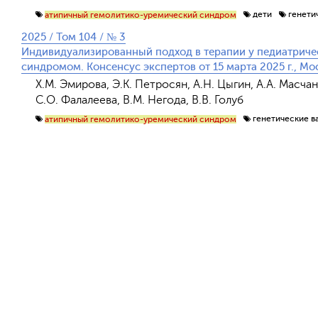
дети
генети
атипичный гемолитико-уремический синдром
2025 / Том 104 / № 3
Индивидуализированный подход в терапии у педиатриче
синдромом. Консенсус экспертов от 15 марта 2025 г., Мо
Х.М. Эмирова, Э.К. Петросян, А.Н. Цыгин, А.А. Масчан
С.О. Фалалеева, В.М. Негода, В.В. Голуб
генетические в
атипичный гемолитико-уремический синдром