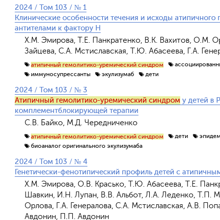
2024 / Том 103 / № 1
Клинические особенности течения и исходы атипичного 
антителами к фактору Н
Х.М. Эмирова, Т.Е. Панкратенко, В.К. Вахитов, О.М. О
Зайцева, С.А. Мстиславская, Т.Ю. Абасеева, Г.А. Ген
ассоциированны
атипичный гемолитико-уремический синдром
иммуносупрессанты
экулизумаб
дети
2024 / Том 103 / № 3
Атипичный гемолитико-уремический синдром
у детей в 
комплементблокирующей терапии
С.В. Байко, М.Д. Чередниченко
дети
эпиде
атипичный гемолитико-уремический синдром
биоаналог оригинального экулизумаба
2024 / Том 103 / № 4
Генетически-фенотипический профиль детей с атипичн
Х.М. Эмирова, О.В. Красько, Т.Ю. Абасеева, Т.Е. Панкр
Шавкин, И.Н. Лупан, В.В. Альбот, Л.А. Леденко, Т.П. 
Орлова, Г.А. Генералова, С.А. Мстиславская, А.В. Поп
Авдонин, П.П. Авдонин