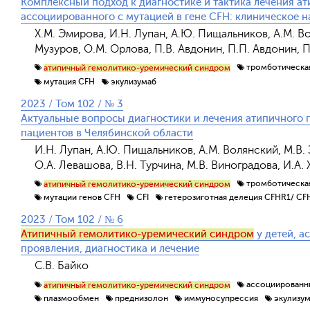
Комплексный подход к диагностике и тактика лечения а
ассоциированного с мутацией в гене CFH: клиническое 
Х.М. Эмирова, И.Н. Лупан, А.Ю. Пищальников, А.М. Воля
Музуров, О.М. Орлова, П.В. Авдонин, П.П. Авдонин, П
тромботическа
атипичный гемолитико-уремический синдром
мутация CFH
экулизумаб
2023 / Том 102 / № 3
Актуальные вопросы диагностики и лечения атипичного 
пациентов в Челябинской области
И.Н. Лупан, А.Ю. Пищальников, А.М. Волянский, М.В. З
О.А. Левашова, В.Н. Турчина, М.В. Виноградова, И.А.
тромботическа
атипичный гемолитико-уремический синдром
мутации генов СFH
CFI
гетерозиготная делеция CFHR1/ CF
2023 / Том 102 / № 6
Атипичный гемолитико-уремический синдром
у детей, а
проявления, диагностика и лечение
С.В. Байко
ассоциированны
атипичный гемолитико-уремический синдром
плазмообмен
преднизолон
иммуносупрессия
экулизу