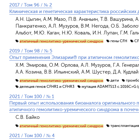
2017 / Том 96 / № 2
Клиническая и генетическая характеристика российски
А.Н. Цыгин, А.М. Мазо, П.В. Ананьин, Т.В. Вашурина, А
Панкратенко, А.Л. Музуров, В.М. Негода, О.Б. Заболот
Альбот, М.Ю. Каган, Н.Ю. Коваль, И.Н. Лупан, Г.М. Гал
гены CFH
CF
атипичный гемолитико-уремический синдром
2019 / Том 98 / № 5
Опыт применения Элизарии® при атипичном гемолитик
Х.М. Эмирова, О.М. Орлова, А.Л. Музуров, Г.А. Генера
А.А. Козина, В.В. Ильинский, А.М. Шустер, Д.А. Кудлай
дети
тромбо
атипичный гемолитико-уремический синдром
делеция генов CFHR1 и CFHR3
мутация ADAMTS13 c.1016C>G (
2021 / Том 100 / № 1
Первый опыт использования биоаналога оригинального п
атипичного гемолитико-уремического синдрома в почечн
С.В. Байко
трансплантация
атипичный гемолитико-уремический синдром
2021 / Том 100 / № 4