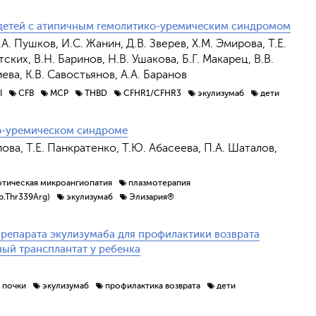
х детей с атипичным гемолитико-уремическим синдромом
.А. Пушков, И.С. Жанин, Д.В. Зверев, Х.М. Эмирова, Т.Е.
ских, В.Н. Баринов, Н.В. Ушакова, Б.Г. Макарец, В.В.
иева, К.В. Савостьянов, А.А. Баранов
I
CFB
MCP
THBD
CFHR1/CFHR3
экулизумаб
дети
о-уремическом синдроме
лова, Т.Е. Панкратенко, Т.Ю. Абасеева, П.А. Шаталов,
тическая микроангиопатия
плазмотерапия
p.Thr339Arg)
экулизумаб
Элизария®
репарата экулизумаба для профилактики возврата
ый трансплантат у ребенка
 почки
экулизумаб
профилактика возврата
дети