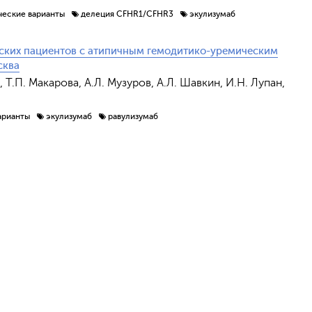
ческие варианты
делеция CFHR1/CFHR3
экулизумаб
ских пациентов с атипичным гемодитико-уремическим
сква
, Т.П. Макарова, А.Л. Музуров, А.Л. Шавкин, И.Н. Лупан,
арианты
экулизумаб
равулизумаб
Отправить