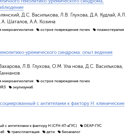
типичного гемолитико-уремического синдрома,
наблюдение
нский, Д.С. Василькова, Л.В. Глухова, Д.А. Кудлай, А.Л.
.А. Шаталов, А.А. Козина
я микроангиопатия
острое повреждение почек
плазмотерапия
гемолитико-уремического синдрома: опыт ведения
ахарова, Л.В. Глухова, О.М. Ула нова, Д.С. Василькова,
 Ханнанов
я микроангиопатия
острое повреждение почек
HR3
экулизумаб
ссоциированный с антителами к фактору Н: клинические
й с антителами к фактору Н (CFH-АТ-aГУС)
DEAP-ГУС
маб
трансплантация
дети
биоаналог