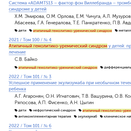
Система «АDAMTS13 – фактор фон Виллебранда – тромб
синдроме у детей
Х.М. Эмирова, О.М. Орлова, Е.М. Чичуга, А.Л. Музуров
Абасеева, Г.А. Генералова, Т.Е. Панкратенко, П.В. Ав
дети
металл
атипичный гемолитико-уремический синдром
2021 / Том 100 / № 4
Атипичный гемолитико-уремический синдром
у детей: п
лечение
С.В. Байко
дифференциаль
атипичный гемолитико-уремический синдром
2022 / Том 101 / № 3
Успешное применение экулизумаба при необычном течен
ребенка
А.Г. Агаронян, О.Н. Игнатович, Т.В. Вашурина, О.В. К
Ряпосова, А.П. Фисенко, А.Н. Цыгин
дети
нефротический синдром
атипичный гемолитико-уре
антикомплементарная терапия
экулизумаб
клиническое н
2022 / Том 101 / № 6