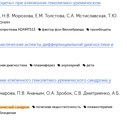
оциты» при атипичном гемолитико-уремическом
, Н.В. Морозова, Е.М. Толстова, С.А. Мстиславская, Т.Ю.
донин
опротеаза ADAMTS13
фактор фон Виллебранда
тромбоциты
рактические аспекты дифференциальной диагностики и
ная диагностика
плазмаферез
экулизумаб
дети
ии атипичного гемолитико-уремического синдрома у
омарова, П.В. Ананьин, О.А. Зробок, С.В. Дмитриенко, А.Б.
почечная недостаточность
плазмотерапия
мический синдром
аблюдение