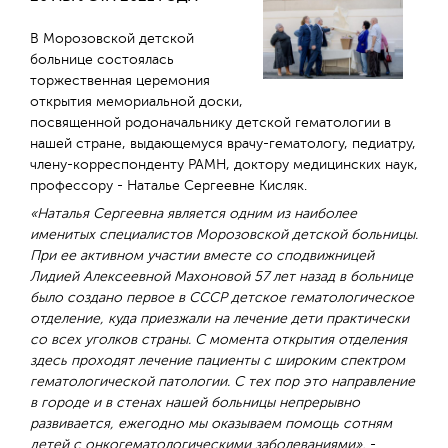
В Морозовской детской
больнице состоялась
торжественная церемония
открытия мемориальной доски,
посвященной родоначальнику детской гематологии в
нашей стране, выдающемуся врачу-гематологу, педиатру,
члену-корреспонденту РАМН, доктору медицинских наук,
профессору - Наталье Сергеевне Кисляк.
«Наталья Сергеевна является одним из наиболее
именитых специалистов Морозовской детской больницы.
При ее активном участии вместе со сподвижницей
Лидией Алексеевной Махоновой 57 лет назад в больнице
было создано первое в СССР детское гематологическое
отделение, куда приезжали на лечение дети практически
со всех уголков страны. С момента открытия отделения
здесь проходят лечение пациенты с широким спектром
гематологической патологии. С тех пор это направление
в городе и в стенах нашей больницы непрерывно
развивается, ежегодно мы оказываем помощь сотням
детей с онкогематологическими заболеваниями»,
-