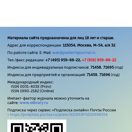
Материалы сайта предназначены для лиц 18 лет и старше.
Адрес для корреспонденции:
115054, Москва, М-54, а/я 32
.
По работе сайта: E-Mail:
web@pediatriajournal.ru
Тел./факс редакции:
+7 (495) 959-88-22,
+7 (
916
) 959-88-22
Индексы для индивидуальных подписчиков:
71458
,
71695
(год)
Индексы для предприятий и организаций:
71459
,
71696
(год)
Международный индекс:
ISSN 0031-403X (Print)
ISSN 1990-2182 (Online)
Импакт-фактор журнала можно уточнить на
сайте:
www
.
elibrary
.
ru
Подписка через сервис «Подписка онлайн» Почты России
-
https://podpiska.pochta.ru/press/%D0%9F%D0%98554