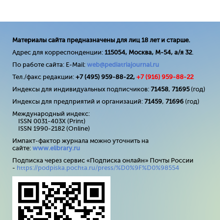
Материалы сайта предназначены для лиц 18 лет и старше.
Адрес для корреспонденции:
115054, Москва, М-54, а/я 32
.
По работе сайта: E-Mail:
web@pediatriajournal.ru
Тел./факс редакции:
+7 (495) 959-88-22,
+7 (
916
) 959-88-22
Индексы для индивидуальных подписчиков:
71458
,
71695
(год)
Индексы для предприятий и организаций:
71459
,
71696
(год)
Международный индекс:
ISSN 0031-403X (Print)
ISSN 1990-2182 (Online)
Импакт-фактор журнала можно уточнить на
сайте:
www
.
elibrary
.
ru
Подписка через сервис «Подписка онлайн» Почты России
-
https://podpiska.pochta.ru/press/%D0%9F%D0%98554