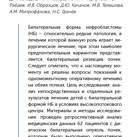
Рабаев, И.В. Образцов, Д.Ю. Качанов, М.В. Телешова,
А.М. Митрофанова, Н.С. Грачёв
Би­лате­раль­ная фор­ма неф­роблас­то­мы
(НБ) – от­но­ситель­но ред­кая па­толо­гия, в
ле­чении ко­торой важ­ную роль иг­ра­ет хи­
рур­ги­чес­кое ле­чение, при этом на­ибо­лее
пред­почти­тель­ным ва­ри­ан­том пред­став­
ля­ет­ся би­лате­раль­ная ре­зек­ция по­чек.
Сле­ду­ет от­ме­тить, что к нас­то­яще­му мо­
мен­ту не ре­шены воп­ро­сы по­каза­ний к
од­но­момен­тно­му опе­ратив­но­му ле­чению
на обе­их поч­ках. Цель ис­сле­дова­ния: ана­
лиз не­пос­редс­твен­ных и от­да­лен­ных ре­
зуль­та­тов ле­чения де­тей с би­лате­раль­ной
фор­мой НБ в ус­ло­ви­ях вы­соко­пото­ково­го
цен­тра. Ма­тери­алы и ме­тоды ис­сле­дова­
ния: про­веден рет­роспек­тивный ана­лиз
ме­дицин­ских дан­ных 62 па­ци­ен­тов с ди­
аг­но­зом би­лате­раль­ная опу­холь по­чек,
ко­торым бы­ло вы­пол­не­но опе­ратив­ное