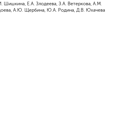
И. Шишкина, Е.А. Злодеева, З.А. Ветеркова, А.М.
доева, А.Ю. Щербина, Ю.А. Родина, Д.В. Юхачева
Отправить