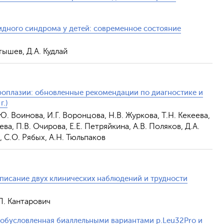
дного синдрома у детей: современное состояние
атышев, Д.А. Кудлай
оплазии: обновленные рекомендации по диагностике и
.)
Ю. Воинова, И.Г. Воронцова, Н.В. Журкова, Т.Н. Кекеева,
ева, П.В. Очирова, Е.Е. Петряйкина, А.В. Поляков, Д.А.
, С.О. Рябых, А.Н. Тюльпаков
описание двух клинических наблюдений и трудности
Л. Кантарович
 обусловленная биаллельными вариантами p.Leu32Pro и