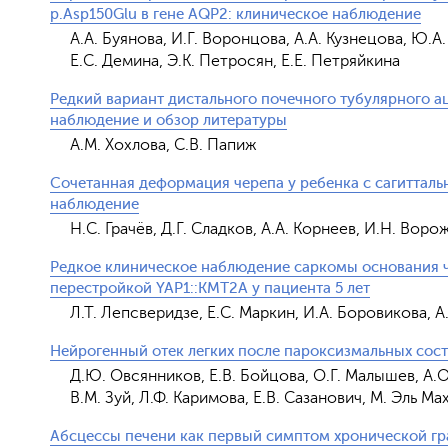
p.Asp150Glu в гене AQP2: клиническое наблюдение
А.А. Буянова, И.Г. Воронцова, А.А. Кузнецова, Ю.А
Е.С. Демина, Э.К. Петросян, Е.Е. Петряйкина
Редкий вариант дистального почечного тубулярного 
наблюдение и обзор литературы
А.М. Хохлова, С.В. Папиж
Сочетанная деформация черепа у ребенка с сагиттал
наблюдение
Н.С. Грачёв, Д.Г. Сладков, А.А. Корнеев, И.Н. Вор
Редкое клиническое наблюдение саркомы основания 
перестройкой YAP1::KMT2A у пациента 5 лет
Л.Т. Лепсверидзе, Е.С. Маркин, И.А. Боровикова, А
Нейрогенный отек легких после пароксизмальных сост
Д.Ю. Овсянников, Е.В. Бойцова, О.Г. Малышев, А.О.
В.М. Зуй, Л.Ф. Каримова, Е.В. Сазанович, М. Эль Ма
Абсцессы печени как первый симптом хронической гра