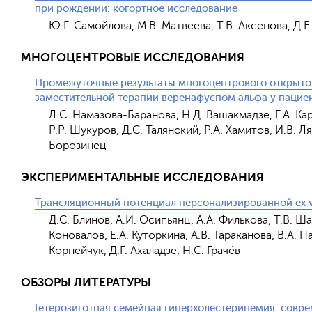
при рождении: когортное исследование
Ю.Г. Самойлова, М.В. Матвеева, Т.В. Аксенова, Д.Е.
МНОГОЦЕНТРОВЫЕ ИССЛЕДОВАНИЯ
Промежуточные результаты многоцентрового открыто
заместительной терапии веренафуспом альфа у пациен
Л.С. Намазова-Баранова, Н.Д. Вашакмадзе, Г.А. Ка
Р.Р. Шукуров, Д.С. Талянский, Р.А. Хамитов, И.В. Л
Борозинец
ЭКСПЕРИМЕНТАЛЬНЫЕ ИССЛЕДОВАНИЯ
Трансляционный потенциал персонализированной ex 
Д.С. Блинов, А.И. Осипьянц, А.А. Филькова, Т.В. Ша
Коновалов, Е.А. Куторкина, А.В. Тараканова, В.А. П
Корнейчук, Д.Г. Ахаладзе, Н.С. Грачёв
ОБЗОРЫ ЛИТЕРАТУРЫ
Гетерозиготная семейная гиперхолестеринемия: совр