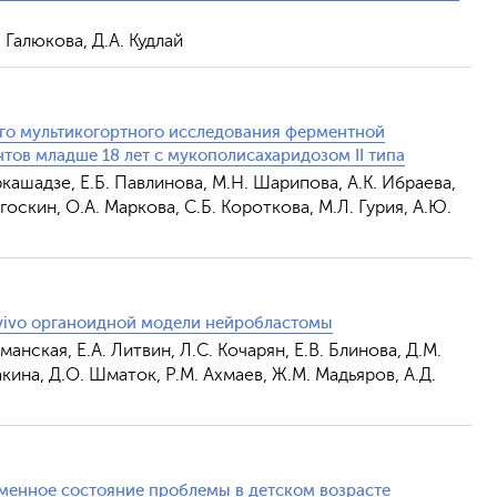
 Галюкова, Д.А. Кудлай
го мультикогортного исследования ферментной
тов младше 18 лет с мукополисахаридозом II типа
ркашадзе, Е.Б. Павлинова, М.Н. Шарипова, А.К. Ибраева,
ягоскин, О.А. Маркова, С.Б. Короткова, М.Л. Гурия, А.Ю.
vivo органоидной модели нейробластомы
манская, Е.А. Литвин, Л.С. Кочарян, Е.В. Блинова, Д.М.
акина, Д.О. Шматок, Р.М. Ахмаев, Ж.М. Мадьяров, А.Д.
еменное состояние проблемы в детском возрасте