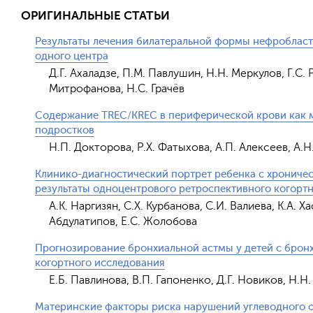
ОРИГИНАЛЬНЫЕ СТАТЬИ
Результаты лечения билатеральной формы нефробласт
одного центра
Д.Г. Ахаладзе, П.М. Павлушин, Н.Н. Меркулов, Г.С.
Митрофанова, Н.С. Грачёв
Содержание TREC/KREC в периферической крови как м
подростков
Н.П. Докторова, Р.Х. Фатыхова, А.П. Алексеев, А.Н.
Клинико-диагностический портрет ребенка с хронич
результаты одноцентрового ретроспективного когорт
А.К. Наргизян, С.Х. Курбанова, С.И. Валиева, К.А. Х
Абдулатипов, Е.С. Жолобова
Прогнозирование бронхиальной астмы у детей с бронх
когортного исследования
Е.Б. Павлинова, В.П. Гапоненко, Д.Г. Новиков, Н.Н
Материнские факторы риска нарушений углеводного о