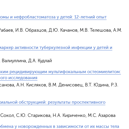
омы и нефробластоматоза у детей: 12-летний опыт
 Рабаев, И.В. Образцов, Д.Ю. Качанов, М.В. Телешова, А.М.
аркер активности туберкулезной инфекции у детей и
 Валиуллина, Д.А. Кудлай
еским рецидивирующим мультифокальным остеомиелитом:
ного исследования
асанова, А.Н. Кисляков, В.М. Денисовец, В.Т. Юдина, Р.З.
иальной обструкцией: результаты проспективного
. Сокол, С.Ю. Старикова, Н.А. Кириченко, М.С. Азарова
бмена у новорожденных в зависимости от их массы тела