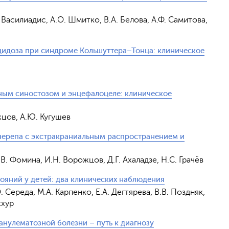
. Василиадис, А.О. Шмитко, В.А. Белова, А.Ф. Самитова,
ацидоза при синдроме Кольшуттера–Тонца: клиническое
ьным синостозом и энцефалоцеле: клиническое
ожцов, А.Ю. Кугушев
черепа с экстракраниальным распространением и
.В. Фомина, И.Н. Ворожцов, Д.Г. Ахаладзе, Н.С. Грачёв
ояний у детей: два клинических наблюдения
Обрат
 Середа, М.А. Карпенко, Е.А. Дегтярева, В.В. Поздняк,
ххур
нулематозной болезни – путь к диагнозу