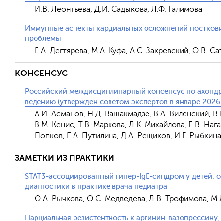
И.В. Леонтьева, Д.И. Садыкова, Л.Ф. Галимова
Иммунные аспекты кардиальных осложнений посткови
проблемы
Е.А. Дегтярева, М.А. Куфа, А.С. Закревский, О.В. С
КОНСЕНСУС
Российский междисциплинарный консенсус по ахондр
ведению (утвержден советом экспертов в январе 2026 г
А.И. Асманов, Н.Д. Вашакмадзе, В.А. Виленский, В.
В.М. Кенис, Т.В. Маркова, Л.К. Михайлова, Е.В. Нага
Попков, Е.А. Путилина, Д.А. Рещиков, И.Г. Рыбкина
ЗАМЕТКИ ИЗ ПРАКТИКИ
STAT3-ассоциированный гипер-IgE-синдром у детей: 
диагностики в практике врача педиатра
О.А. Рычкова, О.С. Медведева, Л.В. Трофимова, М.
Парциальная резистентность к аргинин-вазопрессину,