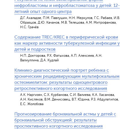
нефробластомы и нефробластоматоза у детей: 12-
летний опыт одного центра
Д.Г. Ахаладзе, П.М. Павлушин, Н.Н. Меркулов, Г.С. Рабаев, И.В.
Образцов, Д.Ю. Качанов, М.В. Телешова, А.М. Митрофанова,
Н.С. Грачёв
Содержание TREC/KREC в периферической крови
как маркер активности туберкулезной инфекции у
детей и подростков
Н.П. Докторова, Р.Х. Фатыхова, А.П. Алексеев, А.Н.
Валиуллина, Д.А. Кудлай
Клинико-диагностический портрет ребенка с
хроническим рецидивирующим мультифокальным
остеомиелитом: результаты одноцентрового
ретроспективного когортного исследования
А.К. Наргизян, С.Х. Курбанова, С.И. Валиева, К.А. Хасанова,
А.Н. Кисляков, В.М. Денисовец, В.Т. Юдина, Р.З. Абдулатипов,
Е.С. Жолобова
Прогнозирование бронхиальной астмы у детей с
бронхиальной обструкцией: результаты
проспективного когортного исследования