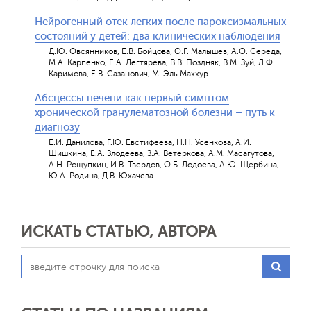
Нейрогенный отек легких после пароксизмальных
состояний у детей: два клинических наблюдения
Д.Ю. Овсянников, Е.В. Бойцова, О.Г. Малышев, А.О. Середа,
М.А. Карпенко, Е.А. Дегтярева, В.В. Поздняк, В.М. Зуй, Л.Ф.
Каримова, Е.В. Сазанович, М. Эль Маххур
Абсцессы печени как первый симптом
хронической гранулематозной болезни – путь к
диагнозу
Е.И. Данилова, Г.Ю. Евстифеева, Н.Н. Усенкова, А.И.
Шишкина, Е.А. Злодеева, З.А. Ветеркова, А.М. Масагутова,
А.Н. Рощупкин, И.В. Твердов, О.Б. Лодоева, А.Ю. Щербина,
Ю.А. Родина, Д.В. Юхачева
ИСКАТЬ СТАТЬЮ, АВТОРА