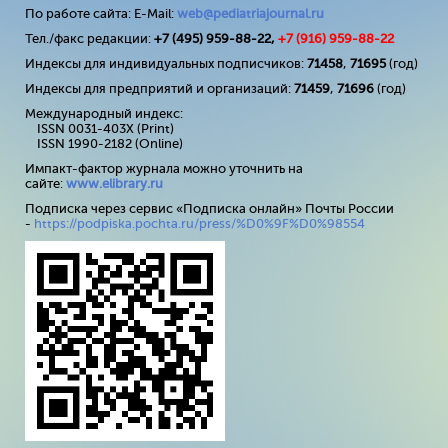
По работе сайта: E-Mail:
web@pediatriajournal.ru
Тел./факс редакции:
+7 (495) 959-88-22,
+7 (
916
) 959-88-22
Индексы для индивидуальных подписчиков:
71458
,
71695
(год)
Индексы для предприятий и организаций:
71459
,
71696
(год)
Международный индекс:
ISSN 0031-403X (Print)
ISSN 1990-2182 (Online)
Импакт-фактор журнала можно уточнить на
сайте:
www
.
elibrary
.
ru
Подписка через сервис «Подписка онлайн» Почты России
-
https://podpiska.pochta.ru/press/%D0%9F%D0%98554