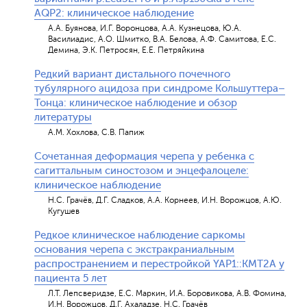
AQP2: клиническое наблюдение
А.А. Буянова, И.Г. Воронцова, А.А. Кузнецова, Ю.А.
Василиадис, А.О. Шмитко, В.А. Белова, А.Ф. Самитова, Е.С.
Демина, Э.К. Петросян, Е.Е. Петряйкина
Редкий вариант дистального почечного
тубулярного ацидоза при синдроме Кольшуттера–
Тонца: клиническое наблюдение и обзор
литературы
А.М. Хохлова, С.В. Папиж
Сочетанная деформация черепа у ребенка с
сагиттальным синостозом и энцефалоцеле:
клиническое наблюдение
Н.С. Грачёв, Д.Г. Сладков, А.А. Корнеев, И.Н. Ворожцов, А.Ю.
Кугушев
Редкое клиническое наблюдение саркомы
основания черепа с экстракраниальным
распространением и перестройкой YAP1::KMT2A у
пациента 5 лет
Л.Т. Лепсверидзе, Е.С. Маркин, И.А. Боровикова, А.В. Фомина,
И.Н. Ворожцов, Д.Г. Ахаладзе, Н.С. Грачёв