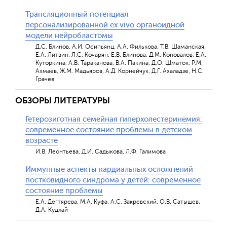
Трансляционный потенциал
персонализированной ex vivo органоидной
модели нейробластомы
Д.С. Блинов, А.И. Осипьянц, А.А. Филькова, Т.В. Шаманская,
Е.А. Литвин, Л.С. Кочарян, Е.В. Блинова, Д.М. Коновалов, Е.А.
Куторкина, А.В. Тараканова, В.А. Пакина, Д.О. Шматок, Р.М.
Ахмаев, Ж.М. Мадьяров, А.Д. Корнейчук, Д.Г. Ахаладзе, Н.С.
Грачёв
ОБЗОРЫ ЛИТЕРАТУРЫ
Гетерозиготная семейная гиперхолестеринемия:
современное состояние проблемы в детском
возрасте
И.В. Леонтьева, Д.И. Садыкова, Л.Ф. Галимова
Иммунные аспекты кардиальных осложнений
постковидного синдрома у детей: современное
состояние проблемы
Е.А. Дегтярева, М.А. Куфа, А.С. Закревский, О.В. Сатышев,
Д.А. Кудлай