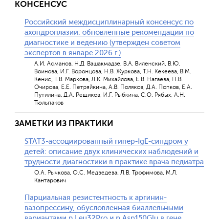
КОНСЕНСУС
Российский междисциплинарный консенсус по
ахондроплазии: обновленные рекомендации по
диагностике и ведению (утвержден советом
экспертов в январе 2026 г.)
А.И. Асманов, Н.Д. Вашакмадзе, В.А. Виленский, В.Ю.
Воинова, И.Г. Воронцова, Н.В. Журкова, Т.Н. Кекеева, В.М.
Кенис, Т.В. Маркова, Л.К. Михайлова, Е.В. Нагаева, П.В.
Очирова, Е.Е. Петряйкина, А.В. Поляков, Д.А. Попков, Е.А.
Путилина, Д.А. Рещиков, И.Г. Рыбкина, С.О. Рябых, А.Н.
Тюльпаков
ЗАМЕТКИ ИЗ ПРАКТИКИ
STAT3-ассоциированный гипер-IgE-синдром у
детей: описание двух клинических наблюдений и
трудности диагностики в практике врача педиатра
О.А. Рычкова, О.С. Медведева, Л.В. Трофимова, М.Л.
Кантарович
Парциальная резистентность к аргинин-
вазопрессину, обусловленная биаллельными
вариантами p.Leu32Pro и p.Asp150Glu в гене