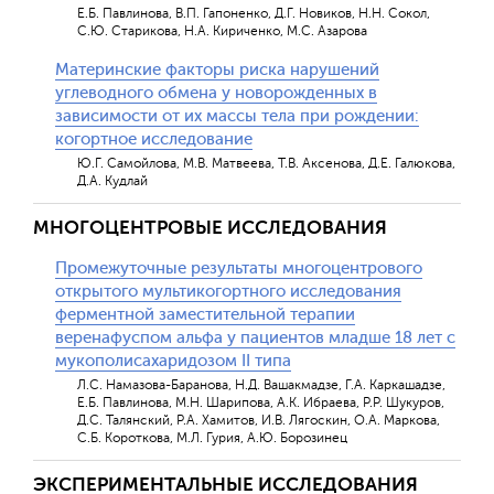
Е.Б. Павлинова, В.П. Гапоненко, Д.Г. Новиков, Н.Н. Сокол,
С.Ю. Старикова, Н.А. Кириченко, М.С. Азарова
Материнские факторы риска нарушений
углеводного обмена у новорожденных в
зависимости от их массы тела при рождении:
когортное исследование
Ю.Г. Самойлова, М.В. Матвеева, Т.В. Аксенова, Д.Е. Галюкова,
Д.А. Кудлай
МНОГОЦЕНТРОВЫЕ ИССЛЕДОВАНИЯ
Промежуточные результаты многоцентрового
открытого мультикогортного исследования
ферментной заместительной терапии
веренафуспом альфа у пациентов младше 18 лет с
мукополисахаридозом II типа
Л.С. Намазова-Баранова, Н.Д. Вашакмадзе, Г.А. Каркашадзе,
Е.Б. Павлинова, М.Н. Шарипова, А.К. Ибраева, Р.Р. Шукуров,
Д.С. Талянский, Р.А. Хамитов, И.В. Лягоскин, О.А. Маркова,
С.Б. Короткова, М.Л. Гурия, А.Ю. Борозинец
ЭКСПЕРИМЕНТАЛЬНЫЕ ИССЛЕДОВАНИЯ