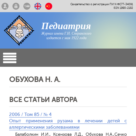
Свидетельство о регистрации ПИ N ФС77-34091
ISSN 1990-2182
Педиатрия
Журнал имени Г.Н. Сперанского
издается с мая 1922 года
ОБУХОВА Н. А.
ВСЕ СТАТЬИ АВТОРА
2006 / Том 85 / № 4
Опыт применения рузама в лечении детей с
аллергическими заболеваниями
Балаболкин И.И., Ксензова Л.Д., Обухова Н.А.,Сечко