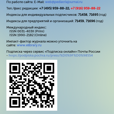
По работе сайта: E-Mail:
web@pediatriajournal.ru
Тел./факс редакции:
+7 (495) 959-88-22,
+7 (
916
) 959-88-22
Индексы для индивидуальных подписчиков:
71458
,
71695
(год)
Индексы для предприятий и организаций:
71459
,
71696
(год)
Международный индекс:
ISSN 0031-403X (Print)
ISSN 1990-2182 (Online)
Импакт-фактор журнала можно уточнить на
сайте:
www
.
elibrary
.
ru
Подписка через сервис «Подписка онлайн» Почты России
-
https://podpiska.pochta.ru/press/%D0%9F%D0%98554