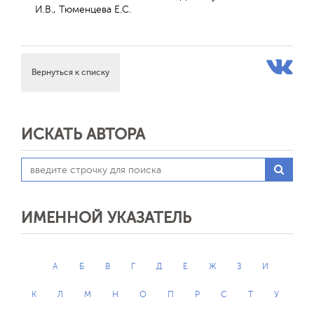
И.В., Тюменцева Е.С.
Вернуться к списку
ИСКАТЬ АВТОРА
ИМЕННОЙ УКАЗАТЕЛЬ
А
Б
В
Г
Д
Е
Ж
З
И
К
Л
М
Н
О
П
Р
С
Т
У