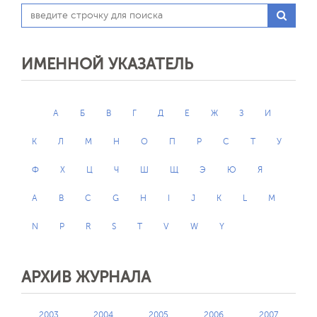
ИМЕННОЙ УКАЗАТЕЛЬ
А
Б
В
Г
Д
Е
Ж
З
И
К
Л
М
Н
О
П
Р
С
Т
У
Ф
Х
Ц
Ч
Ш
Щ
Э
Ю
Я
A
B
C
G
H
I
J
K
L
M
N
P
R
S
T
V
W
Y
АРХИВ ЖУРНАЛА
2003
2004
2005
2006
2007