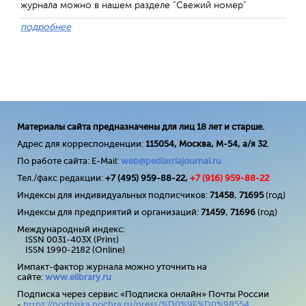
журнала можно в нашем разделе "Свежий номер"
подробнее
Материалы сайта предназначены для лиц 18 лет и старше.
Адрес для корреспонденции:
115054, Москва, М-54, а/я 32
.
По работе сайта: E-Mail:
web@pediatriajournal.ru
Тел./факс редакции:
+7 (495) 959-88-22,
+7 (
916
) 959-88-22
Индексы для индивидуальных подписчиков:
71458
,
71695
(год)
Индексы для предприятий и организаций:
71459
,
71696
(год)
Международный индекс:
ISSN 0031-403X (Print)
ISSN 1990-2182 (Online)
Импакт-фактор журнала можно уточнить на
сайте:
www
.
elibrary
.
ru
Подписка через сервис «Подписка онлайн» Почты России
-
https://podpiska.pochta.ru/press/%D0%9F%D0%98554