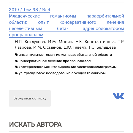
2019 / Том 98 / № 4
Младенческие гемангиомы параорбитальной
области: опыт консервативного лечения
неселективным бета- адреноблокатором
пропранололом
Н.П. Котлукова, И.М. Мосин, Н.К. Константинова, Т.Р.
Лаврова, И.М. Османов, Е.Ю. Гавеля, Т.С. Белышева
инфантильные гемангиомы параорбитальной области
консервативное лечение пропранололом
холтеровское мониторирование электрокардиограммы
ультразвуковое исследование сосудов гемангиом
Вернуться к списку
ИСКАТЬ АВТОРА