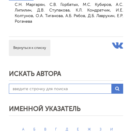
С.Н. Маргарян, С.В. Горбатых, М.С. Кубиров, А.С.
Липилин, Д.В. Ступакова, К.Л. Кондратчик, И.Е.
Колтунов, О.А. Тиганова, А.Б. Рябов, Д.Б. Лаврухин, Е.Р.
Рогачева
Вернуться к списку
ИСКАТЬ АВТОРА
ИМЕННОЙ УКАЗАТЕЛЬ
А
Б
В
Г
Д
Е
Ж
З
И