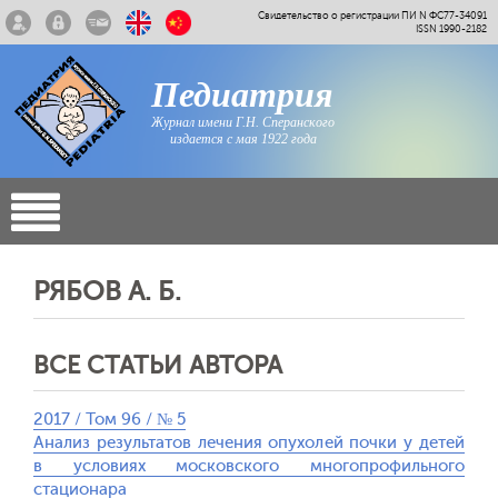
Свидетельство о регистрации ПИ N ФС77-34091
ISSN 1990-2182
Педиатрия
Журнал имени Г.Н. Сперанского
издается с мая 1922 года
РЯБОВ А. Б.
ВСЕ СТАТЬИ АВТОРА
2017 / Том 96 / № 5
Анализ результатов лечения опухолей почки у детей
в условиях московского многопрофильного
стационара