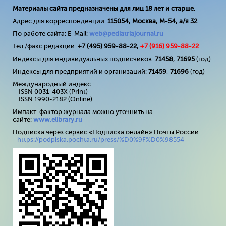
Материалы сайта предназначены для лиц 18 лет и старше.
Адрес для корреспонденции:
115054, Москва, М-54, а/я 32
.
По работе сайта: E-Mail:
web@pediatriajournal.ru
Тел./факс редакции:
+7 (495) 959-88-22,
+7 (
916
) 959-88-22
Индексы для индивидуальных подписчиков:
71458
,
71695
(год)
Индексы для предприятий и организаций:
71459
,
71696
(год)
Международный индекс:
ISSN 0031-403X (Print)
ISSN 1990-2182 (Online)
Импакт-фактор журнала можно уточнить на
сайте:
www
.
elibrary
.
ru
Подписка через сервис «Подписка онлайн» Почты России
-
https://podpiska.pochta.ru/press/%D0%9F%D0%98554