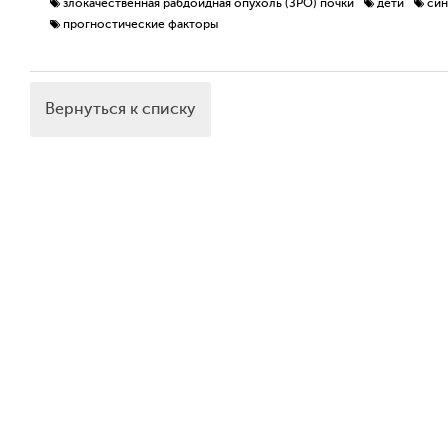
злокачественная рабдоидная опухоль (ЗРО) почки
дети
син
прогностические факторы
Вернуться к списку