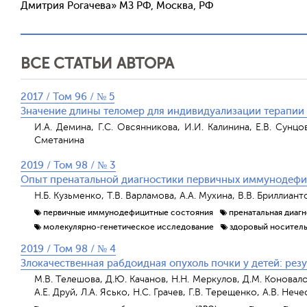
Дмитрия Рогачева» МЗ РФ, Москва, РФ
ВСЕ СТАТЬИ АВТОРА
2017 / Том 96 / № 5
Значение длины теломер для индивидуализации терапии
И.А. Демина, Г.С. Овсянникова, И.И. Калинина, Е.В. Сунцов
Сметанина
2019 / Том 98 / № 3
Опыт пренатальной диагностики первичных иммунодефи
Н.Б. Кузьменко, Т.В. Варламова, А.А. Мухина, В.В. Бриллиант
первичные иммунодефицитные состояния
пренатальная диаг
молекулярно-генетическое исследование
здоровый носител
2019 / Том 98 / № 4
Злокачественная рабдоидная опухоль почки у детей: ре
М.В. Телешова, Д.Ю. Качанов, Н.Н. Меркулов, Д.М. Коновало
А.Е. Друй, Л.А. Ясько, Н.С. Грачев, Г.В. Терещенко, А.В. Не