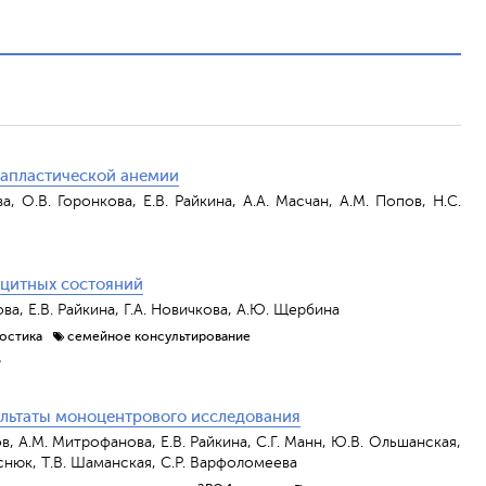
 апластической анемии
а, О.В. Горонкова, Е.В. Райкина, А.А. Масчан, А.М. Попов, Н.С.
цитных состояний
ова, Е.В. Райкина, Г.А. Новичкова, А.Ю. Щербина
ностика
семейное консультирование
ь
зультаты моноцентрового исследования
в, А.М. Митрофанова, Е.В. Райкина, С.Г. Манн, Ю.В. Ольшанская,
чеснюк, Т.В. Шаманская, С.Р. Варфоломеева