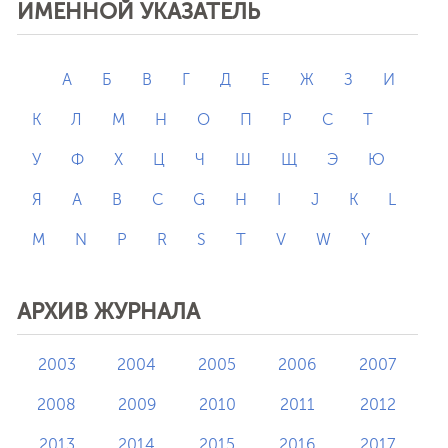
ИМЕННОЙ УКАЗАТЕЛЬ
А
Б
В
Г
Д
Е
Ж
З
И
К
Л
М
Н
О
П
Р
С
Т
У
Ф
Х
Ц
Ч
Ш
Щ
Э
Ю
Я
A
B
C
G
H
I
J
K
L
M
N
P
R
S
T
V
W
Y
АРХИВ ЖУРНАЛА
2003
2004
2005
2006
2007
2008
2009
2010
2011
2012
2013
2014
2015
2016
2017