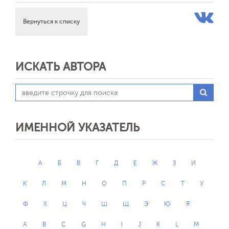
Вернуться к списку
ИСКАТЬ АВТОРА
ИМЕННОЙ УКАЗАТЕЛЬ
А
Б
В
Г
Д
Е
Ж
З
И
К
Л
М
Н
О
П
Р
С
Т
У
Ф
Х
Ц
Ч
Ш
Щ
Э
Ю
Я
A
B
C
G
H
I
J
K
L
M