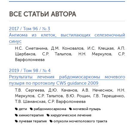
ВСЕ СТАТЬИ АВТОРА
2017 / Том 96 / № 3
Ангиома из клеток, выстилающих селезеночный
синус
Н.С. Сметанина, Д.М. Коновалов, И.С. Клецкая, А.П.
Щербаков, С.Р. Талыпов, Н.Н. Меркулов, С.Р.
Варфоломеева
2019 / Том 98 / № 4
Результаты лечения рабдомиосаркомы мочевого
пузыря по протоколу CWS guidance 2009
Т.В. Сергеева, Д.Ю. Качанов, А.В. Нечеснюк, Н.Н.
Меркулов, С.Р. Талыпов, В.Ю. Рощин, Г.В. Терещенко,
Т.В. Шаманская, С.Р. Варфоломеева
дети
рабдомиосаркома
мочевой пузырь
химиотерапия
хирургическое лечение
лучевая терапия
опухоли мочеполового тракта