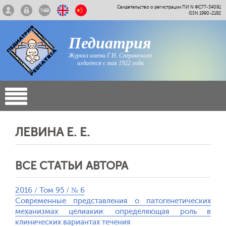
Свидетельство о регистрации ПИ N ФС77-34091
ISSN 1990-2182
Педиатрия
Журнал имени Г.Н. Сперанского
издается с мая 1922 года
ЛЕВИНА Е. Е.
ВСЕ СТАТЬИ АВТОРА
2016 / Том 95 / № 6
Современные представления о патогенетических
механизмах целиакии: определяющая роль в
клинических вариантах течения