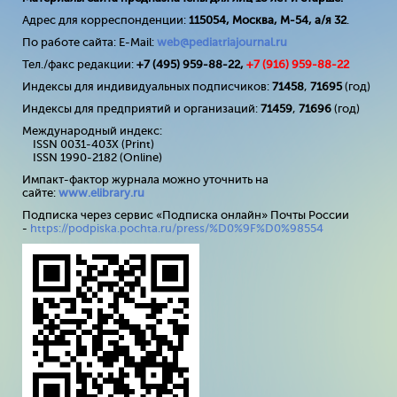
Адрес для корреспонденции:
115054, Москва, М-54, а/я 32
.
По работе сайта: E-Mail:
web@pediatriajournal.ru
Тел./факс редакции:
+7 (495) 959-88-22,
+7 (
916
) 959-88-22
Индексы для индивидуальных подписчиков:
71458
,
71695
(год)
Индексы для предприятий и организаций:
71459
,
71696
(год)
Международный индекс:
ISSN 0031-403X (Print)
ISSN 1990-2182 (Online)
Импакт-фактор журнала можно уточнить на
сайте:
www
.
elibrary
.
ru
Подписка через сервис «Подписка онлайн» Почты России
-
https://podpiska.pochta.ru/press/%D0%9F%D0%98554