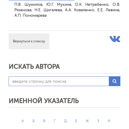
П.В. Шумилов, Ю.Г. Мухина, О.К. Нетребенко, О.В.
Рязанова, Н.Е. Щигалева, А.А. Коваленко, Е.Е. Левина,
А.П. Пономарева
Вернуться к списку
ИСКАТЬ АВТОРА
ИМЕННОЙ УКАЗАТЕЛЬ
А
Б
В
Г
Д
Е
Ж
З
И