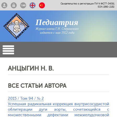
Свидетельство о регистрации ПИ N ФС77-34091
ISSN 1990-2182
Педиатрия
Журнал имени Г.Н. Сперанского
издается с мая 1922 года
АНЦЫГИН Н. В.
ВСЕ СТАТЬИ АВТОРА
2015 / Том 94 / № 2
Успешная радикальная коррекция внутрисосудистой
облитерации дуги аорты, сочетающейся с
множественными дефектами межжелудочковой