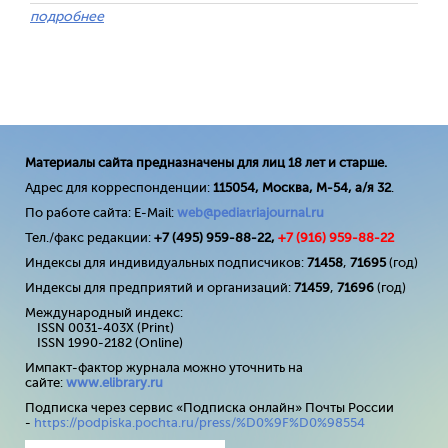
подробнее
Материалы сайта предназначены для лиц 18 лет и старше.
Адрес для корреспонденции:
115054, Москва, М-54, а/я 32
.
По работе сайта: E-Mail:
web@pediatriajournal.ru
Тел./факс редакции:
+7 (495) 959-88-22,
+7 (
916
) 959-88-22
Индексы для индивидуальных подписчиков:
71458
,
71695
(год)
Индексы для предприятий и организаций:
71459
,
71696
(год)
Международный индекс:
ISSN 0031-403X (Print)
ISSN 1990-2182 (Online)
Импакт-фактор журнала можно уточнить на
сайте:
www
.
elibrary
.
ru
Подписка через сервис «Подписка онлайн» Почты России
-
https://podpiska.pochta.ru/press/%D0%9F%D0%98554