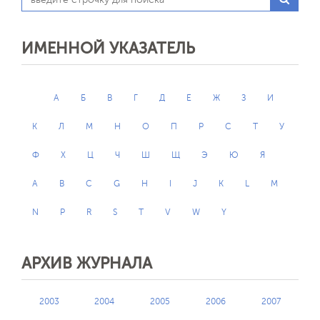
ИМЕННОЙ УКАЗАТЕЛЬ
А
Б
В
Г
Д
Е
Ж
З
И
К
Л
М
Н
О
П
Р
С
Т
У
Ф
Х
Ц
Ч
Ш
Щ
Э
Ю
Я
A
B
C
G
H
I
J
K
L
M
N
P
R
S
T
V
W
Y
АРХИВ ЖУРНАЛА
2003
2004
2005
2006
2007