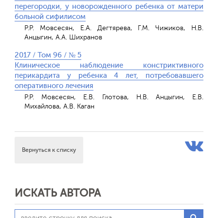
перегородки, у новорожденного ребенка от матери
больной сифилисом
Р.Р. Мовсесян, Е.А. Дегтярева, Г.М. Чижиков, Н.В.
Анцыгин, А.А. Шихранов
2017 / Том 96 / № 5
Клиническое наблюдение констриктивного
перикардита у ребенка 4 лет, потребовавшего
оперативного лечения
Р.Р. Мовсесян, Е.В. Глотова, Н.В. Анцыгин, Е.В.
Михайлова, А.В. Каган
Вернуться к списку
ИСКАТЬ АВТОРА