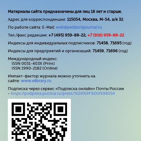
Материалы сайта предназначены для лиц 18 лет и старше.
Адрес для корреспонденции:
115054, Москва, М-54, а/я 32
.
По работе сайта: E-Mail:
web@pediatriajournal.ru
Тел./факс редакции:
+7 (495) 959-88-22,
+7 (
916
) 959-88-22
Индексы для индивидуальных подписчиков:
71458
,
71695
(год)
Индексы для предприятий и организаций:
71459
,
71696
(год)
Международный индекс:
ISSN 0031-403X (Print)
ISSN 1990-2182 (Online)
Импакт-фактор журнала можно уточнить на
сайте:
www
.
elibrary
.
ru
Подписка через сервис «Подписка онлайн» Почты России
-
https://podpiska.pochta.ru/press/%D0%9F%D0%98554