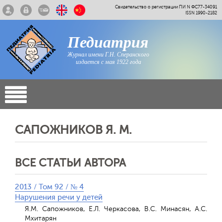
Свидетельство о регистрации ПИ N ФС77-34091
ISSN 1990-2182
Педиатрия
Журнал имени Г.Н. Сперанского
издается с мая 1922 года
САПОЖНИКОВ Я. М.
ВСЕ СТАТЬИ АВТОРА
2013 / Том 92 / № 4
Нарушения речи у детей
Я.М. Сапожников, Е.Л. Черкасова, В.С. Минасян, А.С.
Мхитарян