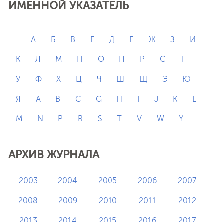
ИМЕННОЙ УКАЗАТЕЛЬ
А
Б
В
Г
Д
Е
Ж
З
И
К
Л
М
Н
О
П
Р
С
Т
У
Ф
Х
Ц
Ч
Ш
Щ
Э
Ю
Я
A
B
C
G
H
I
J
K
L
M
N
P
R
S
T
V
W
Y
АРХИВ ЖУРНАЛА
2003
2004
2005
2006
2007
2008
2009
2010
2011
2012
2013
2014
2015
2016
2017