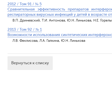
2012 / Том 91 / № 5
Сравнительная эффективность препаратов интерферо
респираторных вирусных инфекций у детей в возрасте от 
В.П. Дриневский, Т.И. Антонова, Ю.Н. Линькова, Н.Е. Горел
2013 / Том 92 / № 1
Возможности использования синтетических интерфероно
Л.В. Феклисова, Л.А. Галкина, Ю.Н. Линькова
Вернуться к списку