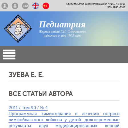
Свидетельство о регистрации ПИ N ФС77-34091
ISSN 1990-2182
Педиатрия
Журнал имени Г.Н. Сперанского
издается с мая 1922 года
ЗУЕВА Е. Е.
ВСЕ СТАТЬИ АВТОРА
2011 / Том 90 / № 4
Программная химиотерапия в лечении острого
лимфобластного лейкоза у детей: долговременные
результаты двух модифицированных версий