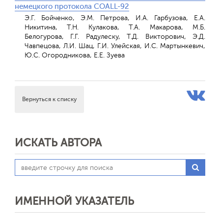
немецкого протокола COALL-92
Э.Г. Бойченко, Э.М. Петрова, И.А. Гарбузова, Е.А.
Никитина, Т.Н. Кулакова, Т.А. Макарова, М.Б.
Белогурова, Г.Г. Радулеску, Т.Д. Викторович, Э.Д.
Чавпецова, Л.И. Шац, Г.И. Улейская, И.С. Мартынкевич,
Ю.С. Огородникова, Е.Е. Зуева
Вернуться к списку
ИСКАТЬ АВТОРА
ИМЕННОЙ УКАЗАТЕЛЬ