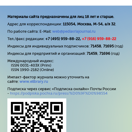
Материалы сайта предназначены для лиц 18 лет и старше.
Адрес для корреспонденции:
115054, Москва, М-54, а/я 32
.
По работе сайта: E-Mail:
web@pediatriajournal.ru
Тел./факс редакции:
+7 (495) 959-88-22,
+7 (
916
) 959-88-22
Индексы для индивидуальных подписчиков:
71458
,
71695
(год)
Индексы для предприятий и организаций:
71459
,
71696
(год)
Международный индекс:
ISSN 0031-403X (Print)
ISSN 1990-2182 (Online)
Импакт-фактор журнала можно уточнить на
сайте:
www
.
elibrary
.
ru
Подписка через сервис «Подписка онлайн» Почты России
-
https://podpiska.pochta.ru/press/%D0%9F%D0%98554