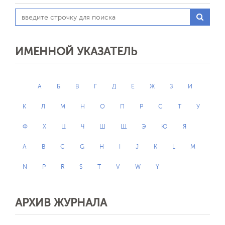
ИМЕННОЙ УКАЗАТЕЛЬ
А
Б
В
Г
Д
Е
Ж
З
И
К
Л
М
Н
О
П
Р
С
Т
У
Ф
Х
Ц
Ч
Ш
Щ
Э
Ю
Я
A
B
C
G
H
I
J
K
L
M
N
P
R
S
T
V
W
Y
АРХИВ ЖУРНАЛА