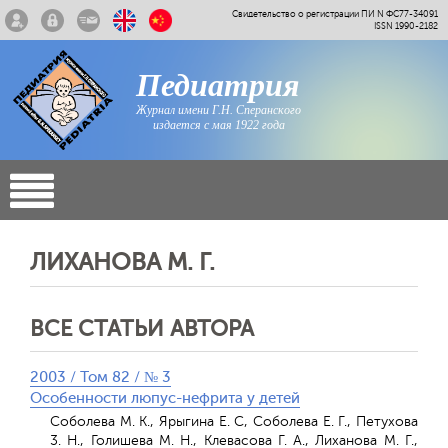
Свидетельство о регистрации ПИ N ФС77-34091
ISSN 1990-2182
Педиатрия
Журнал имени Г.Н. Сперанского
издается с мая 1922 года
ЛИХАНОВА М. Г.
ВСЕ СТАТЬИ АВТОРА
2003 / Том 82 / № 3
Особенности люпус-нефрита у детей
Соболева М. К., Ярыгина Е. С, Соболева Е. Г., Петухова
3. Н., Голишева M. Н., Клевасова Г. А., Лиханова М. Г.,