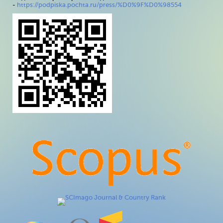
-
https://podpiska.pochta.ru/press/%D0%9F%D0%98554