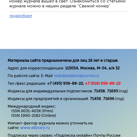
номер журнала вышел в свет. Ознакомиться со статьями
журнала можно в нашем разделе "Свежий номер"
подробнее
Материалы сайта предназначены для лиц 18 лет и старше.
Адрес для корреспонденции:
115054, Москва, М-54, а/я 32
.
По работе сайта: E-Mail:
web@pediatriajournal.ru
Тел./факс редакции:
+7 (495) 959-88-22,
+7 (
916
) 959-88-22
Индексы для индивидуальных подписчиков:
71458
,
71695
(год)
Индексы для предприятий и организаций:
71459
,
71696
(год)
Международный индекс:
ISSN 0031-403X (Print)
ISSN 1990-2182 (Online)
Импакт-фактор журнала можно уточнить на
сайте:
www
.
elibrary
.
ru
Подписка через сервис «Подписка онлайн» Почты России