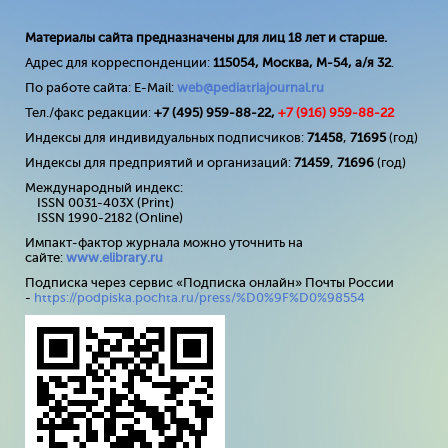
Материалы сайта предназначены для лиц 18 лет и старше.
Адрес для корреспонденции:
115054, Москва, М-54, а/я 32
.
По работе сайта: E-Mail:
web@pediatriajournal.ru
Тел./факс редакции:
+7 (495) 959-88-22,
+7 (
916
) 959-88-22
Индексы для индивидуальных подписчиков:
71458
,
71695
(год)
Индексы для предприятий и организаций:
71459
,
71696
(год)
Международный индекс:
ISSN 0031-403X (Print)
ISSN 1990-2182 (Online)
Импакт-фактор журнала можно уточнить на
сайте:
www
.
elibrary
.
ru
Подписка через сервис «Подписка онлайн» Почты России
-
https://podpiska.pochta.ru/press/%D0%9F%D0%98554