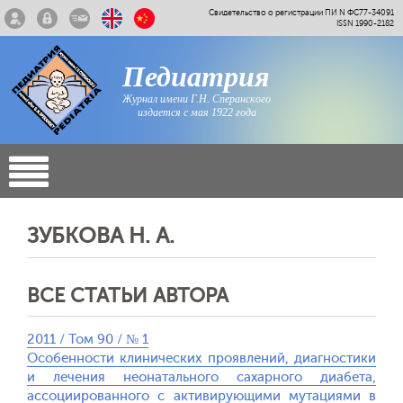
Свидетельство о регистрации ПИ N ФС77-34091
ISSN 1990-2182
Педиатрия
Журнал имени Г.Н. Сперанского
издается с мая 1922 года
ЗУБКОВА Н. А.
ВСЕ СТАТЬИ АВТОРА
2011 / Том 90 / № 1
Особенности клинических проявлений, диагностики
и лечения неонатального сахарного диабета,
ассоциированного с активирующими мутациями в