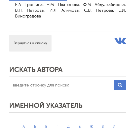
E.А. Трошина, Н.М. Платонова, Ф.М. Абдулхабирова,
В.Н. Петрова, И.Л. Алимова, С.В. Петрова, Е.И.
Виноградова
Вернуться к списку
ИСКАТЬ АВТОРА
ИМЕННОЙ УКАЗАТЕЛЬ
А
Б
В
Г
Д
Е
Ж
З
И