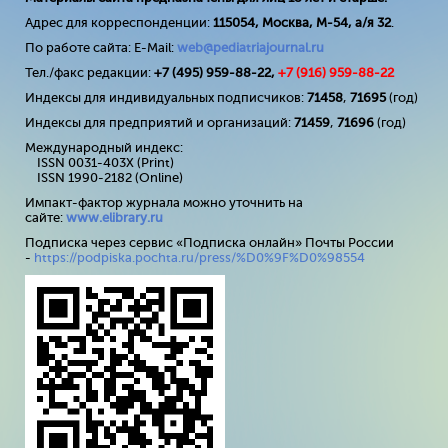
Адрес для корреспонденции:
115054, Москва, М-54, а/я 32
.
По работе сайта: E-Mail:
web@pediatriajournal.ru
Тел./факс редакции:
+7 (495) 959-88-22,
+7 (
916
) 959-88-22
Индексы для индивидуальных подписчиков:
71458
,
71695
(год)
Индексы для предприятий и организаций:
71459
,
71696
(год)
Международный индекс:
ISSN 0031-403X (Print)
ISSN 1990-2182 (Online)
Импакт-фактор журнала можно уточнить на
сайте:
www
.
elibrary
.
ru
Подписка через сервис «Подписка онлайн» Почты России
-
https://podpiska.pochta.ru/press/%D0%9F%D0%98554