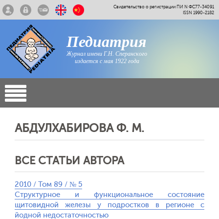
Свидетельство о регистрации ПИ N ФС77-34091
ISSN 1990-2182
Педиатрия
Журнал имени Г.Н. Сперанского
издается с мая 1922 года
АБДУЛХАБИРОВА Ф. М.
ВСЕ СТАТЬИ АВТОРА
2010 / Том 89 / № 5
Структурное и функциональное состояние
щитовидной железы у подростков в регионе с
йодной недостаточностью