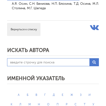
А.Я. Осин, С.Н. Бениова, Н.П. Блохина, Т.Д. Осина, М.Л.
Столина, М.Г. Шегеда
Вернуться к списку
ИСКАТЬ АВТОРА
ИМЕННОЙ УКАЗАТЕЛЬ
А
Б
В
Г
Д
Е
Ж
З
И
К
Л
М
Н
О
П
Р
С
Т
У