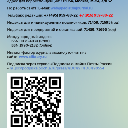
Адрес для корреспонденции:
115054, Москва, М-54, а/я 32
.
По работе сайта: E-Mail:
web@pediatriajournal.ru
Тел./факс редакции:
+7 (495) 959-88-22,
+7 (
916
) 959-88-22
Индексы для индивидуальных подписчиков:
71458
,
71695
(год)
Индексы для предприятий и организаций:
71459
,
71696
(год)
Международный индекс:
ISSN 0031-403X (Print)
ISSN 1990-2182 (Online)
Импакт-фактор журнала можно уточнить на
сайте:
www
.
elibrary
.
ru
Подписка через сервис «Подписка онлайн» Почты России
-
https://podpiska.pochta.ru/press/%D0%9F%D0%98554