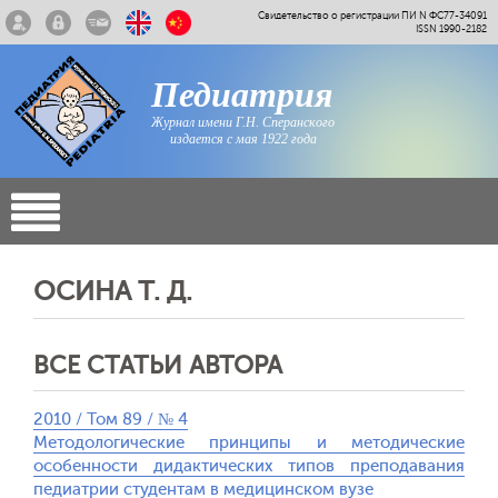
Свидетельство о регистрации ПИ N ФС77-34091
ISSN 1990-2182
Педиатрия
Журнал имени Г.Н. Сперанского
издается с мая 1922 года
ОСИНА Т. Д.
ВСЕ СТАТЬИ АВТОРА
2010 / Том 89 / № 4
Методологические принципы и методические
особенности дидактических типов преподавания
педиатрии студентам в медицинском вузе