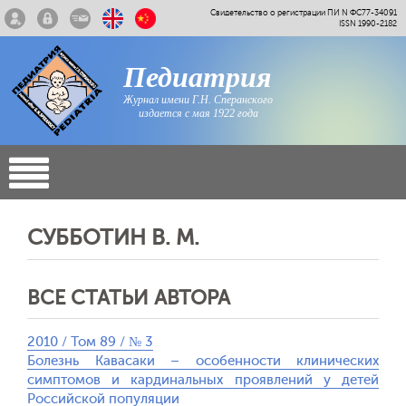
Свидетельство о регистрации ПИ N ФС77-34091
ISSN 1990-2182
Педиатрия
Журнал имени Г.Н. Сперанского
издается с мая 1922 года
СУББОТИН В. М.
ВСЕ СТАТЬИ АВТОРА
2010 / Том 89 / № 3
Болезнь Кавасаки – особенности клинических
симптомов и кардинальных проявлений у детей
Российской популяции