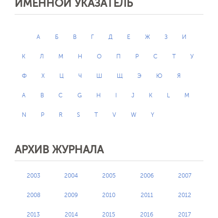
ИМЕННОЙ УКАЗАТЕЛЬ
А
Б
В
Г
Д
Е
Ж
З
И
К
Л
М
Н
О
П
Р
С
Т
У
Ф
Х
Ц
Ч
Ш
Щ
Э
Ю
Я
A
B
C
G
H
I
J
K
L
M
N
P
R
S
T
V
W
Y
АРХИВ ЖУРНАЛА
2003
2004
2005
2006
2007
2008
2009
2010
2011
2012
2013
2014
2015
2016
2017