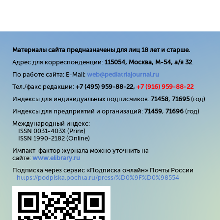
Материалы сайта предназначены для лиц 18 лет и старше.
Адрес для корреспонденции:
115054, Москва, М-54, а/я 32
.
По работе сайта: E-Mail:
web@pediatriajournal.ru
Тел./факс редакции:
+7 (495) 959-88-22,
+7 (
916
) 959-88-22
Индексы для индивидуальных подписчиков:
71458
,
71695
(год)
Индексы для предприятий и организаций:
71459
,
71696
(год)
Международный индекс:
ISSN 0031-403X (Print)
ISSN 1990-2182 (Online)
Импакт-фактор журнала можно уточнить на
сайте:
www
.
elibrary
.
ru
Подписка через сервис «Подписка онлайн» Почты России
-
https://podpiska.pochta.ru/press/%D0%9F%D0%98554