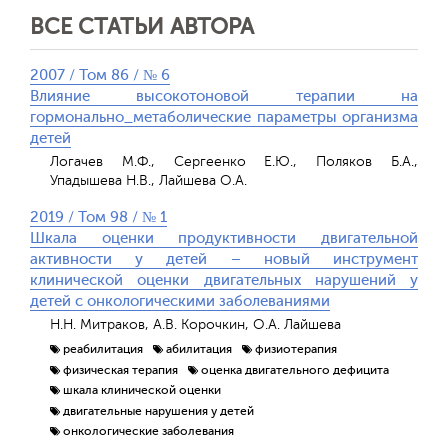
ВСЕ СТАТЬИ АВТОРА
2007 / Том 86 / № 6
Влияние высокотоновой терапии на
гормонально_метаболические параметры организма
детей
Логачев М.Ф., Сергеенко Е.Ю., Поляков Б.А.,
Упадышева Н.В., Лайшева О.А.
2019 / Том 98 / № 1
Шкала оценки продуктивности двигательной
активности у детей – новый инструмент
клинической оценки двигательных нарушений у
детей с онкологическими заболеваниями
Н.Н. Митраков, А.В. Корочкин, О.А. Лайшева
реабилитация
абилитация
физиотерапия
физическая терапия
оценка двигательного дефицита
шкала клинической оценки
двигательные нарушения у детей
онкологические заболевания