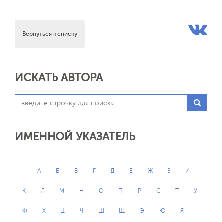
Вернуться к списку
ИСКАТЬ АВТОРА
ИМЕННОЙ УКАЗАТЕЛЬ
А
Б
В
Г
Д
Е
Ж
З
И
К
Л
М
Н
О
П
Р
С
Т
У
Ф
Х
Ц
Ч
Ш
Щ
Э
Ю
Я