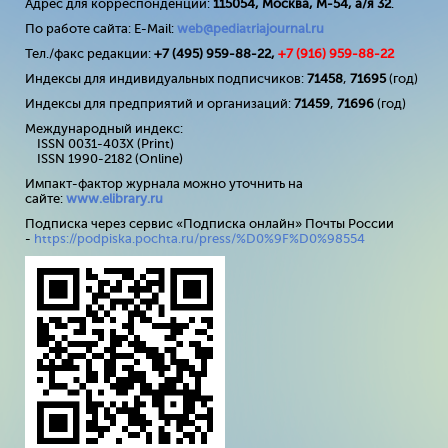
Адрес для корреспонденции:
115054, Москва, М-54, а/я 32
.
По работе сайта: E-Mail:
web@pediatriajournal.ru
Тел./факс редакции:
+7 (495) 959-88-22,
+7 (
916
) 959-88-22
Индексы для индивидуальных подписчиков:
71458
,
71695
(год)
Индексы для предприятий и организаций:
71459
,
71696
(год)
Международный индекс:
ISSN 0031-403X (Print)
ISSN 1990-2182 (Online)
Импакт-фактор журнала можно уточнить на
сайте:
www
.
elibrary
.
ru
Подписка через сервис «Подписка онлайн» Почты России
-
https://podpiska.pochta.ru/press/%D0%9F%D0%98554