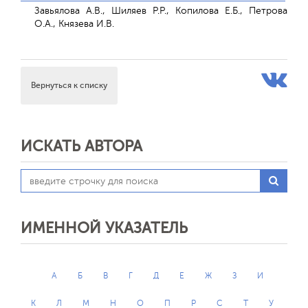
Завьялова А.В., Шиляев Р.Р., Копилова Е.Б., Петрова
О.А., Князева И.В.
Вернуться к списку
ИСКАТЬ АВТОРА
ИМЕННОЙ УКАЗАТЕЛЬ
А
Б
В
Г
Д
Е
Ж
З
И
К
Л
М
Н
О
П
Р
С
Т
У