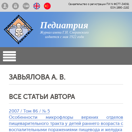
Свидетельство о регистрации ПИ N ФС77-34091
ISSN 1990-2182
Педиатрия
Журнал имени Г.Н. Сперанского
издается с мая 1922 года
ЗАВЬЯЛОВА А. В.
ВСЕ СТАТЬИ АВТОРА
2007 / Том 86 / № 5
Особенности микрофлоры верхних отделов
пищеварительного тракта у детей раннего возраста с
воспалительными поражениями пищевода и желудка