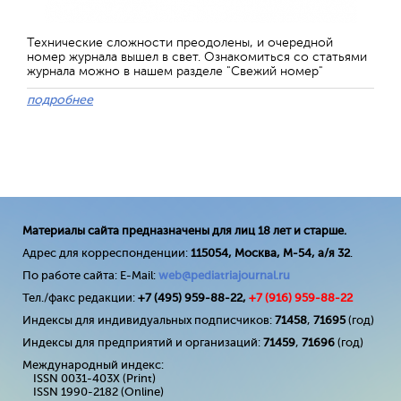
Технические сложности преодолены, и очередной
номер журнала вышел в свет. Ознакомиться со статьями
журнала можно в нашем разделе "Свежий номер"
подробнее
Материалы сайта предназначены для лиц 18 лет и старше.
Адрес для корреспонденции:
115054, Москва, М-54, а/я 32
.
По работе сайта: E-Mail:
web@pediatriajournal.ru
Тел./факс редакции:
+7 (495) 959-88-22,
+7 (
916
) 959-88-22
Индексы для индивидуальных подписчиков:
71458
,
71695
(год)
Индексы для предприятий и организаций:
71459
,
71696
(год)
Международный индекс:
ISSN 0031-403X (Print)
ISSN 1990-2182 (Online)