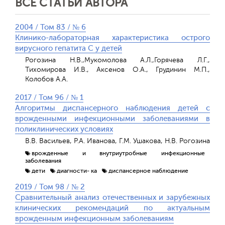
ВСЕ СТАТЬИ АВТОРА
2004 / Том 83 / № 6
Клинико-лабораторная характеристика острого
вирусного гепатита С у детей
Рогозина Н.В.,Мукомолова А.Л.,Горячева Л.Г.,
Тихомирова И.В., Аксенов О.А., Грудинин М.П.,
Колобов А.А.
2017 / Том 96 / № 1
Алгоритмы диспансерного наблюдения детей с
врожденными инфекционными заболеваниями в
поликлинических условиях
В.В. Васильев, Р.А. Иванова, Г.М. Ушакова, Н.В. Рогозина
врожденные и внутриутробные инфекционные
заболевания
дети
диагности- ка
диспансерное наблюдение
2019 / Том 98 / № 2
Сравнительный анализ отечественных и зарубежных
клинических рекомендаций по актуальным
врожденным инфекционным заболеваниям