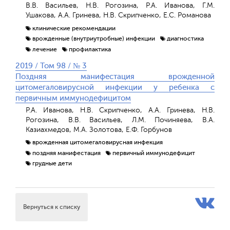
В.В. Васильев, Н.В. Рогозина, Р.А. Иванова, Г.М.
Ушакова, А.А. Гринева, Н.В. Скрипченко, Е.С. Романова
клинические рекомендации
врожденные (внутриутробные) инфекции
диагностика
лечение
профилактика
2019 / Том 98 / № 3
Поздняя манифестация врожденной
цитомегаловирусной инфекции у ребенка с
первичным иммунодефицитом
Р.А. Иванова, Н.В. Скрипченко, А.А. Гринева, Н.В.
Рогозина, В.В. Васильев, Л.М. Починяева, В.А.
Казиахмедов, М.А. Золотова, Е.Ф. Горбунов
врожденная цитомегаловирусная инфекция
поздняя манифестация
первичный иммунодефицит
грудные дети
Вернуться к списку