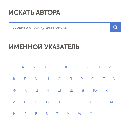
ИСКАТЬ АВТОРА
ИМЕННОЙ УКАЗАТЕЛЬ
А
Б
В
Г
Д
Е
Ж
З
И
К
Л
М
Н
О
П
Р
С
Т
У
Ф
Х
Ц
Ч
Ш
Щ
Э
Ю
Я
A
B
C
G
H
I
J
K
L
M
N
P
R
S
T
V
W
Y