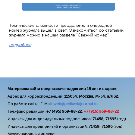
Технические сложности преодолены, и очередной
номер журнала вышел в свет. Ознакомиться со статьями
журнала можно в нашем разделе "Свежий номер"
подробнее
Материалы сайта предназначены для лиц 18 лет и старше.
Адрес для корреспонденции:
115054, Москва, М-54, а/я 32
.
По работе сайта: E-Mail:
web@pediatriajournal.ru
Тел./факс редакции:
+7 (495) 959-88-22,
+7 (
916
) 959-88-22
Индексы для индивидуальных подписчиков:
71458
,
71695
(год)
Индексы для предприятий и организаций:
71459
,
71696
(год)
Международный индекс: