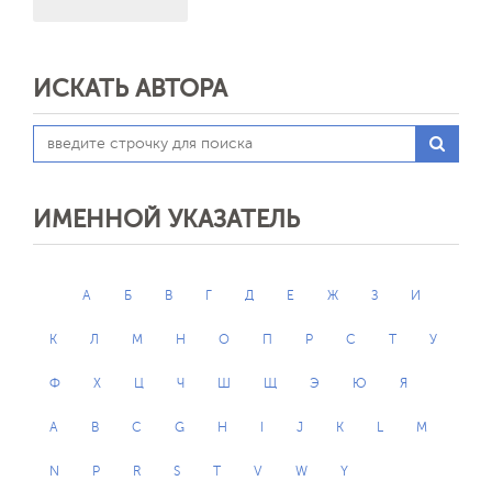
ИСКАТЬ АВТОРА
ИМЕННОЙ УКАЗАТЕЛЬ
А
Б
В
Г
Д
Е
Ж
З
И
К
Л
М
Н
О
П
Р
С
Т
У
Ф
Х
Ц
Ч
Ш
Щ
Э
Ю
Я
A
B
C
G
H
I
J
K
L
M
N
P
R
S
T
V
W
Y