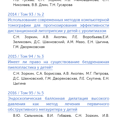
Николаев, В.В. Длин, Т.Н. Гусарова
2014 / Том 93 / № 2
Использование современных методов компьютерной
томографии для прогнозирования эффективности
дистанционной литотрипсии у детей с уролитиазом
С.Н. Зоркин, А.В. Акопян, Л.Е. Воробьева,Е.И.
Зеликович, Д.С. Шахновский, А.М. Мазо, Е.Н. Цыгина,
Г.М. Дворяковская
2015 / Том 94 / № 3
Имеет ли право на существование бездренажная
пиелопластика у детей?
С.Н. Зоркин, С.А. Борисова, А.В. Акопян, М.Г. Петрова,
Д.С. Шахновский, Г.М. Дворяковская, Л.Е. Скутина, Е.Н.
Цыгина
2016 / Том 95 / № 5
Эндоскопическая баллонная дилатация высокого
давления как метод лечения первичного
обструктивного мегауретера у детей
В.Ю. Сальников, В.И. Губарев, С.Н. Зоркин, И.В.