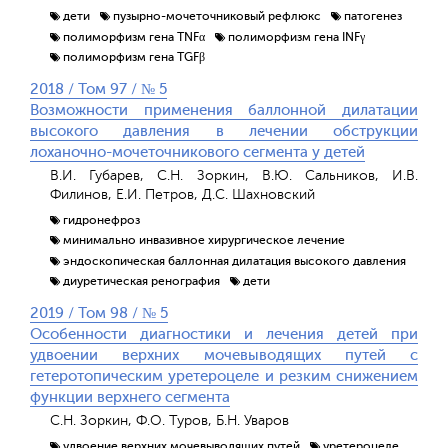
дети
пузырно-мочеточниковый рефлюкс
патогенез
полиморфизм гена TNFα
полиморфизм гена INFγ
полиморфизм гена TGFβ
2018 / Том 97 / № 5
Возможности применения баллонной дилатации
высокого давления в лечении обструкции
лоханочно-мочеточникового сегмента у детей
В.И. Губарев, С.Н. Зоркин, В.Ю. Сальников, И.В.
Филинов, Е.И. Петров, Д.С. Шахновский
гидронефроз
минимально инвазивное хирургическое лечение
эндоскопическая баллонная дилатация высокого давления
диуретическая ренография
дети
2019 / Том 98 / № 5
Особенности диагностики и лечения детей при
удвоении верхних мочевыводящих путей с
гетеротопическим уретероцеле и резким снижением
функции верхнего сегмента
С.Н. Зоркин, Ф.О. Туров, Б.Н. Уваров
удвоение верхних мочевыводящих путей
уретероцеле