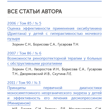
ВСЕ СТАТЬИ АВТОРА
2006 / Том 85 / № 5
Оценка эффективности применения оксибутинина
(Дриптана) у детей с гиперактивностью мочевого
пузыря
Зоркин С.Н., Борисова С.А., Гусарова Т.Н.
2007 / Том 86 / № 6
Возможности ренопротекторной терапии у больных
с обструктивными уропатиями
Зоркин С.Н., Хворостов И.Н., Борисова С.А., Гусарова
Т.Н., Дворяковский И.В., Скутина Л.Е.
2011 / Том 90 / № 3
Принципы первичной диагностики
моносимптомного неорганического энуреза у детей
и эффективность его лечения десмопрессином
(Минирином)
Н.Б. Гусева, С.Н. Зоркин, Л.Б. Меновщикова, С.Н.