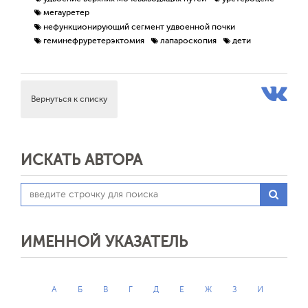
мегауретер
нефункционирующий сегмент удвоенной почки
геминефруретерэктомия
лапароскопия
дети
Вернуться к списку
ИСКАТЬ АВТОРА
ИМЕННОЙ УКАЗАТЕЛЬ
А
Б
В
Г
Д
Е
Ж
З
И