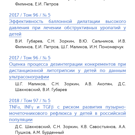
Филинов, Е.И. Петров
2017 / Том 96 / № 5
Эффективность баллонной дилатации высокого
давления при лечении обструктивных уропатий у
детей
В.И. Губарев, С.Н. Зоркин, В.Ю. Сальников, И.В.
Филинов, Е.И. Петров, Ш.Г. Маликов, И.Н. Пономарчук
2017 / Том 96 / № 5
Оценка процесса дезинтеграции конкрементов при
дистанционной литотрипсии у детей по данным
ультрасонографии
Ш.Г. Маликов, С.Н. Зоркин, А.В. Акопян, Д.С.
Шахновский, В.И. Губарев
2018 / Том 97 / № 5
TNFα, INFγ и TGFβ с риском развития пузырно-
мочеточникового рефлюкса у детей в российской
популяции
Д.С. Шахновский, С.Н. Зоркин, К.В. Савостьянов, А.А.
Пушков, А.М. Бурденный