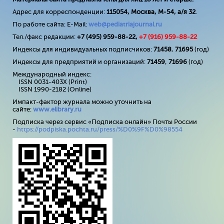
Адрес для корреспонденции:
115054, Москва, М-54, а/я 32
.
По работе сайта: E-Mail:
web@pediatriajournal.ru
Тел./факс редакции:
+7 (495) 959-88-22,
+7 (
916
) 959-88-22
Индексы для индивидуальных подписчиков:
71458
,
71695
(год)
Индексы для предприятий и организаций:
71459
,
71696
(год)
Международный индекс:
ISSN 0031-403X (Print)
ISSN 1990-2182 (Online)
Импакт-фактор журнала можно уточнить на
сайте:
www
.
elibrary
.
ru
Подписка через сервис «Подписка онлайн» Почты России
-
https://podpiska.pochta.ru/press/%D0%9F%D0%98554