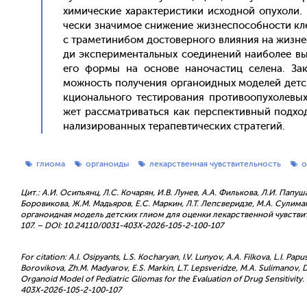
хими­чес­кие ха­рак­те­рис­ти­ки ис­ходной опу­холи
чес­ки зна­чимое сни­жение жиз­неспо­соб­ности кле
с тра­мети­нибом дос­то­вер­но­го вли­яния на жиз­н
ди эк­спе­римен­таль­ных со­еди­нений на­ибо­лее в
его фор­мы на ос­но­ве на­ночас­тиц се­лена. Зак­
можность по­луче­ния ор­га­но­ид­ных мо­делей дет­
кци­ональ­но­го тес­ти­рова­ния про­тиво­опу­холе­вы
жет рас­смат­ри­вать­ся как пер­спек­тивный под­ход
нали­зиро­ван­ных те­рапев­ти­чес­ких стра­тегий.
глиома
органоиды
лекарственная чувствительность
о
Цит.: А.И. Осипьянц, Л.С. Кочарян, И.В. Лунев, А.А. Филькова, Л.И. Папуша
Боровикова, Ж.М. Мадьяров, Е.С. Маркин, Л.Т. Лепсверидзе, М.А. Сулиман
органоидная модель детских глиом для оценки лекарственной чувствите
107. – DOI: 10.24110/0031-403X-2026-105-2-100-107
For citation: A.I. Osipyants, L.S. Kocharyan, I.V. Lunyov, A.A. Filkova, L.I. Pap
Borovikova, Zh.M. Madyarov, E.S. Markin, L.T. Lepsveridze, M.A. Sulimanov,
Organoid Model of Pediatric Gliomas for the Evaluation of Drug Sensitivity. 
403X-2026-105-2-100-107