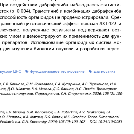
. При воз­дей­ствии даб­ра­фени­ба наб­лю­далось ста­тис­ти­
­ток (p=0,004). Тра­мети­ниб и ком­би­нация даб­ра­фени­ба
еспо­соб­ность ор­га­но­идов не про­демонс­три­рова­ли. Сре­
ы­ражен­ный ци­тоток­си­чес­кий эф­фект по­казал ЛХТ-123 и
лю­чение: по­лучен­ные ре­зуль­та­ты под­твержда­ют воз­
ских гли­ом и де­монс­три­ру­ют их при­мени­мость для фун­
х пре­пара­тов. Ис­поль­зо­вание ор­га­но­ид­ных сис­тем мо­
 для изу­чения би­оло­гии опу­холи и раз­ра­бот­ки пер­со­
пухоли ЦНС
функциональное тестирование
диагностика
, Е.В. Блинова, Д.М. Коновалов, Е.А. Куторкина, А.В. Тараканова, И.А.
ов, Д.О. Шматок, К.А. Мазова, Д.С. Блинов, Н.С. Грачёв. Трехмерная
льности опухоли. Педиатрия им. Г.Н. Сперанского. 2026; 105 (2): 100-
usha, E.V. Blinova, D.M. Konovalov, E.A. Kutorkina, A.V. Tarakanova, I.A.
 D.O. Shmatok, K.A. Mazova, D.S. Blinov, N.S. Grachev. Three-Dimensional
Pediatria n.a. G.N. Speransky. 2026; 105 (2): 100-107. – DOI: 10.24110/0031-