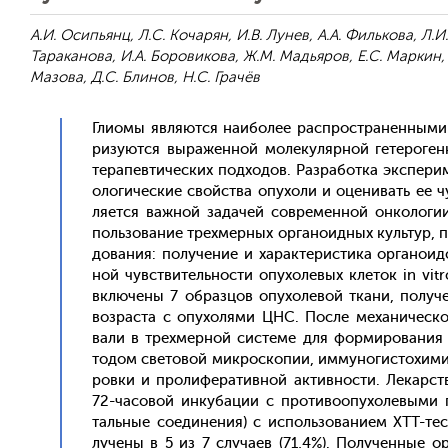
А.И. Осипьянц, Л.С. Кочарян, И.В. Лунев, А.А. Филькова, Л.И
Тараканова, И.А. Боровикова, Ж.М. Мадьяров, Е.С. Маркин, 
Мазова, Д.С. Блинов, Н.С. Грачёв
Гли­омы яв­ля­ют­ся на­ибо­лее рас­простра­нен­ны­м
ризу­ют­ся вы­ражен­ной мо­леку­ляр­ной ге­теро­ген
те­рапев­ти­чес­ких под­хо­дов. Раз­ра­бот­ка эк­спе­
оло­гичес­кие свой­ства опу­холи и оце­нивать ее чу
ля­ет­ся важ­ной за­дачей сов­ре­мен­ной он­ко­логи
поль­зо­вание трех­мерных ор­га­но­ид­ных куль­тур, п
дова­ния: по­луче­ние и ха­рак­те­рис­ти­ка ор­га­но
ной чувс­тви­тель­нос­ти опу­холе­вых кле­ток in vit
вклю­чены 7 об­разцов опу­холе­вой тка­ни, по­лучен
воз­раста с опу­холя­ми ЦНС. Пос­ле ме­хани­чес­ко
вали в трех­мерной сис­те­ме для фор­ми­рова­ния о
тодом све­товой мик­роско­пии, им­му­ногис­то­хими­
ров­ки и про­лифе­ратив­ной ак­тивнос­ти. Ле­карс­т
72-ча­совой ин­ку­бации с про­тиво­опу­холе­выми 
таль­ные со­еди­нения) с ис­поль­зо­вани­ем ХТТ-тес­т
луче­ны в 5 из 7 слу­ча­ев (71,4%). По­лучен­ные ор