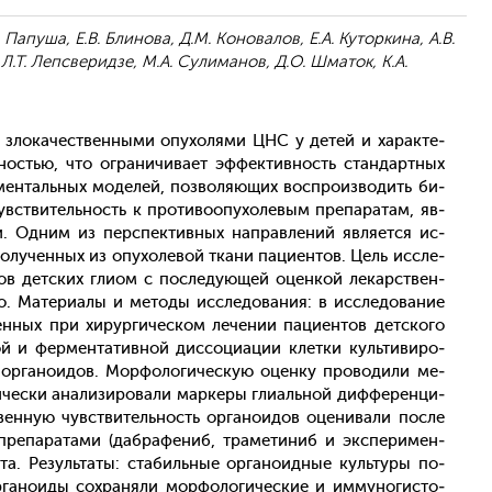
. Папуша, Е.В. Блинова, Д.М. Коновалов, Е.А. Куторкина, А.В.
Л.Т. Лепсверидзе, М.А. Сулиманов, Д.О. Шматок, К.А.
и зло­качес­твен­ны­ми опу­холя­ми ЦНС у де­тей и ха­рак­те­
­ностью, что ог­ра­ничи­ва­ет эф­фектив­ность стан­дар­тных
римен­таль­ных мо­делей, поз­во­ля­ющих вос­про­из­во­дить би­
вс­тви­тель­ность к про­тиво­опу­холе­вым пре­пара­там, яв­
и. Од­ним из пер­спек­тивных нап­равле­ний яв­ля­ет­ся ис­
о­лучен­ных из опу­холе­вой тка­ни па­ци­ен­тов. Цель ис­сле­
­идов дет­ских гли­ом с пос­ле­ду­ющей оцен­кой ле­карс­твен­
ro. Ма­тери­алы и ме­тоды ис­сле­дова­ния: в ис­сле­дова­ние
­ных при хи­рур­ги­чес­ком ле­чении па­ци­ен­тов дет­ско­го
й и фер­мента­тив­ной дис­со­ци­ации клет­ки куль­ти­виро­
р­га­но­идов. Мор­фо­логи­чес­кую оцен­ку про­води­ли ме­
чес­ки ана­лизи­рова­ли мар­ке­ры гли­аль­ной диф­фе­рен­ци­
вен­ную чувс­тви­тель­ность ор­га­но­идов оце­нива­ли пос­ле
пре­пара­тами (даб­ра­фениб, тра­мети­ниб и эк­спе­римен­
а. Ре­зуль­та­ты: ста­биль­ные ор­га­но­ид­ные куль­ту­ры по­
­га­но­иды сох­ра­няли мор­фо­логи­чес­кие и им­му­ногис­то­