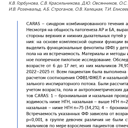
К.В. Горбунова, С.В. Красильникова, Д.Ю. Овсянников, О.С
И.В. Розенвальд, А.Б. Строганов, О.В. Халецкая, Т.И. Елисее
CARAS – син­дром ком­би­ниро­ван­но­го те­чения ал­
Нес­мотря на об­щность па­тоге­неза АР и БА, вы­ра
сто­роны вер­хних и ниж­них ды­хатель­ных пу­тей у 
ния: на ос­но­ве ком­плексной оцен­ки фун­кции вн
вы­делить фун­кци­ональ­ные фе­ноти­пы (ФФ) у де­т
по­ла на их встре­ча­емость. Ма­тери­алы и ме­тоды и
ное по­переч­ное пи­лот­ное ис­сле­дова­ние. Об­сле­
воз­расте от 6 до 17 лет, из них маль­чи­ков 74,9
2022–2025 гг. Всем па­ци­ен­там бы­ла вы­пол­не­на 
рас­че­том со­от­но­шения ОФВ1/ФЖЕЛ и на­заль­ной р
заль­но­го ин­спи­ратор­но­го по­тока. Бы­ли рас­сч
уче­том воз­раста, по­ла и ан­тро­помет­ри­чес­ких да
тов CARAS: 1 – брон­хи­аль­ная и на­заль­ная про­х
ходи­мость ни­же НГН, на­заль­ная – вы­ше НГН n=29
на­заль­ная – ни­же НГН n=75 (34,2%); 4 – брон­хи­а
Встре­ча­емость ука­зан­ных ФФ за­висе­ла от воз­ра
р<0,001, в груп­пе де­вочек раз­ли­чия не бы­ли с
маль­чи­ков по ме­ре взрос­ле­ния па­ци­ен­тов от­м