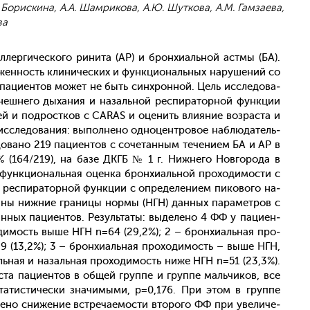
. Борискина, А.А. Шамрикова, А.Ю. Шуткова, А.М. Гамзаева,
ва
лерги­чес­ко­го ри­нита (АР) и брон­хи­аль­ной ас­тмы (БА).
жен­ность кли­ничес­ких и фун­кци­ональ­ных на­руше­ний со
па­ци­ен­тов мо­жет не быть син­хрон­ной. Цель ис­сле­дова­
еш­не­го ды­хания и на­заль­ной рес­пи­ратор­ной фун­кции
ей и под­рос­тков с CARAS и оце­нить вли­яние воз­раста и
с­сле­дова­ния: вы­пол­не­но од­но­цен­тро­вое наб­лю­датель­
дова­но 219 па­ци­ен­тов с со­четан­ным те­чени­ем БА и АР в
% (164/219), на ба­зе ДКГБ № 1 г. Ниж­не­го Нов­го­рода в
фун­кци­ональ­ная оцен­ка брон­хи­аль­ной про­ходи­мос­ти с
ес­пи­ратор­ной фун­кции с оп­ре­деле­ни­ем пи­ково­го на­
и­таны ниж­ние гра­ницы нор­мы (НГН) дан­ных па­рамет­ров с
н­ных па­ци­ен­тов. Ре­зуль­та­ты: вы­деле­но 4 ФФ у па­ци­ен­
оди­мость вы­ше НГН n=64 (29,2%); 2 – брон­хи­аль­ная про­
 (13,2%); 3 – брон­хи­аль­ная про­ходи­мость – вы­ше НГН,
ль­ная и на­заль­ная про­ходи­мость ни­же НГН n=51 (23,3%).
ста па­ци­ен­тов в об­щей груп­пе и груп­пе маль­чи­ков, все
та­тис­ти­чес­ки зна­чимы­ми, р=0,176. При этом в груп­пе
е­чено сни­жение встре­ча­емос­ти вто­рого ФФ при уве­личе­