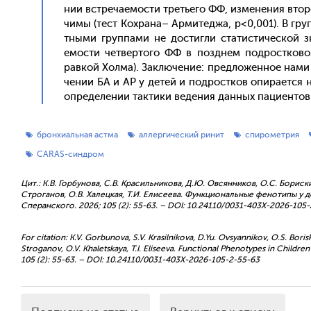
нии встре­ча­емос­ти треть­его ФФ, из­ме­нения вто­р
чимы (тест Кох­ра­на– Ар­ми­тед­жа, p<0,001). В гру
тны­ми груп­па­ми не дос­тигли ста­тис­ти­чес­кой з
емос­ти чет­верто­го ФФ в поз­днем под­рос­тко­во
равкой Хол­ма). Зак­лю­чение: пред­ло­жен­ное на­ми
чении БА и АР у де­тей и под­рос­тков опи­ра­ет­ся 
оп­ре­деле­нии так­ти­ки ве­дения дан­ных па­ци­ен­т
бронхиальная астма
аллергический ринит
спирометрия
CARAS-синдром
Цит.: К.В. Горбунова, С.В. Красильникова, Д.Ю. Овсянников, О.С. Бориски
Строганов, О.В. Халецкая, Т.И. Елисеева. Функциональные фенотипы у 
Сперанского. 2026; 105 (2): 55-63. – DOI: 10.24110/0031-403X-2026-105
For citation: K.V. Gorbunova, S.V. Krasilnikova, D.Yu. Ovsyannikov, O.S. Bori
Stroganov, O.V. Khaletskaya, T.I. Eliseeva. Functional Phenotypes in Childr
105 (2): 55-63. – DOI: 10.24110/0031-403X-2026-105-2-55-63