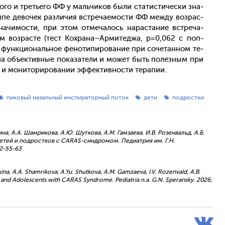
ого и треть­его ФФ у маль­чи­ков бы­ли ста­тис­ти­чес­ки зна­
п­пе де­вочек раз­ли­чия встре­ча­емос­ти ФФ меж­ду воз­рас­
на­чимос­ти, при этом от­ме­чалось на­рас­та­ние встре­ча­
м воз­расте (тест Кох­ра­на–Ар­ми­тед­жа, p=0,062 с поп­
 фун­кци­ональ­ное фе­ноти­пиро­вание при со­четан­ном те­
на объ­ек­тивные по­каза­тели и мо­жет быть по­лез­ным при
ов и мо­нито­риро­вании эф­фектив­ности те­рапии.
пиковый назальный инспираторный поток
дети
подростки
на, А.А. Шамрикова, А.Ю. Шуткова, А.М. Гамзаева, И.В. Розенвальд, А.Б.
детей и подростков с CARAS-синдромом. Педиатрия им. Г.Н.
-2-55-63
skina, A.A. Shamrikova, A.Yu. Shutkova, A.M. Gamzaeva, I.V. Rozenvald, A.B.
en and Adolescents with CARAS Syndrome. Pediatria n.a. G.N. Speransky. 2026;