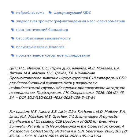
нейробластома
циркулирующий GD2
жидкостная хроматография/тандемная масс-спектрометрия
прогностический биомаркер
бессобытийная выживаемость
педиатрическая онкология
проспективное когортное исследование
Цит.: Н.С. Иванов, С.С. Ларин, Д.Ю. Качанов, М.Д. Моллаев, Е.А.
Литвин, М.А. Масчан, Н.С. Грачёв, Т.В. Шаманская.
Прогностическое значение циркулирующей C18 липоформы GD2
для бессобытийной выживаемости у пациентов с
нейробластомой группы наблюдения: проспективное когортное
исследование. Педиатрия им. Г.Н. Сперанского. 2026; 105 (2): 43-
54. – DOI: 10.24110/0031-403X-2026-105-2-43-54
For citation: N.S. Ivanov, S.S. Larin, D.Yu. Kachanov, M.D. Mollaev, E.A.
Litvin, M.A. Maschan, N.S. Grachev, T.V. Shamanskaya. Prognostic
Significance of Circulating C18 Lipoform of GD2 for Event-Free
Survival in Patients with Neuroblastoma in the Observation Group: A
Prospective Cohort Study. Pediatria n.a. G.N. Speransky. 2026; 105 (2):
43-54. – DOI: 10.24110/0031-403X-2026-105-2-43-54