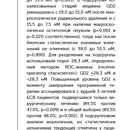
до 59,0 нМ (p=0,063). В под­груп­пах ло­
кали­зован­ных ста­дий ме­ди­ана GD2
умень­ша­лась с 19,0 до 15,0 нМ пос­ле мак­
роско­пичес­ки ра­дикаль­но­го уда­ления и с
15,5 до 7,5 нМ при на­личии мак­роско­
пичес­ки ос­та­точ­ной опу­холи (p<0,001 и
p=0,020 со­от­ветс­твен­но), тог­да как пос­ле
би­оп­сии ста­тис­ти­чес­ки зна­чимых из­ме­
нений не от­ме­чено (с 38,0 до 53,5 нМ;
p=0,890). Для раз­де­ления на под­груп­пы
ис­поль­зо­вали по­рог 28,3 нМ, оп­ре­делен­
ный ме­тодом ROC-ана­лиза (receiver
operating characteristic): GD2 ≥28,3 нМ и
<28,3 нМ. По­вышен­ный уро­вень GD2 к
мо­мен­ту за­вер­ше­ния прог­рам­мной те­
рапии ас­со­ци­иро­вал­ся с худ­шей 3-лет­ней
БСВ па­ци­ен­тов, под­вер­гших­ся толь­ко хи­
рур­ги­чес­ко­му ле­чению (89,5% про­тив
47,0%; p=0,009) и в об­щей вы­бор­ке (89,5%
про­тив 48,0%; p=0,002). В под­груп­по­вом
ана­лизе ана­логич­ная, но ста­тис­ти­чес­ки
нез­на­чимая тен­денция от­ме­чена у па­ци­