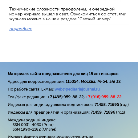
Технические сложности преодолены, и очередной
номер журнала вышел в свет. Ознакомиться со статьями
журнала можно в нашем разделе "Свежий номер"
подробнее
Материалы сайта предназначены для лиц 18 лет и старше.
Адрес для корреспонденции:
115054, Москва, М-54, а/я 32
.
По работе сайта: E-Mail:
web@pediatriajournal.ru
Тел./факс редакции:
+7 (495) 959-88-22,
+7 (
916
) 959-88-22
Индексы для индивидуальных подписчиков:
71458
,
71695
(год)
Индексы для предприятий и организаций:
71459
,
71696
(год)
Международный индекс:
ISSN 0031-403X (Print)
ISSN 1990-2182 (Online)
Импакт-фактор журнала можно уточнить на