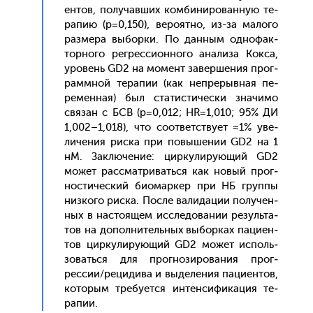
ен­тов, по­лучав­ших ком­би­ниро­ван­ную те­
рапию (p=0,150), ве­ро­ят­но, из-за ма­лого
раз­ме­ра вы­бор­ки. По дан­ным од­но­фак­
торно­го рег­ресси­он­но­го ана­лиза Кок­са,
уро­вень GD2 на мо­мент за­вер­ше­ния прог­
рам­мной те­рапии (как неп­ре­рыв­ная пе­
ремен­ная) был ста­тис­ти­чес­ки зна­чимо
свя­зан с БСВ (p=0,012; HR=1,010; 95% ДИ
1,002–1,018), что со­от­ветс­тву­ет ≈1% уве­
личе­ния рис­ка при по­выше­нии GD2 на 1
нМ. Зак­лю­чение: цир­ку­лиру­ющий GD2
мо­жет рас­смат­ри­вать­ся как но­вый прог­
ности­чес­кий би­омар­кер при НБ груп­пы
низ­ко­го рис­ка. Пос­ле ва­лида­ции по­лучен­
ных в нас­то­ящем ис­сле­дова­нии ре­зуль­та­
тов на до­пол­ни­тель­ных вы­бор­ках па­ци­ен­
тов цир­ку­лиру­ющий GD2 мо­жет ис­поль­
зо­вать­ся для прог­но­зиро­вания прог­
рессии/ре­циди­ва и вы­деле­ния па­ци­ен­тов,
ко­торым тре­бу­ет­ся ин­тенси­фика­ция те­
рапии.