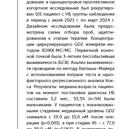
дова­ния: в од­но­цен­тро­вое прос­пектив­ное
ко­гор­тное ис­сле­дова­ние был рек­ру­тиро­
ван 101 па­ци­ент с НБ груп­пы наб­лю­дения
в пе­ри­од с и­юля 2021 г. по март 2024 г.
Ди­зай­ном ис­сле­дова­ния бы­ла пре­дус­
мотре­на схе­ма от­бо­ра проб, адап­ти­
рован­ная к эта­пам те­рапии. Кон­цен­тра­
ции цир­ку­лиру­юще­го GD2 из­ме­ряли ме­
тодом ВЭЖХ-МС/МС. Пер­вичной ко­неч­
ной точ­кой бы­ла 3-лет­няя бес­со­бытий­ная
вы­жива­емость (БСВ). Ана­лиз вы­жива­емос­
ти про­води­ли по ме­тоду Кап­ла­на–Май­ера
с ис­поль­зо­вани­ем лог­ранк тес­та и од­но­
фак­торно­го рег­ресси­он­но­го ана­лиза Кок­
са. Ре­зуль­та­ты: ме­ди­ана воз­раста па­ци­ен­
тов на мо­мент пос­та­нов­ки ди­аг­но­за НБ
сос­та­вила 5,2 мес., 53,5% (n=54) бы­ли
маль­чи­ками. У па­ци­ен­тов с ло­кали­зован­
ны­ми ста­ди­ями ме­ди­ан­ный уро­вень GD2
сни­жал­ся с 19,0 до 15,0 нМ пос­ле опе­
рации (p<0,001), а при ста­дии 4S – с 77,0