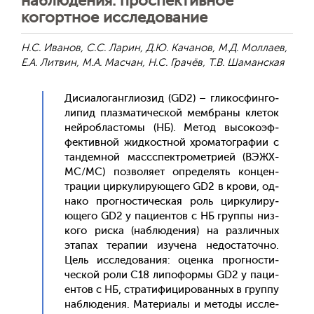
наблюдения: проспективное
когортное исследование
Н.С. Иванов, С.С. Ларин, Д.Ю. Качанов, М.Д. Моллаев,
Е.А. Литвин, М.А. Масчан, Н.С. Грачёв, Т.В. Шаманская
Ди­си­ало­ган­гли­озид (GD2) – гли­кос­финго­
липид плаз­ма­тичес­кой мем­бра­ны кле­ток
ней­роб­ласто­мы (НБ). Ме­тод вы­соко­эф­
фектив­ной жид­кос­тной хро­матог­ра­фии с
тан­демной масс­спек­тро­мет­ри­ей (ВЭЖХ-
МС/МС) поз­во­ля­ет оп­ре­делять кон­цен­
тра­ции цир­ку­лиру­юще­го GD2 в кро­ви, од­
на­ко прог­ности­чес­кая роль цир­ку­лиру­
юще­го GD2 у па­ци­ен­тов с НБ груп­пы низ­
ко­го рис­ка (наб­лю­дения) на раз­личных
эта­пах те­рапии изу­чена не­дос­та­точ­но.
Цель ис­сле­дова­ния: оцен­ка прог­ности­
чес­кой ро­ли C18 ли­пофор­мы GD2 у па­ци­
ен­тов с НБ, стра­тифи­циро­ван­ных в груп­пу
наб­лю­дения. Ма­тери­алы и ме­тоды ис­сле­