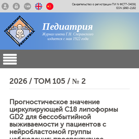
Свидетельство о регистрации ПИ N ФС77-34091
ISSN 1990-2182
Педиатрия
Журнал имени Г.Н. Сперанского
издается с мая 1922 года
2026 / ТОМ 105 / № 2
Прогностическое значение
циркулирующей C18 липоформы
GD2 для бессобытийной
выживаемости у пациентов с
нейробластомой группы