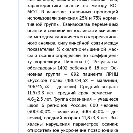
ха­рак­те­рис­ти­ки осан­ки по ме­тоду КО­
МОТ. В ка­чес­тве эта­лон­ных про­пор­ций
ис­поль­зо­вали зна­чения 25% и 75% нор­ма­
тив­ной груп­пы. Вза­имос­вязь пе­ремен­ных
осан­ки и си­ловой вы­нос­ли­вос­ти вы­чис­ля­
ли ме­тодом ка­нони­чес­ко­го кор­ре­ляци­он­
но­го ана­лиза, си­лу ли­ней­ной свя­зи меж­ду
по­каза­телем % ске­лет­но-мы­шеч­ной мас­
сы и осан­ки оп­ре­деля­ли по ко­эф­фи­ци­ен­
ту кор­ре­ляции Пир­со­на (r). Ре­зуль­та­ты:
об­сле­дова­ны 1492 ре­бен­ка 6–18 лет. Ос­
новная груп­па – 892 па­ци­ен­та ЛРНЦ
«Рус­ское по­ле» (486/54,5% – маль­чи­ки,
406/45,5% – де­воч­ки). Сред­ний воз­раст
11,5±3,3 лет, сред­ний срок ре­мис­сии –
4,6±2,5 лет. Груп­па срав­не­ния – уча­щи­еся
школ 6 ре­ги­онов Рос­сии, 600 че­ловек
(300/50,0% – маль­чи­ки, 300/50,0% – де­
воч­ки), сред­ний воз­раст 11,8±3,3 лет. Вы­
яв­ле­ны на­руше­ния па­рамет­ров осан­ки:
от­но­ситель­ное уко­роче­ние поз­во­ноч­ни­ка