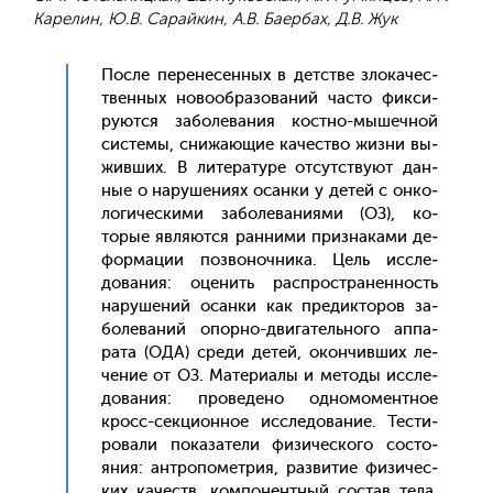
Карелин, Ю.В. Сарайкин, А.В. Баербах, Д.В. Жук
Пос­ле пе­рене­сен­ных в детс­тве зло­качес­
твен­ных но­во­об­ра­зова­ний час­то фик­си­
ру­ют­ся за­боле­вания кос­тно-мы­шеч­ной
сис­те­мы, сни­жа­ющие ка­чес­тво жиз­ни вы­
жив­ших. В ли­тера­туре от­сутс­тву­ют дан­
ные о на­руше­ни­ях осан­ки у де­тей с он­ко­
логи­чес­ки­ми за­боле­вани­ями (ОЗ), ко­
торые яв­ля­ют­ся ран­ни­ми приз­на­ками де­
фор­ма­ции поз­во­ноч­ни­ка. Цель ис­сле­
дова­ния: оце­нить рас­простра­нен­ность
на­руше­ний осан­ки как пре­дик­то­ров за­
боле­ваний опор­но-дви­гатель­но­го ап­па­
рата (ОДА) сре­ди де­тей, окон­чивших ле­
чение от ОЗ. Ма­тери­алы и ме­тоды ис­сле­
дова­ния: про­веде­но од­но­момен­тное
кросс-сек­ци­он­ное ис­сле­дова­ние. Тес­ти­
рова­ли по­каза­тели фи­зичес­ко­го сос­то­
яния: ан­тро­помет­рия, раз­ви­тие фи­зичес­
ких ка­честв, ком­по­нен­тный сос­тав те­ла,