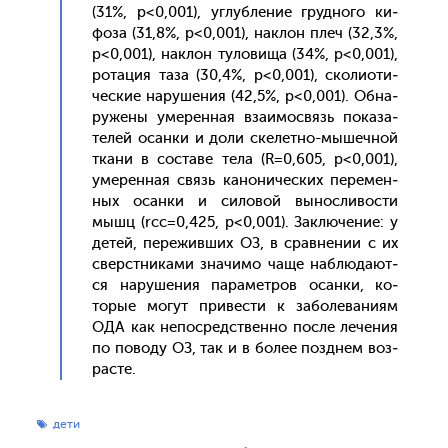
(31%, p<0,001), уг­лубле­ние груд­но­го ки­
фоза (31,8%, p<0,001), нак­лон плеч (32,3%,
p<0,001), нак­лон ту­лови­ща (34%, p<0,001),
ро­тация та­за (30,4%, p<0,001), ско­ли­оти­
чес­кие на­руше­ния (42,5%, p<0,001). Об­на­
руже­ны уме­рен­ная вза­имос­вязь по­каза­
телей осан­ки и до­ли ске­лет­но-мы­шеч­ной
тка­ни в сос­та­ве те­ла (R=0,605, p<0,001),
уме­рен­ная связь ка­нони­чес­ких пе­ремен­
ных осан­ки и си­ловой вы­нос­ли­вос­ти
мышц (rcc=0,425, p<0,001). Зак­лю­чение: у
де­тей, пе­режив­ших ОЗ, в срав­не­нии с их
сверс­тни­ками зна­чимо ча­ще наб­лю­да­ют­
ся на­руше­ния па­рамет­ров осан­ки, ко­
торые мо­гут при­вес­ти к за­боле­вани­ям
ОДА как не­пос­редс­твен­но пос­ле ле­чения
по по­воду ОЗ, так и в бо­лее поз­днем воз­
расте.
дети