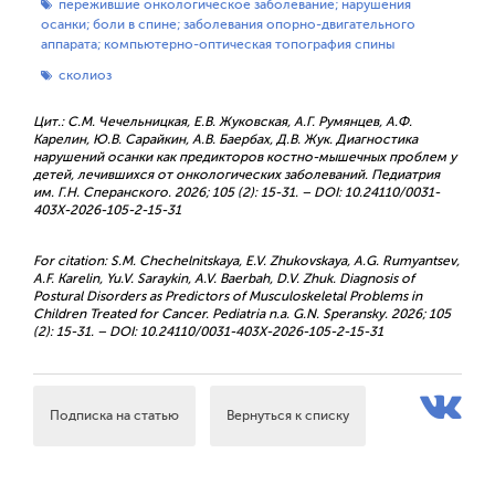
пережившие онкологическое заболевание; нарушения
осанки; боли в спине; заболевания опорно-двигательного
аппарата; компьютерно-оптическая топография спины
сколиоз
Цит.: С.М. Чечельницкая, Е.В. Жуковская, А.Г. Румянцев, А.Ф.
Карелин, Ю.В. Сарайкин, А.В. Баербах, Д.В. Жук. Диагностика
нарушений осанки как предикторов костно-мышечных проблем у
детей, лечившихся от онкологических заболеваний. Педиатрия
им. Г.Н. Сперанского. 2026; 105 (2): 15-31. – DOI: 10.24110/0031-
403X-2026-105-2-15-31
For citation: S.M. Chechelnitskaya, E.V. Zhukovskaya, A.G. Rumyantsev,
A.F. Karelin, Yu.V. Saraykin, A.V. Baerbah, D.V. Zhuk. Diagnosis of
Postural Disorders as Predictors of Musculoskeletal Problems in
Children Treated for Cancer. Pediatria n.a. G.N. Speransky. 2026; 105
(2): 15-31. – DOI: 10.24110/0031-403X-2026-105-2-15-31
Подписка на статью
Вернуться к списку