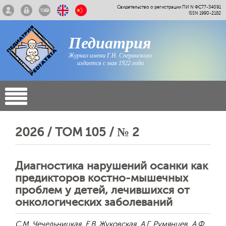
Свидетельство о регистрации ПИ N ФС77-34091
ISSN 1990-2182
Педиатрия
Журнал имени Г.Н. Сперанского
издается с мая 1922 года
2026 / ТОМ 105 / № 2
Диагностика нарушений осанки как
предикторов костно-мышечных
проблем у детей, лечившихся от
онкологических заболеваний
С.М. Чечельницкая, Е.В. Жуковская, А.Г. Румянцев, А.Ф.