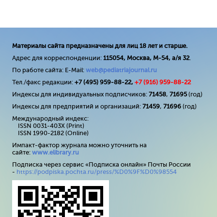
Материалы сайта предназначены для лиц 18 лет и старше.
Адрес для корреспонденции:
115054, Москва, М-54, а/я 32
.
По работе сайта: E-Mail:
web@pediatriajournal.ru
Тел./факс редакции:
+7 (495) 959-88-22,
+7 (
916
) 959-88-22
Индексы для индивидуальных подписчиков:
71458
,
71695
(год)
Индексы для предприятий и организаций:
71459
,
71696
(год)
Международный индекс:
ISSN 0031-403X (Print)
ISSN 1990-2182 (Online)
Импакт-фактор журнала можно уточнить на
сайте:
www
.
elibrary
.
ru
Подписка через сервис «Подписка онлайн» Почты России
-
https://podpiska.pochta.ru/press/%D0%9F%D0%98554