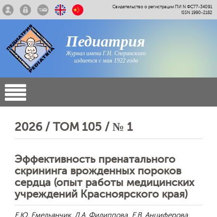
Свидетельство о регистрации ПИ N ФС77-34091
ISSN 1990-2182
Педиатрия
Журнал имени Г.Н. Сперанского
издается с мая 1922 года
2026 / ТОМ 105 / № 1
Эффективность пренатального
скрининга врожденных пороков
сердца (опыт работы медицинских
учреждений Красноярского края)
Е.Ю. Емельянчик, Л.А. Филиппова, Е.В. Анциферова,