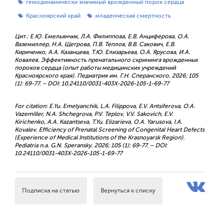
гемодинамически значимый врожденный порок сердца
Красноярский край
младенческая смертность
Цит.: Е.Ю. Емельянчик, Л.А. Филиппова, Е.В. Анциферова, О.А.
Ваземиллер, Н.А. Щегрова, П.В. Теплов, В.В. Сакович, Е.В.
Кириченко, А.А. Казанцева, Т.Ю. Елизарьева, О.А. Ярусова, И.А.
Ковалев. Эффективность пренатального скрининга врожденных
пороков сердца (опыт работы медицинских учреждений
Красноярского края). Педиатрия им. Г.Н. Сперанского. 2026; 105
(1): 69-77. – DOI: 10.24110/0031-403X-2026-105-1-69-77
For citation: E.Yu. Emelyanchik, L.A. Filippova, E.V. Antsiferova, O.A.
Vazemiller, N.A. Shchegrova, P.V. Teplov, V.V. Sakovich, E.V.
Kirichenko, A.A. Kazantseva, T.Yu. Elizarieva, O.A. Yarusova, I.A.
Kovalev. Efficiency of Prenatal Screening of Congenital Heart Defects
(Experience of Medical Institutions of the Krasnoyarsk Region).
Pediatria n.a. G.N. Speransky. 2026; 105 (1): 69-77. – DOI:
10.24110/0031-403X-2026-105-1-69-77
Подписка на статью
Вернуться к списку