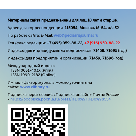
Материалы сайта предназначены для лиц 18 лет и старше.
Адрес для корреспонденции:
115054, Москва, М-54, а/я 32
.
По работе сайта: E-Mail:
web@pediatriajournal.ru
Тел./факс редакции:
+7 (495) 959-88-22,
+7 (
916
) 959-88-22
Индексы для индивидуальных подписчиков:
71458
,
71695
(год)
Индексы для предприятий и организаций:
71459
,
71696
(год)
Международный индекс:
ISSN 0031-403X (Print)
ISSN 1990-2182 (Online)
Импакт-фактор журнала можно уточнить на
сайте:
www
.
elibrary
.
ru
Подписка через сервис «Подписка онлайн» Почты России
-
https://podpiska.pochta.ru/press/%D0%9F%D0%98554