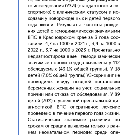
го ис­сле­дова­ния (УЗИ) (стан­дар­тно­го и эк­
спертно­го) с кли­ничес­ким ста­тусом и ис­
хо­дами у но­ворож­денных и де­тей пер­во­го
го­да жиз­ни. Ре­зуль­та­ты: час­то­ты рож­де­
ния де­тей с ге­моди­нами­чес­ки зна­чимы­ми
ВПС в Крас­но­яр­ском крае за 3 го­да сос­
та­вили: 4,7 на 1000 в 2021 г., 3,9 на 1000 в
2022 г., 3,7 на 1000 в 2023 г. Пре­наталь­но
не­ди­аг­ности­рован­ные ге­моди­нами­чес­ки
зна­чимые по­роки сер­дца вы­яв­ле­ны у 112
об­сле­ду­емых (43,1% об­щей груп­пы). У 18
де­тей (7,0% об­щей груп­пы) УЗ-скри­нинг не
про­водил­ся вви­ду поз­дней пос­та­нов­ки
бе­ремен­ных жен­щин на учет, со­ци­аль­ных
при­чин или от­ка­за от об­сле­дова­ния. У 89
де­тей (70%) с ус­пешной пре­наталь­ной ди­
аг­ности­кой ВПС опе­ратив­ное ле­чение
про­веде­но в те­чение пер­во­го го­да жиз­ни.
Ста­тис­ти­чес­ки зна­чимые раз­ли­чия по
сро­кам опе­рации вы­яв­ле­ны толь­ко в ран­
нем не­она­таль­ном пе­ри­оде: сре­ди опе­