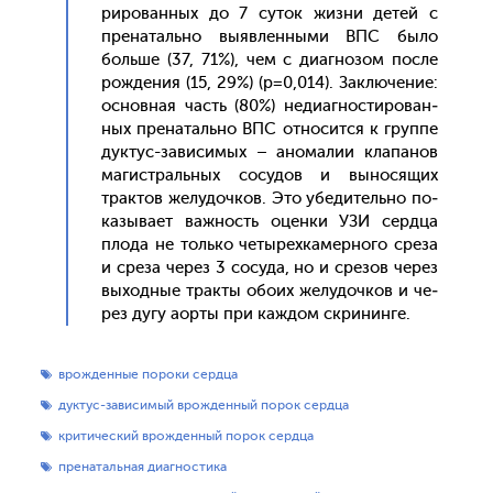
риро­ван­ных до 7 су­ток жиз­ни де­тей с
пре­наталь­но вы­яв­ленны­ми ВПС бы­ло
боль­ше (37, 71%), чем с ди­аг­но­зом пос­ле
рож­де­ния (15, 29%) (р=0,014). Зак­лю­чение:
ос­новная часть (80%) не­ди­аг­ности­рован­
ных пре­наталь­но ВПС от­но­сит­ся к груп­пе
дук­тус-за­виси­мых – ано­малии кла­панов
ма­гис­траль­ных со­судов и вы­нося­щих
трак­тов же­лудоч­ков. Это убе­дитель­но по­
казы­ва­ет важ­ность оцен­ки УЗИ сер­дца
пло­да не толь­ко че­тырех­ка­мер­но­го сре­за
и сре­за че­рез 3 со­суда, но и сре­зов че­рез
вы­ход­ные трак­ты обо­их же­лудоч­ков и че­
рез ду­гу а­ор­ты при каж­дом скри­нин­ге.
врожденные пороки сердца
дуктус-зависимый врожденный порок сердца
критический врожденный порок сердца
пренатальная диагностика