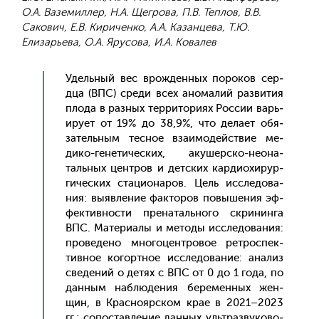
О.А. Ваземиллер, Н.А. Щегрова, П.В. Теплов, В.В.
Сакович, Е.В. Кириченко, А.А. Казанцева, Т.Ю.
Елизарьева, О.А. Ярусова, И.А. Ковалев
Удель­ный вес врож­денных по­роков сер­
дца (ВПС) сре­ди всех ано­малий раз­ви­тия
пло­да в раз­ных тер­ри­тори­ях Рос­сии варь­
иру­ет от 19% до 38,9%, что де­ла­ет обя­
затель­ным тес­ное вза­имо­дей­ствие ме­
дико-ге­нети­чес­ких, аку­шер­ско-не­она­
таль­ных цен­тров и дет­ских кар­ди­охи­рур­
ги­чес­ких ста­ци­она­ров. Цель ис­сле­дова­
ния: вы­яв­ле­ние фак­то­ров по­выше­ния эф­
фектив­ности пре­наталь­но­го скри­нин­га
ВПС. Ма­тери­алы и ме­тоды ис­сле­дова­ния:
про­веде­но мно­гоцен­тро­вое рет­роспек­
тивное ко­гор­тное ис­сле­дова­ние: ана­лиз
све­дений о де­тях с ВПС от 0 до 1 го­да, по
дан­ным наб­лю­дения бе­ремен­ных жен­
щин, в Крас­но­яр­ском крае в 2021–2023
гг.; со­пос­тавле­ние дан­ных уль­траз­ву­ково­