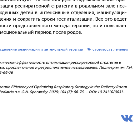
и­зация рес­пи­ратор­ной стра­тегии в ро­диль­ном за­ле поз­
рож­денных де­тей в ин­тенсив­ные от­де­ления, ма­нипу­ляци­
де­ния и сок­ра­тить сро­ки гос­пи­тали­зации. Все это ве­дет
ности пред­став­ленно­го ме­тода те­рапии, но и по­выша­ет
мо­ци­ональ­ный пе­ри­од пос­ле ро­дов.
тделение реанимации и интенсивной терапии
стоимость лечения
номическая эффективность оптимизации респираторной стратегии в
: проспективное и ретроспективное исследование. Педиатрия им. Г.Н.
5-66-76
onomic Efficiency of Optimizing Respiratory Strategy in the Delivery Room
ediatria n.a. G.N. Speransky. 2025; 104 (5): 66-76. – DOI: 10.24110/0031-