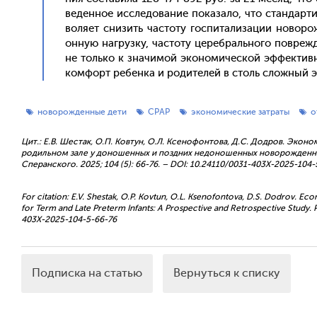
веден­ное ис­сле­дова­ние по­каза­ло, что стан­дарт
во­ля­ет сни­зить час­то­ту гос­пи­тали­зации но­во
он­ную наг­рузку, час­то­ту це­реб­раль­но­го пов­реж
не толь­ко к зна­чимой эко­номи­чес­кой эф­фектив­
ком­форт ре­бен­ка и ро­дите­лей в столь слож­ный э
новорожденные дети
СРАР
экономические затраты
о
Цит.: Е.В. Шестак, О.П. Ковтун, О.Л. Ксенофонтова, Д.С. Додров. Эко
родильном зале у доношенных и поздних недоношенных новорожденных
Сперанского. 2025; 104 (5): 66-76. – DOI: 10.24110/0031-403X-2025-104-
For citation: E.V. Shestak, O.P. Kovtun, O.L. Ksenofontova, D.S. Dodrov. Ec
for Term and Late Preterm Infants: A Prospective and Retrospective Study. P
403X-2025-104-5-66-76
Подписка на статью
Вернуться к списку