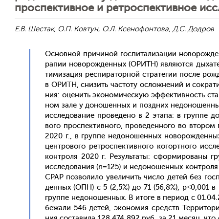
проспективное и ретроспективное ис
Е.В. Шестак, О.П. Ковтун, О.Л. Ксенофонтова, Д.С. Додров
Ос­новной при­чиной гос­пи­тали­зации но­ворож­ден
рапии но­ворож­денных (ОРИТН) яв­ля­ют­ся ды­хател
ти­миза­ция рес­пи­ратор­ной стра­тегии пос­ле рож­д
в ОРИТН, сни­зить час­то­ту ос­ложне­ний и сок­ра­ти
ния: оце­нить эко­номи­чес­кую эф­фектив­ность стан
ном за­ле у до­ношен­ных и поз­дних не­доно­шен­ны
ис­сле­дова­ние про­веде­но в 2 эта­па: в груп­пе 
вого прос­пектив­но­го, про­веден­но­го во вто­ром п
2020 г., в груп­пе не­доно­шен­ных но­ворож­денных
цен­тро­вого рет­роспек­тивно­го ко­гор­тно­го ис­с
кон­тро­ля 2020 г. Ре­зуль­та­ты: сфор­ми­рова­ны 
ис­сле­дова­ния (n=125) и не­доно­шен­ных кон­тро­ля
СРАР поз­во­лило уве­личить чис­ло де­тей без гос­
денных (ОПН) с 5 (2,5%) до 71 (56,8%), р˂0,001 в 
груп­пе не­доно­шен­ных. В ито­ге в пе­ри­од с 01.
бе­жали 546 де­тей, эко­номия средств Тер­ри­тори­а
ния сос­та­вила 128 474 892 руб. за 21 ме­сяц, что 