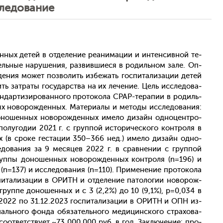
следование
ных де­тей в от­де­ление ре­ани­мации и ин­тенсив­ной те­
ь­ные на­руше­ния, раз­вивши­еся в ро­диль­ном за­ле. Оп­
е­ния мо­жет поз­во­лить из­бе­жать гос­пи­тали­зации де­тей
ть зат­ра­ты го­сударс­тва на их ле­чение. Цель ис­сле­дова­
­дарти­зиро­ван­но­го про­токо­ла СРАР-те­рапии в ро­диль­
х но­ворож­денных. Ма­тери­алы и ме­тоды ис­сле­дова­ния:
до­ношен­ных но­ворож­денных име­ло ди­зайн од­но­цен­тро­
о­луго­дии 2021 г. с груп­пой ис­то­ричес­ко­го кон­тро­ля в
 (в сро­ке гес­та­ции 350–366 нед.) име­ло ди­зайн од­но­
ле­дова­ния за 9 ме­сяцев 2022 г. в срав­не­нии с груп­пой
груп­пы до­ношен­ных но­ворож­денных кон­тро­ля (n=196) и
 (n=137) и ис­сле­дова­ния (n=110). При­мене­ние про­токо­ла
пи­тали­зации в ОРИТН и от­де­ление па­толо­гии но­ворож­
груп­пе до­ношен­ных и с 3 (2,2%) до 10 (9,1%), р=0,034 в
04.2022 по 31.12.2023 гос­пи­тали­зации в ОРИТН и ОПН из­
ль­но­го фон­да обя­затель­но­го ме­дицин­ско­го стра­хова­
со­от­ветс­тву­ет ~73 000 000 руб. в год. Зак­лю­чение: про­