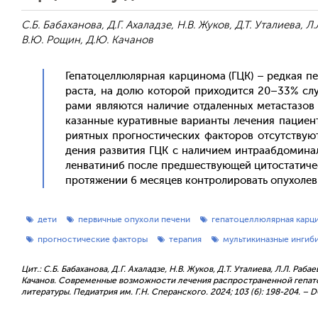
С.Б. Бабаханова, Д.Г. Ахаладзе, Н.В. Жуков, Д.Т. Уталиева, Л
В.Ю. Рощин, Д.Ю. Качанов
Ге­пато­цел­лю­ляр­ная кар­ци­нома (ГЦК) – ред­кая п
раста, на до­лю ко­торой при­ходит­ся 20–33% слу­ч
рами яв­ля­ют­ся на­личие от­да­лен­ных ме­тас­та­зо
казан­ные ку­ратив­ные ва­ри­ан­ты ле­чения па­ци­ен­
ри­ят­ных прог­ности­чес­ких фак­то­ров от­сутс­тву
дения раз­ви­тия ГЦК с на­личи­ем ин­тра­аб­до­минал
лен­ва­тиниб пос­ле пред­шес­тву­ющей ци­тос­та­тич
про­тяже­нии 6 ме­сяцев кон­тро­лиро­вать опу­холе­в
дети
первичные опухоли печени
гепатоцеллюлярная карц
прогностические факторы
терапия
мультикиназные ингиб
Цит.: С.Б. Бабаханова, Д.Г. Ахаладзе, Н.В. Жуков, Д.Т. Уталиева, Л.Л. Раб
Качанов. Современные возможности лечения распространенной гепат
литературы. Педиатрия им. Г.Н. Сперанского. 2024; 103 (6): 198-204. –