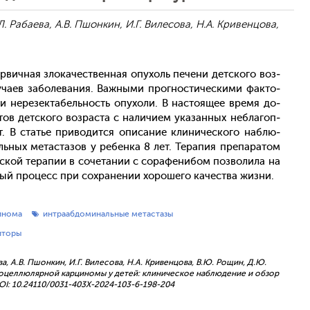
.Л. Рабаева, А.В. Пшонкин, И.Г. Вилесова, Н.А. Кривенцова,
ер­вичная зло­качес­твен­ная опу­холь пе­чени дет­ско­го воз­
а­ев за­боле­вания. Важ­ны­ми прог­ности­чес­ки­ми фак­то­
в и не­резек­та­бель­ность опу­холи. В нас­то­ящее вре­мя до­
тов дет­ско­го воз­раста с на­личи­ем ука­зан­ных неб­ла­гоп­
­ют. В статье при­водит­ся опи­сание кли­ничес­ко­го наб­лю­
ь­ных ме­тас­та­зов у ре­бен­ка 8 лет. Те­рапия пре­пара­том
ес­кой те­рапии в со­чета­нии с со­рафе­нибом поз­во­лила на
ый про­цесс при сох­ра­нении хо­роше­го ка­чес­тва жиз­ни.
инома
интраабдоминальные метастазы
иторы
аева, А.В. Пшонкин, И.Г. Вилесова, Н.А. Кривенцова, В.Ю. Рощин, Д.Ю.
оцеллюлярной карциномы у детей: клиническое наблюдение и обзор
 DOI: 10.24110/0031-403X-2024-103-6-198-204