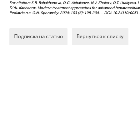
For citation: S.B. Babakhanova, D.G. Akhaladze, N.V. Zhukov, D.T. Utaliyeva, L.
D.Yu. Kachanov. Modern treatment approaches for advanced hepatocellular ca
Pediatria n.a. G.N. Speransky. 2024; 103 (6): 198-204. – DOI: 10.24110/00
Подписка на статью
Вернуться к списку