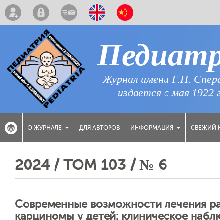
Педиат
Журнал имени Г.Н. Спер
издается с мая 1922 
ДЛЯ АВТОРОВ
СВЕЖИЙ 
О ЖУРНАЛЕ
ИНФОРМАЦИЯ
2024 / ТОМ 103 / № 6
Современные возможности лечения р
карциномы у детей: клиническое набл