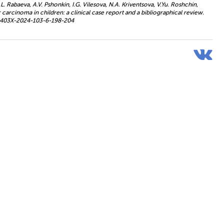
L. Rabaeva, A.V. Pshonkin, I.G. Vilesova, N.A. Kriventsova, V.Yu. Roshchin,
rcinoma in children: a clinical case report and a bibliographical review.
31-403X-2024-103-6-198-204