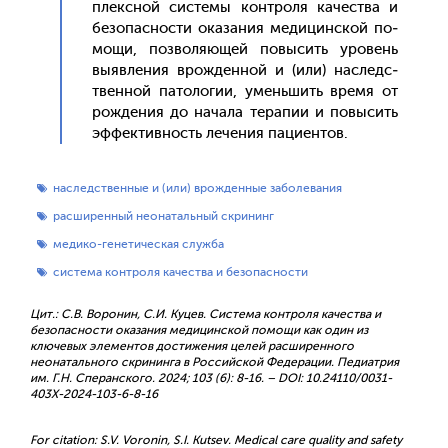
плексной сис­те­мы кон­тро­ля ка­чес­тва и
бе­зопас­ности ока­зания ме­дицин­ской по­
мощи, поз­во­ля­ющей по­высить уро­вень
вы­яв­ле­ния врож­денной и (или) нас­ледс­
твен­ной па­толо­гии, умень­шить вре­мя от
рож­де­ния до на­чала те­рапии и по­высить
эф­фектив­ность ле­чения па­ци­ен­тов.
наследственные и (или) врожденные заболевания
расширенный неонатальный скрининг
медико-генетическая служба
система контроля качества и безопасности
Цит.: С.В. Воронин, С.И. Куцев. Система контроля качества и
безопасности оказания медицинской помощи как один из
ключевых элементов достижения целей расширенного
неонатального скрининга в Российской Федерации. Педиатрия
им. Г.Н. Сперанского. 2024; 103 (6): 8-16. – DOI: 10.24110/0031-
403X-2024-103-6-8-16
For citation: S.V. Voronin, S.I. Kutsev. Medical care quality and safety