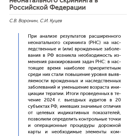
неонатального скрининга в
Российской Федерации
С.В. Воронин, С.И. Куцев
При ана­лизе ре­зуль­та­тов рас­ши­рен­но­го
не­она­таль­но­го скри­нин­га (РНС) на нас­
ледс­твен­ные и (или) врож­денные за­боле­
вания в РФ воз­никла не­об­хо­димость из­
ме­нения ран­жи­рова­ния за­дач РНС: в нас­
то­ящее вре­мя на­ибо­лее при­ори­тет­ным
сре­ди них ста­ли по­выше­ние уров­ня вы­яв­
ля­емос­ти врож­денных и нас­ледс­твен­ных
за­боле­ваний и умень­ше­ние воз­раста ини­
ци­ации те­рапии. Ито­ги про­веден­ных в те­
чение 2024 г. вы­ез­дных а­уди­тов в 20
субъ­ек­тах РФ, имев­ших зна­чимые от­ли­чия
от це­левых ин­ди­катив­ных по­каза­телей,
поз­во­лили оп­ре­делить кон­троль­ные точ­ки
и опе­раци­он­ные про­цеду­ры до­рож­ной
кар­ты и не­об­хо­димые эле­мен­ты ком­