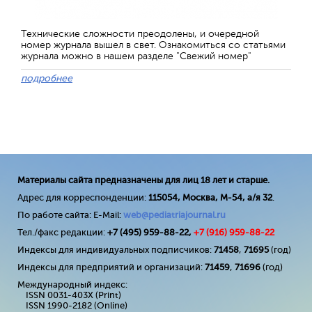
Технические сложности преодолены, и очередной
номер журнала вышел в свет. Ознакомиться со статьями
журнала можно в нашем разделе "Свежий номер"
подробнее
Материалы сайта предназначены для лиц 18 лет и старше.
Адрес для корреспонденции:
115054, Москва, М-54, а/я 32
.
По работе сайта: E-Mail:
web@pediatriajournal.ru
Тел./факс редакции:
+7 (495) 959-88-22,
+7 (
916
) 959-88-22
Индексы для индивидуальных подписчиков:
71458
,
71695
(год)
Индексы для предприятий и организаций:
71459
,
71696
(год)
Международный индекс:
ISSN 0031-403X (Print)
ISSN 1990-2182 (Online)