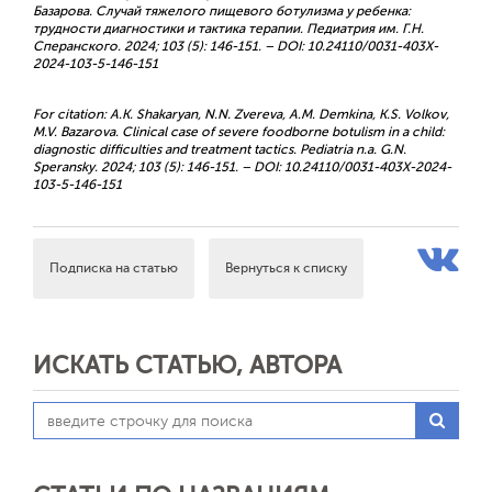
Базарова. Случай тяжелого пищевого ботулизма у ребенка:
трудности диагностики и тактика терапии. Педиатрия им. Г.Н.
Сперанского. 2024; 103 (5): 146-151. – DOI: 10.24110/0031-403X-
2024-103-5-146-151
For citation: A.K. Shakaryan, N.N. Zvereva, A.M. Demkina, K.S. Volkov,
M.V. Bazarova. Clinical case of severe foodborne botulism in a child:
diagnostic difficulties and treatment tactics. Pediatria n.a. G.N.
Speransky. 2024; 103 (5): 146-151. – DOI: 10.24110/0031-403X-2024-
103-5-146-151
Подписка на статью
Вернуться к списку
ИСКАТЬ СТАТЬЮ, АВТОРА