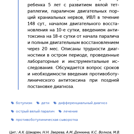
ре­бен­ка 5 лет с раз­ви­ти­ем вя­лой тет­
рапле­гии, па­рали­чом дви­гатель­ных пор­
ций кра­ни­аль­ных нер­вов, ИВЛ в те­чение
148 сут., на­чалом дви­гатель­но­го вос­ста­
нов­ле­ния на 10-е сут­ки, вве­дени­ем ан­ти­
ток­си­на на 18-е сут­ки от на­чала па­рали­ча
и пол­ным дви­гатель­ным вос­ста­нов­ле­ни­ем
че­рез 20 мес. Опи­саны труд­ности ди­аг­
ности­ки в ос­тром пе­ри­оде, про­веден­ные
ла­бора­тор­ные и инс­тру­мен­таль­ные ис­
сле­дова­ния. Об­сужда­ет­ся воп­рос сро­ков
и не­об­хо­димос­ти вве­дения про­тиво­боту­
лини­чес­ко­го ан­ти­ток­си­на при поз­дней
пос­та­нов­ке ди­аг­но­за.
ботулизм
дети
дифференциальный диагноз
острый вялый паралич
лечение
противоботулиническая сыворотка
Цит.: А.К. Шакарян, Н.Н. Зверева, А.М. Демкина, К.С. Волков, М.В.