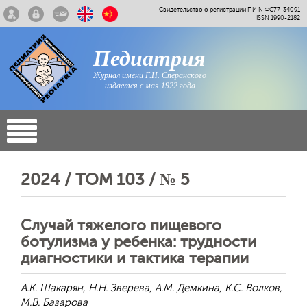
Свидетельство о регистрации ПИ N ФС77-34091
ISSN 1990-2182
Педиатрия
Журнал имени Г.Н. Сперанского
издается с мая 1922 года
2024 / ТОМ 103 / № 5
Случай тяжелого пищевого
ботулизма у ребенка: трудности
диагностики и тактика терапии
А.К. Шакарян, Н.Н. Зверева, А.М. Демкина, К.С. Волков,
М.В. Базарова