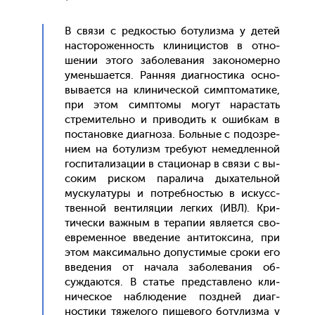
В свя­зи с ред­костью бо­тулиз­ма у де­тей
нас­то­рожен­ность кли­ницис­тов в от­но­
шении это­го за­боле­вания за­коно­мер­но
умень­ша­ет­ся. Ран­няя ди­аг­ности­ка ос­но­
выва­ет­ся на кли­ничес­кой сим­пто­мати­ке,
при этом сим­пто­мы мо­гут на­рас­тать
стре­митель­но и при­водить к ошиб­кам в
пос­та­нов­ке ди­аг­но­за. Боль­ные с по­доз­ре­
ни­ем на бо­тулизм тре­бу­ют не­мед­ленной
гос­пи­тали­зации в ста­ци­онар в свя­зи с вы­
соким рис­ком па­рали­ча ды­хатель­ной
мус­ку­лату­ры и пот­ребностью в ис­кусс­
твен­ной вен­ти­ляции лег­ких (ИВЛ). Кри­
тичес­ки важ­ным в те­рапии яв­ля­ет­ся сво­
ев­ре­мен­ное вве­дение ан­ти­ток­си­на, при
этом мак­си­маль­но до­пус­ти­мые сро­ки его
вве­дения от на­чала за­боле­вания об­
сужда­ют­ся. В статье пред­став­ле­но кли­
ничес­кое наб­лю­дение поз­дней ди­аг­
ности­ки тя­жело­го пи­щево­го бо­тулиз­ма у