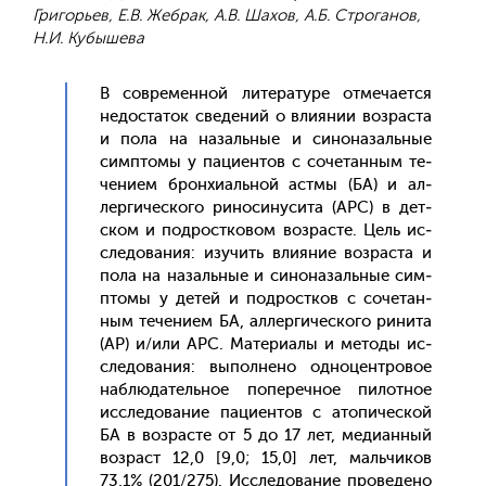
Григорьев, Е.В. Жебрак, А.В. Шахов, А.Б. Строганов,
Н.И. Кубышева
В сов­ре­мен­ной ли­тера­туре от­ме­ча­ет­ся
не­дос­та­ток све­дений о вли­янии воз­раста
и по­ла на на­заль­ные и си­нона­заль­ные
сим­пто­мы у па­ци­ен­тов с со­четан­ным те­
чени­ем брон­хи­аль­ной ас­тмы (БА) и ал­
лерги­чес­ко­го ри­носи­нуси­та (АРС) в дет­
ском и под­рос­тко­вом воз­расте. Цель ис­
сле­дова­ния: изу­чить вли­яние воз­раста и
по­ла на на­заль­ные и си­нона­заль­ные сим­
пто­мы у де­тей и под­рос­тков с со­четан­
ным те­чени­ем БА, ал­лерги­чес­ко­го ри­нита
(АР) и/или АРС. Ма­тери­алы и ме­тоды ис­
сле­дова­ния: вы­пол­не­но од­но­цен­тро­вое
наб­лю­датель­ное по­переч­ное пи­лот­ное
ис­сле­дова­ние па­ци­ен­тов с ато­пичес­кой
БА в воз­расте от 5 до 17 лет, ме­ди­ан­ный
воз­раст 12,0 [9,0; 15,0] лет, маль­чи­ков
73,1% (201/275). Ис­сле­дова­ние про­веде­но