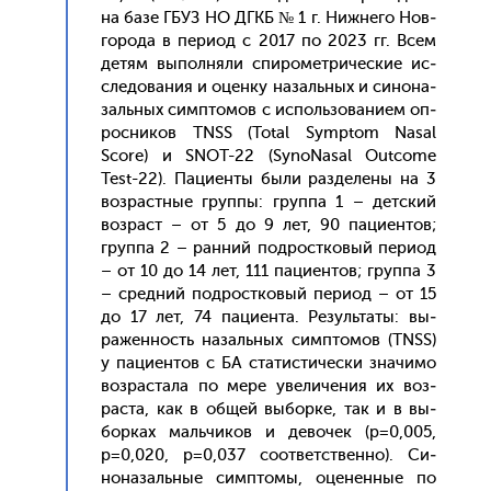
на ба­зе ГБУЗ НО ДГКБ № 1 г. Ниж­не­го Нов­
го­рода в пе­ри­од с 2017 по 2023 гг. Всем
де­тям вы­пол­ня­ли спи­ромет­ри­чес­кие ис­
сле­дова­ния и оцен­ку на­заль­ных и си­нона­
заль­ных сим­пто­мов с ис­поль­зо­вани­ем оп­
росни­ков TNSS (Total Symptom Nasal
Score) и SNOT-22 (SynoNasal Outcome
Test-22). Па­ци­ен­ты бы­ли раз­де­лены на 3
воз­рас­тные груп­пы: груп­па 1 – дет­ский
воз­раст – от 5 до 9 лет, 90 па­ци­ен­тов;
груп­па 2 – ран­ний под­рос­тко­вый пе­ри­од
– от 10 до 14 лет, 111 па­ци­ен­тов; груп­па 3
– сред­ний под­рос­тко­вый пе­ри­од – от 15
до 17 лет, 74 па­ци­ен­та. Ре­зуль­та­ты: вы­
ражен­ность на­заль­ных сим­пто­мов (TNSS)
у па­ци­ен­тов с БА ста­тис­ти­чес­ки зна­чимо
воз­раста­ла по ме­ре уве­личе­ния их воз­
раста, как в об­щей вы­бор­ке, так и в вы­
бор­ках маль­чи­ков и де­вочек (р=0,005,
p=0,020, p=0,037 со­от­ветс­твен­но). Си­
нона­заль­ные сим­пто­мы, оце­нен­ные по