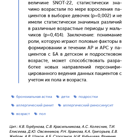
ве­личи­не SNOT-22, ста­тис­ти­чес­ки зна­
чимо воз­раста­ли по ме­ре взрос­ле­ния па­
ци­ен­тов в вы­бор­ке де­вочек (р=0,002) и не
име­ли ста­тис­ти­чес­ки зна­чимых раз­ли­чий
в раз­личные воз­рас­тные пе­ри­оды у маль­
чи­ков (р=0,414). Зак­лю­чение: по­нима­ние
ро­ли, ко­торую иг­ра­ют по­ловые фак­то­ры в
фор­ми­рова­нии и те­чении АР и АРС у па­
ци­ен­тов с БА в дет­ском и под­рос­тко­вом
воз­расте, мо­жет спо­собс­тво­вать раз­ра­
бот­ке но­вых нап­равле­ний пер­со­нифи­
циро­ван­но­го ве­дения дан­ных па­ци­ен­тов с
уче­том их по­ла и воз­раста.
бронхиальная астма
дети
подростки
аллергический ринит
аллергический риносинусит
возраст
пол
Цит.: К.В. Горбунова, С.В. Красильникова, А.С. Колесник, Т.И.
Елисеева, Д.Ю. Овсянников, Р.Н. Храмова, К.А. Григорьев, Е.В.
Жебрак, А.В. Шахов, А.Б. Строганов, Н.И. Кубышева. Влияние