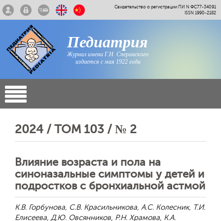
Свидетельство о регистрации ПИ N ФС77-34091
ISSN 1990-2182
Педиатрия
Журнал имени Г.Н. Сперанского
издается с мая 1922 года
2024 / ТОМ 103 / № 2
Влияние возраста и пола на
синоназальные симптомы у детей и
подростков с бронхиальной астмой
К.В. Горбунова, С.В. Красильникова, А.С. Колесник, Т.И.
Елисеева, Д.Ю. Овсянников, Р.Н. Храмова, К.А.