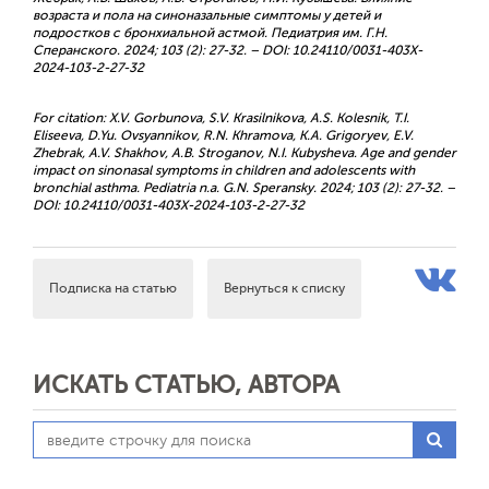
возраста и пола на синоназальные симптомы у детей и
подростков с бронхиальной астмой. Педиатрия им. Г.Н.
Сперанского. 2024; 103 (2): 27-32. – DOI: 10.24110/0031-403X-
2024-103-2-27-32
For citation: X.V. Gorbunova, S.V. Krasilnikova, A.S. Kolesnik, T.I.
Eliseeva, D.Yu. Ovsyannikov, R.N. Khramova, K.A. Grigoryev, E.V.
Zhebrak, A.V. Shakhov, A.B. Stroganov, N.I. Kubysheva. Age and gender
impact on sinonasal symptoms in children and adolescents with
bronchial asthma. Pediatria n.a. G.N. Speransky. 2024; 103 (2): 27-32. –
DOI: 10.24110/0031-403X-2024-103-2-27-32
Подписка на статью
Вернуться к списку
ИСКАТЬ СТАТЬЮ, АВТОРА