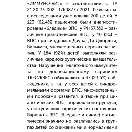
«ИМ­МУ­НО-БИТ» в со­от­ветс­твии с TУ
21.20.23-002- 17608775-2021. Ре­зуль­та­ты:
в ис­сле­дова­нии учас­тво­вали 200 де­тей. У
123 (62,4%) па­ци­ен­тов бы­ли ди­аг­ности­
рова­ны «блед­ные» ВПС, у 74 (37,5%) – раз­
личные ци­ано­тичес­кие ВПС, у 10 (5%) –
ВПС при син­дро­мах Да­уна, Ди Джор­джи,
Виль­ям­са, мно­жес­твен­ных по­роках раз­ви­
тия. У 184 (92%) де­тей вы­пол­ня­ли раз­
личные кар­ди­охи­рур­ги­чес­кие вме­шатель­
ства. На­руше­ния Т-кле­точ­но­го им­му­ните­
та по до­опе­раци­он­но­му скри­нин­гу
TREC/KREC наб­лю­дались в 47 (23,5%) наб­
лю­дени­ях, в т.ч. у всех де­тей с син­дро­
маль­ны­ми фор­ма­ми ВПС, мно­жес­твен­ны­
ми по­рока­ми раз­ви­тия, а так­же при ци­
ано­тичес­ких ВПС, по­роках ко­нот­рунку­са,
у пос­ту­пив­ших в кри­тичес­ких сос­то­яни­ях.
Ва­ри­ан­ты ВПС (блед­ные и си­ние) ста­тис­
ти­чес­ки зна­чимо не раз­ли­чались в груп­
пах де­тей со сни­жен­ны­ми и нор­маль­ны­ми