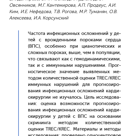
Овсянников, М.Г. Кантемирова, А.П. Продеус, А.И.
Ким, И.Е. Нефедова, Т.В. Рогова, М.Р. Туманян, О.В.
Алексеева, И.А. Корсунский
Час­то­та ин­фекци­он­ных ос­ложне­ний у де­
тей с врож­денны­ми по­рока­ми сер­дца
(ВПС), осо­бен­но при ци­ано­тичес­ких и
слож­ных по­роках, вы­ше, чем в по­пуля­ции,
что свя­зыва­ют как с ге­моди­нами­чес­ки­ми,
так и с им­мунны­ми на­руше­ни­ями. Прог­
ности­чес­кое зна­чение вы­яв­ленных ме­
тодом ко­личес­твен­ной оцен­ки TREC/KREC
им­мунных на­руше­ний для прог­но­зиро­
вания ин­фекци­он­ных ос­ложне­ний кар­ди­
охи­рур­гии не изу­чалось. Цель ис­сле­дова­
ния: оцен­ка воз­можнос­ти прог­но­зиро­
вания ин­фекци­он­ных ос­ложне­ний кар­ди­
охи­рур­гии у де­тей с ВПС на ос­но­вании
скри­нин­га ме­тодом ко­личес­твен­ной
оцен­ки TREC/KREC. Ма­тери­алы и ме­тоды
ис­сле­дова­ния: про­веде­но од­но­цен­тро­вое