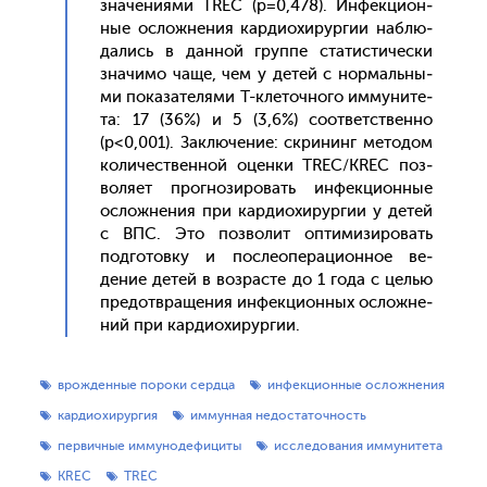
зна­чени­ями TREC (р=0,478). Ин­фекци­он­
ные ос­ложне­ния кар­ди­охи­рур­гии наб­лю­
дались в дан­ной груп­пе ста­тис­ти­чес­ки
зна­чимо ча­ще, чем у де­тей с нор­маль­ны­
ми по­каза­теля­ми Т-кле­точ­но­го им­му­ните­
та: 17 (36%) и 5 (3,6%) со­от­ветс­твен­но
(р<0,001). Зак­лю­чение: скри­нинг ме­тодом
ко­личес­твен­ной оцен­ки TREC/KREC поз­
во­ля­ет прог­но­зиро­вать ин­фекци­он­ные
ос­ложне­ния при кар­ди­охи­рур­гии у де­тей
с ВПС. Это поз­во­лит оп­ти­мизи­ровать
под­го­тов­ку и пос­ле­опе­раци­он­ное ве­
дение де­тей в воз­расте до 1 го­да с целью
пре­дот­вра­щения ин­фекци­он­ных ос­ложне­
ний при кар­ди­охи­рур­гии.
врожденные пороки сердца
инфекционные осложнения
кардиохирургия
иммунная недостаточность
первичные иммунодефициты
исследования иммунитета
KREC
TREC