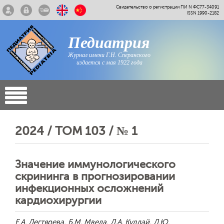
Свидетельство о регистрации ПИ N ФС77-34091
ISSN 1990-2182
Педиатрия
Журнал имени Г.Н. Сперанского
издается с мая 1922 года
2024 / ТОМ 103 / № 1
Значение иммунологического
скрининга в прогнозировании
инфекционных осложнений
кардиохирургии
Е.А. Дегтярева, Б.М. Мвела, Д.А. Кудлай, Д.Ю.