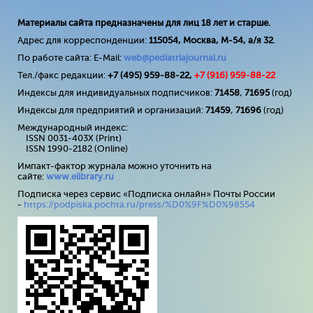
Материалы сайта предназначены для лиц 18 лет и старше.
Адрес для корреспонденции:
115054, Москва, М-54, а/я 32
.
По работе сайта: E-Mail:
web@pediatriajournal.ru
Тел./факс редакции:
+7 (495) 959-88-22,
+7 (
916
) 959-88-22
Индексы для индивидуальных подписчиков:
71458
,
71695
(год)
Индексы для предприятий и организаций:
71459
,
71696
(год)
Международный индекс:
ISSN 0031-403X (Print)
ISSN 1990-2182 (Online)
Импакт-фактор журнала можно уточнить на
сайте:
www
.
elibrary
.
ru
Подписка через сервис «Подписка онлайн» Почты России
-
https://podpiska.pochta.ru/press/%D0%9F%D0%98554