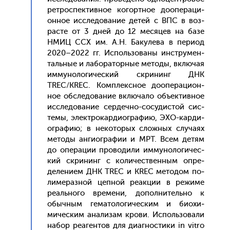
рет­роспек­тивное ко­гор­тное до­опе­раци­
он­ное ис­сле­дова­ние де­тей с ВПС в воз­
расте от 3 дней до 12 ме­сяцев на ба­зе
НМИЦ ССХ им. А.Н. Ба­куле­ва в пе­ри­од
2020–2022 гг. Ис­поль­зо­ваны инс­тру­мен­
таль­ные и ла­бора­тор­ные ме­тоды, вклю­чая
им­му­ноло­гичес­кий скри­нинг ДНК
TREC/KREC. Ком­плексное до­опе­раци­он­
ное об­сле­дова­ние вклю­чало объ­ек­тивное
ис­сле­дова­ние сер­дечно-со­судис­той сис­
те­мы, элек­тро­кар­ди­ог­ра­фию, ЭХО-кар­ди­
ог­ра­фию; в не­кото­рых слож­ных слу­ча­ях
ме­тоды ан­ги­ог­ра­фии и МРТ. Всем де­тям
до опе­рации про­води­ли им­му­ноло­гичес­
кий скри­нинг с ко­личес­твен­ным оп­ре­
деле­ни­ем ДНК TREC и KREC ме­тодом по­
лиме­раз­ной цеп­ной ре­ак­ции в ре­жиме
ре­аль­но­го вре­мени, до­пол­ни­тель­но к
обыч­ным ге­мато­логи­чес­ким и би­охи­
мичес­ким ана­лизам кро­ви. Ис­поль­зо­вали
на­бор ре­аген­тов для ди­аг­ности­ки in vitro