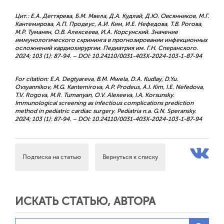
Цит.: Е.А. Дегтярева, Б.М. Мвела, Д.А. Кудлай, Д.Ю. Овсянников, М.Г.
Кантемирова, А.П. Продеус, А.И. Ким, И.Е. Нефедова, Т.В. Рогова,
М.Р. Туманян, О.В. Алексеева, И.А. Корсунский. Значение
иммунологического скрининга в прогнозировании инфекционных
осложнений кардиохирургии. Педиатрия им. Г.Н. Сперанского.
2024; 103 (1): 87-94. – DOI: 10.24110/0031-403X-2024-103-1-87-94
For citation: E.A. Degtyareva, B.M. Mwela, D.A. Kudlay, D.Yu.
Ovsyannikov, M.G. Kantemirova, A.P. Prodeus, A.I. Kim, I.E. Nefedova,
T.V. Rogova, M.R. Tumanyan, O.V. Alexeeva, I.A. Korsunsky.
Immunological screening as infectious complications prediction
method in pediatric cardiac surgery. Pediatria n.a. G.N. Speransky.
2024; 103 (1): 87-94. – DOI: 10.24110/0031-403X-2024-103-1-87-94
Подписка на статью
Вернуться к списку
ИСКАТЬ СТАТЬЮ, АВТОРА