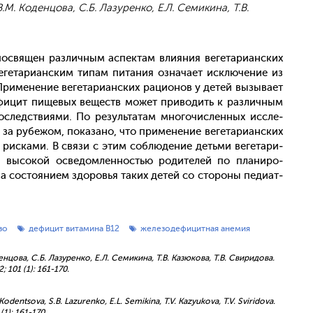
В.М. Коденцова, С.Б. Лазуренко, Е.Л. Семикина, Т.В.
ос­вя­щен раз­личным ас­пектам вли­яния ве­гета­ри­ан­ских
­гета­ри­ан­ским ти­пам пи­тания оз­на­ча­ет ис­клю­чение из
При­мене­ние ве­гета­ри­ан­ских ра­ци­онов у де­тей вы­зыва­ет
 де­фицит пи­щевых ве­ществ мо­жет при­водить к раз­личным
пос­ледс­тви­ями. По ре­зуль­та­там мно­гочис­ленных ис­сле­
за ру­бежом, по­каза­но, что при­мене­ние ве­гета­ри­ан­ских
и рис­ка­ми. В свя­зи с этим соб­лю­дение деть­ми ве­гета­ри­
ся вы­сокой ос­ве­дом­ленностью ро­дите­лей по пла­ниро­
а сос­то­яни­ем здо­ровья та­ких де­тей со сто­роны пе­ди­ат­
зо
дефицит витамина В12
железодефицитная анемия
енцова, С.Б. Лазуренко, Е.Л. Семикина, Т.В. Казюкова, Т.В. Свиридова.
101 (1): 161-170.
 Kodentsova, S.B. Lazurenko, E.L. Semikina, T.V. Kazyukova, T.V. Sviridova.
(1): 161-170.