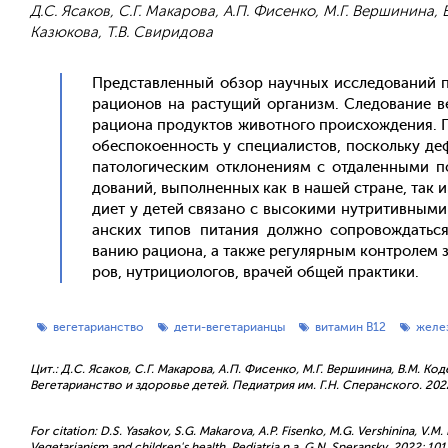
Д.С. Ясаков, С.Г. Макарова, А.П. Фисенко, М.Г. Вершинина, 
Казюкова, Т.В. Свиридова
Пред­став­ленный об­зор на­уч­ных ис­сле­дова­ний п
ра­ци­онов на рас­ту­щий ор­га­низм. Сле­дова­ние ве
ра­ци­она про­дук­тов жи­вот­но­го про­ис­хожде­ния. 
обес­по­ко­ен­ность у спе­ци­алис­тов, пос­коль­ку
па­толо­гичес­ким от­кло­нени­ям с от­да­лен­ны­ми 
дова­ний, вы­пол­ненных как в на­шей стра­не, так и 
ди­ет у де­тей свя­зано с вы­соки­ми нут­ри­тив­ны­м
ан­ских ти­пов пи­тания дол­жно соп­ро­вож­дать­
ванию ра­ци­она, а так­же ре­гуляр­ным кон­тро­лем з
ров, нут­ри­ци­оло­гов, вра­чей об­щей прак­ти­ки.
вегетарианство
дети-вегетарианцы
витамин В12
желе
Цит.: Д.С. Ясаков, С.Г. Макарова, А.П. Фисенко, М.Г. Вершинина, В.М. Код
Вегетарианство и здоровье детей. Педиатрия им. Г.Н. Сперанского. 2022; 
For citation: D.S. Yasakov, S.G. Makarova, A.P. Fisenko, M.G. Vershinina, V.M.
Vegetarianism and children's health. Pediatria n.a. G.N. Speransky. 2022; 101 