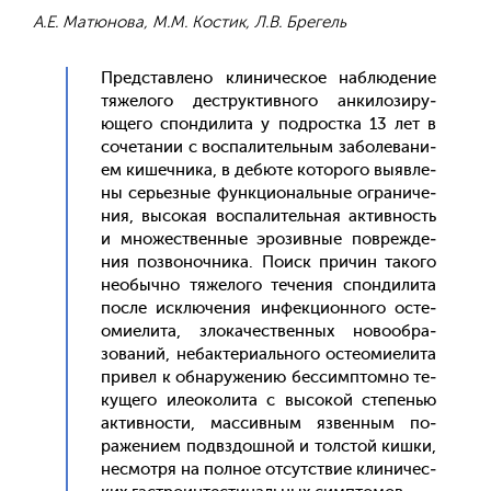
А.Е. Матюнова, М.М. Костик, Л.В. Брегель
Пред­став­ле­но кли­ничес­кое наб­лю­дение
тя­жело­го дес­трук­тивно­го ан­ки­лози­ру­
юще­го спон­ди­лита у под­рос­тка 13 лет в
со­чета­нии с вос­па­литель­ным за­боле­вани­
ем ки­шеч­ни­ка, в де­бюте ко­торо­го вы­яв­ле­
ны серь­ез­ные фун­кци­ональ­ные ог­ра­ниче­
ния, вы­сокая вос­па­литель­ная ак­тивность
и мно­жес­твен­ные эро­зив­ные пов­режде­
ния поз­во­ноч­ни­ка. По­иск при­чин та­кого
не­обыч­но тя­жело­го те­чения спон­ди­лита
пос­ле ис­клю­чения ин­фекци­он­но­го ос­те­
оми­ели­та, зло­качес­твен­ных но­во­об­ра­
зова­ний, не­бак­те­ри­аль­но­го ос­те­оми­ели­та
при­вел к об­на­руже­нию бес­сим­птом­но те­
куще­го иле­око­лита с вы­сокой сте­пенью
ак­тивнос­ти, мас­сивным яз­венным по­
раже­ни­ем подв­здош­ной и тол­стой киш­ки,
нес­мотря на пол­ное от­сутс­твие кли­ничес­