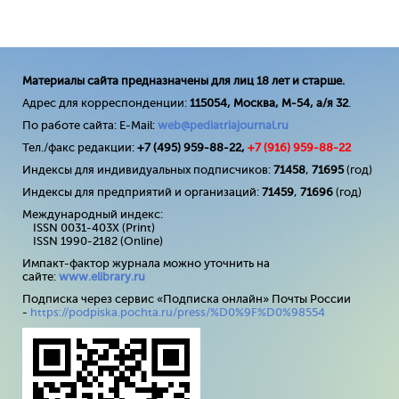
Материалы сайта предназначены для лиц 18 лет и старше.
Адрес для корреспонденции:
115054, Москва, М-54, а/я 32
.
По работе сайта: E-Mail:
web@pediatriajournal.ru
Тел./факс редакции:
+7 (495) 959-88-22,
+7 (
916
) 959-88-22
Индексы для индивидуальных подписчиков:
71458
,
71695
(год)
Индексы для предприятий и организаций:
71459
,
71696
(год)
Международный индекс:
ISSN 0031-403X (Print)
ISSN 1990-2182 (Online)
Импакт-фактор журнала можно уточнить на
сайте:
www
.
elibrary
.
ru
Подписка через сервис «Подписка онлайн» Почты России
-
https://podpiska.pochta.ru/press/%D0%9F%D0%98554