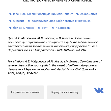
ких гас­тро­ин­тести­наль­ных сим­пто­мов.
ювенильный анкилозирующий спондилит
сакроилиит
энтезит
воспалительное заболевание кишечника
болезнь Крона
дети
подростки
Цит.: А.Е. Матюнова, М.М. Костик, Л.В. Брегель. Сочетание
тяжелого деструктивного спондилита в дебюте заболевания с
воспалительным заболеванием кишечника у подростка 13 лет.
Педиатрия им. Г.Н. Сперанского. 2021; 100 (6): 204-210.
For citation: A.E. Matyunova, M.M. Kostik, L.V. Bregel. Combination of
severe destructive spondylitis in the onset of inflammatory bowel
disease in a 13-year-old adolescent. Pediatria n.a. G.N. Speransky.
2021; 100 (6): 204-210.
Подписка на статью
Вернуться к списку