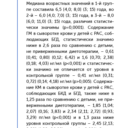
Ме­ди­ана воз­рас­тных зна­чений в 1-й груп­
пе сос­та­вила 6,5 [4,0; 8,0] (3; 15) го­да, во
2-й – 6,0 [4,0; 7,0] (3; 15) го­да, в 3-й – 8,0
[6,0; 11,0] (3; 15) го­да, раз­ли­чия ста­тис­ти­
чес­ки зна­чимы (p=0,0001). Со­дер­жа­ние
ГМ в сы­ворот­ке кро­ви у де­тей с РАС, соб­
лю­да­ющих БГД, ста­тис­ти­чес­ки зна­чимо
ни­же в 2,6 ра­за по срав­не­нию с деть­ми,
не при­вер­женны­ми ди­ето­тера­пии, – 0,61
[0,41; 0,80] (0,12; 6,42) и 1,6 [0,70; 2,38]
(0,18; 4,03) нг/мл (p<0,001) и ста­тис­ти­чес­
ки зна­чимо не от­ли­ча­ет­ся от уров­ня в
кон­троль­ной груп­пе – 0,41 нг/мл [0,31;
0,72] (0,14; 4,18) нг/мл (p>0,005). Со­дер­жа­
ние КМ в сы­ворот­ке кро­ви у де­тей с РАС,
соб­лю­да­ющих БКД и БГД, так­же ни­же в
1,25 ра­за по срав­не­нию с деть­ми, не при­
вер­женны­ми ди­ето­тера­пии, – 1,85 [1,04;
2,07] (0,16; 3,83) и 2,34 [2,11; 2,72] (0,93;
3,29) пг/мл (p<0,001) и в 1,3 ра­за ни­же
уров­ня кон­троль­ной груп­пы – 2,45 [2,13;