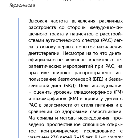
Герасимова
Вы­сокая час­то­та вы­яв­ле­ния раз­личных
расс­трой­ств со сто­роны же­лудоч­но-ки­
шеч­но­го трак­та у па­ци­ен­тов с расс­трой­
ства­ми а­утис­ти­чес­ко­го спек­тра (РАС) лег­
ла в ос­но­ву пер­вых по­пыток наз­на­чения
ди­ето­тера­пии. Нес­мотря на то что ди­еты
офи­ци­аль­но не вклю­чены в ком­плекс те­
рапев­ти­чес­ких ме­роп­ри­ятий при РАС, на
прак­ти­ке ши­роко рас­простра­нено ис­
поль­зо­вание без­глю­тено­вой (БГД) и без­ка­
зе­ино­вой ди­ет (БКД). Цель ис­сле­дова­ния
– оце­нить уро­вень гли­адо­мор­фи­нов (ГМ)
и ка­зомор­фи­нов (КМ) в кро­ви у де­тей с
РАС в за­виси­мос­ти от сти­ля пи­тания и в
срав­не­нии со здо­ровы­ми сверс­тни­ками.
Ма­тери­алы и ме­тоды ис­сле­дова­ния: про­
веде­но прос­пектив­ное сплош­ное от­кры­
тое кон­тро­лиру­емое ис­сле­дова­ние с
учас­ти­ем 230 де­тей 3–15 лет. В 1-ю груп­пу