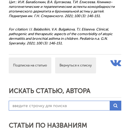
Цит.: И.И. Балаболкин, В.А. Булгакова, Т.И. Елисеева. Клинико-
патогенетические и терапевтические аспекты коморбидности
атопического дерматита и бронхиальной астмы у детей.
Педиатрия им. Г.Н. Сперанского. 2021; 100 (3): 146-151.
For citation: I.I. Balabolkin, V.A. Bulgakova, T.I. Eliseeva. Clinical,
pathogenic and therapeutic aspects of the comorbidity of atopic
dermatitis and bronchial asthma in children. Pediatria n.a. G.N.
Speransky. 2021; 100 (3): 146-151.
Подписка на статью
Вернуться к списку
ИСКАТЬ СТАТЬЮ, АВТОРА
СТАТЬИ ПО НАЗВАНИЯМ