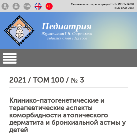
Свидетельство о регистрации ПИ N ФС77-34091
ISSN 1990-2182
Педиатрия
Журнал имени Г.Н. Сперанского
издается с мая 1922 года
2021 / ТОМ 100 / № 3
Клинико-патогенетические и
терапевтические аспекты
коморбидности атопического
дерматита и бронхиальной астмы у
детей