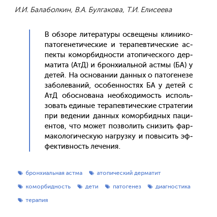
И.И. Балаболкин, В.А. Булгакова, Т.И. Елисеева
В об­зо­ре ли­тера­туры ос­ве­щены кли­нико-
па­тоге­нети­чес­кие и те­рапев­ти­чес­кие ас­
пекты ко­мор­биднос­ти ато­пичес­ко­го дер­
ма­тита (АтД) и брон­хи­аль­ной ас­тмы (БА) у
де­тей. На ос­но­вании дан­ных о па­тоге­незе
за­боле­ваний, осо­бен­ностях БА у де­тей с
АтД обос­но­вана не­об­хо­димость ис­поль­
зо­вать еди­ные те­рапев­ти­чес­кие стра­тегии
при ве­дении дан­ных ко­мор­бидных па­ци­
ен­тов, что мо­жет поз­во­лить сни­зить фар­
ма­коло­гичес­кую наг­рузку и по­высить эф­
фектив­ность ле­чения.
бронхиальная астма
атопический дерматит
коморбидность
дети
патогенез
диагностика
терапия