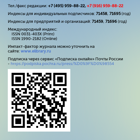
Тел./факс редакции:
+7 (495) 959-88-22,
+7 (
916
) 959-88-22
Индексы для индивидуальных подписчиков:
71458
,
71695
(год)
Индексы для предприятий и организаций:
71459
,
71696
(год)
Международный индекс:
ISSN 0031-403X (Print)
ISSN 1990-2182 (Online)
Импакт-фактор журнала можно уточнить на
сайте:
www
.
elibrary
.
ru
Подписка через сервис «Подписка онлайн» Почты России
-
https://podpiska.pochta.ru/press/%D0%9F%D0%98554