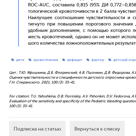
ROC-AUC, сос­та­вила 0,815 (95% ДИ 0,772–0,858)
толо­гичес­кой кро­вото­чивос­ти в 2 бал­ла чувс­тв
На­илуч­шее со­от­но­шение чувс­тви­тель­нос­ти и 
тигну­то при по­выше­нии по­рого­вого зна­чения д
удоб­ным до­пол­не­ни­ем, с по­мощью ко­торо­го ле
жесть кро­воте­чений, од­на­ко он не мо­жет ис­поль­
шо­го ко­личес­тва лож­но­поло­житель­ных ре­зуль­та­
дети
кровотечения
дефицит
фактор
детский опр
Цит.: Т.Ю. Яфошкина, Д.Б. Флоринский, А.В. Пшонкин, Д.В. Федорова, А.В
Оценка чувствительности и специфичности детского опросника кровот
Г.Н. Сперанского. 2021; 100 (3): 35-41.
For citation: T.U. Yafoshkina, D.B. Florinskiy, A.V. Pshonkin, D.V. Fedorova, A
Evaluation of the sensitivity and specificity of the Pediatric bleeding questi
100 (3): 35-41.
Подписка на статью
Вернуться к списку