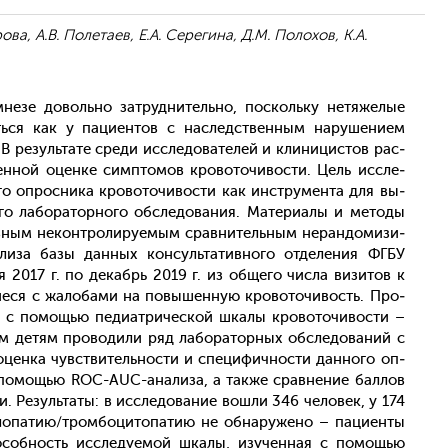
а, А.В. Полетаев, Е.А. Серегина, Д.М. Полохов, К.А.
е­зе до­воль­но зат­рудни­тель­но, пос­коль­ку не­тяже­лые
ь­ся как у па­ци­ен­тов с нас­ледс­твен­ным на­руше­ни­ем
В ре­зуль­та­те сре­ди ис­сле­дова­телей и кли­ницис­тов рас­
ен­ной оцен­ке сим­пто­мов кро­вото­чивос­ти. Цель ис­сле­
­го оп­росни­ка кро­вото­чивос­ти как инс­тру­мен­та для вы­
го ла­бора­тор­но­го об­сле­дова­ния. Ма­тери­алы и ме­тоды
ивным не­кон­тро­лиру­емым срав­ни­тель­ным не­ран­до­мизи­
иза ба­зы дан­ных кон­суль­та­тив­но­го от­де­ления ФГБУ
017 г. по де­кабрь 2019 г. из об­ще­го чис­ла ви­зитов к
ши­еся с жа­лоба­ми на по­вышен­ную кро­вото­чивость. Про­
ли с по­мощью пе­ди­ат­ри­чес­кой шка­лы кро­вото­чивос­ти –
м де­тям про­води­ли ряд ла­бора­тор­ных об­сле­дова­ний с
оцен­ка чувс­тви­тель­нос­ти и спе­цифич­ности дан­но­го оп­
 по­мощью ROC-AUC-ана­лиза, а так­же срав­не­ние бал­лов
и. Ре­зуль­та­ты: в ис­сле­дова­ние вош­ли 346 че­ловек, у 174
у­лопа­тию/тром­бо­цито­патию не об­на­руже­но – па­ци­ен­ты
о­соб­ность ис­сле­ду­емой шка­лы, изу­чен­ная с по­мощью