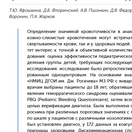
Т.Ю. Яфошкина, Д.Б. Флоринский, А.В. Пшонкин, Д.В. Федоров
Воронин, П.А. Жарков
Оп­ре­деле­ние зна­чимой кро­вото­чивос­ти в анам­н
кож­но-сли­зис­тые кро­воте­чения мо­гут встре­чат
свер­ты­ва­емос­ти кро­ви, так и у здо­ровых лю­дей. 
тет ин­те­рес к точ­ной и объ­ек­тивной ко­личес­тв
дова­ния: оцен­ка эф­фектив­ности пе­ди­ат­ри­чес­ко
деле­ния груп­пы де­тей, тре­бу­ющих пос­ле­ду­юще­
ис­сле­дова­ния: ис­сле­дова­ние бы­ло рет­роспек­т
рован­ным од­но­цен­тро­вым. На ос­но­вании ана­л
«НМИЦ ДГОИ им. Дм. Ро­гаче­ва» МЗ РФ с ян­ва­ря 2
вра­чам выб­ра­ны па­ци­ен­ты до 18 лет, об­ра­тив­
яв­ле­ния ге­мор­ра­гичес­ко­го син­дро­ма оце­нива­
PBQ (Pediatric Bleeding Questionnaire), за­тем все
целью ве­рифи­кации ди­аг­но­за. Бы­ла вы­пол­не­на 
росни­ка при раз­личных по­рого­вых зна­чени­ях с
по шка­ле у па­ци­ен­тов с раз­личны­ми но­золо­ги­ям
был ус­та­нов­лен ди­аг­ноз, у 172 дан­ных за ко­аг
приз­на­ны здо­ровы­ми. Дис­кри­мина­ци­он­ная сп