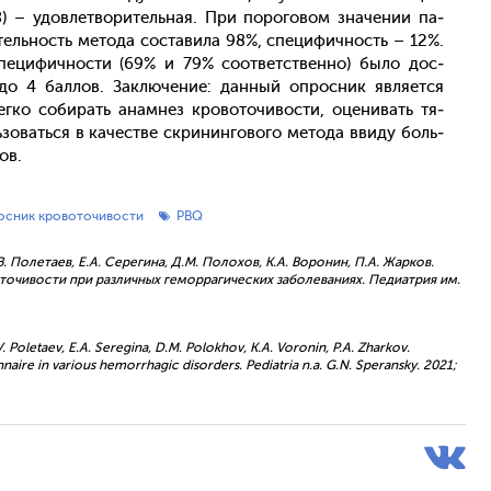
 – удов­летво­ритель­ная. При по­рого­вом зна­чении па­
и­тель­ность ме­тода сос­та­вила 98%, спе­цифич­ность – 12%.
спе­цифич­ности (69% и 79% со­от­ветс­твен­но) бы­ло дос­
о 4 бал­лов. Зак­лю­чение: дан­ный оп­росник яв­ля­ет­ся
г­ко со­бирать анам­нез кро­вото­чивос­ти, оце­нивать тя­
зо­вать­ся в ка­чес­тве скри­нин­го­вого ме­тода вви­ду боль­
тов.
осник кровоточивости
PBQ
. Полетаев, Е.А. Серегина, Д.М. Полохов, К.А. Воронин, П.А. Жарков.
очивости при различных геморрагических заболеваниях. Педиатрия им.
.V. Poletaev, E.A. Seregina, D.M. Polokhov, K.A. Voronin, P.A. Zharkov.
onnaire in various hemorrhagic disorders. Pediatria n.a. G.N. Speransky. 2021;