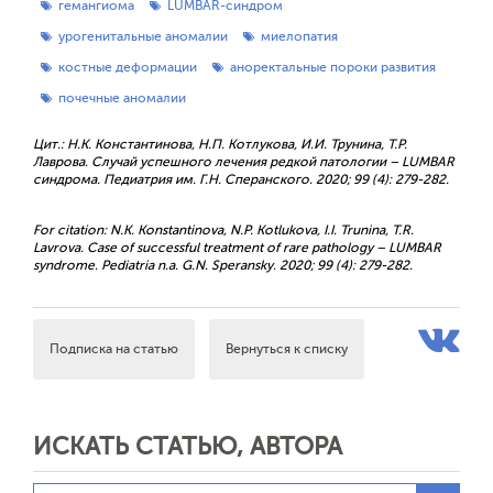
гемангиома
LUMBAR-синдром
урогенитальные аномалии
миелопатия
костные деформации
аноректальные пороки развития
почечные аномалии
Цит.: Н.К. Константинова, Н.П. Котлукова, И.И. Трунина, Т.Р.
Лаврова. Случай успешного лечения редкой патологии – LUMBAR
синдрома. Педиатрия им. Г.Н. Сперанского. 2020; 99 (4): 279-282.
For citation: N.K. Konstantinova, N.P. Kotlukova, I.I. Trunina, T.R.
Lavrova. Case of successful treatment of rare pathology – LUMBAR
syndrome. Pediatria n.a. G.N. Speransky. 2020; 99 (4): 279-282.
Подписка на статью
Вернуться к списку
ИСКАТЬ СТАТЬЮ, АВТОРА