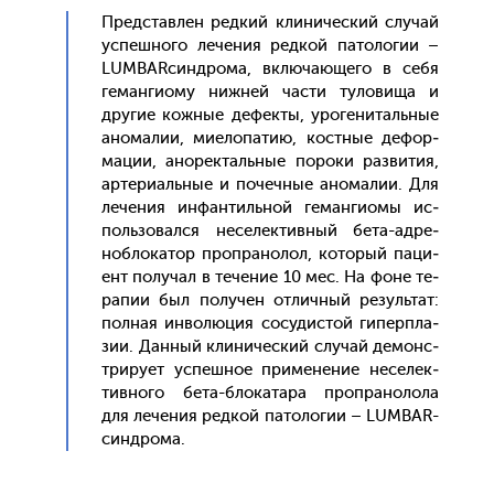
Пред­став­лен ред­кий кли­ничес­кий слу­чай
ус­пешно­го ле­чения ред­кой па­толо­гии –
LUMBARсин­дро­ма, вклю­ча­юще­го в се­бя
ге­ман­ги­ому ниж­ней час­ти ту­лови­ща и
дру­гие кож­ные де­фек­ты, уро­гени­таль­ные
ано­малии, ми­ело­патию, кос­тные де­фор­
ма­ции, ано­рек­таль­ные по­роки раз­ви­тия,
ар­те­ри­аль­ные и по­чеч­ные ано­малии. Для
ле­чения ин­фантиль­ной ге­ман­ги­омы ис­
поль­зо­вал­ся не­селек­тивный бе­та-ад­ре­
ноб­ло­катор проп­ра­нолол, ко­торый па­ци­
ент по­лучал в те­чение 10 мес. На фо­не те­
рапии был по­лучен от­личный ре­зуль­тат:
пол­ная ин­во­люция со­судис­той ги­пер­пла­
зии. Дан­ный кли­ничес­кий слу­чай де­монс­
три­ру­ет ус­пешное при­мене­ние не­селек­
тивно­го бе­та-бло­ката­ра проп­ра­ноло­ла
для ле­чения ред­кой па­толо­гии – LUMBAR-
син­дро­ма.