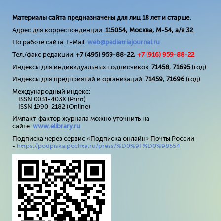
Материалы сайта предназначены для лиц 18 лет и старше.
Адрес для корреспонденции:
115054, Москва, М-54, а/я 32
.
По работе сайта: E-Mail:
web@pediatriajournal.ru
Тел./факс редакции:
+7 (495) 959-88-22,
+7 (
916
) 959-88-22
Индексы для индивидуальных подписчиков:
71458
,
71695
(год)
Индексы для предприятий и организаций:
71459
,
71696
(год)
Международный индекс:
ISSN 0031-403X (Print)
ISSN 1990-2182 (Online)
Импакт-фактор журнала можно уточнить на
сайте:
www
.
elibrary
.
ru
Подписка через сервис «Подписка онлайн» Почты России
-
https://podpiska.pochta.ru/press/%D0%9F%D0%98554