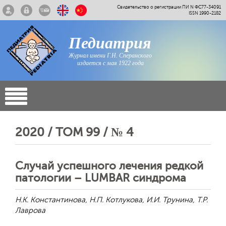
Свидетельство о регистрации ПИ N ФС77-34091
ISSN 1990-2182
Педиатрия
Журнал имени Г.Н. Сперанского
издается с мая 1922 года
2020 / ТОМ 99 / № 4
Случай успешного лечения редкой
патологии – LUMBAR синдрома
Н.К. Константинова, Н.П. Котлукова, И.И. Трунина, Т.Р.
Лаврова